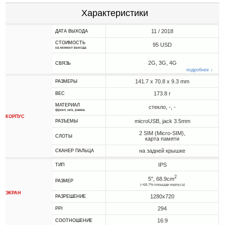
Характеристики
11 / 2018
ДАТА ВЫХОДА
СТОИМОСТЬ
95 USD
на момент выхода
2G, 3G, 4G
СВЯЗЬ
подробнее ↓
141.7 x 70.8 x 9.3 mm
РАЗМЕРЫ
173.8 г
ВЕС
МАТЕРИАЛ
стекло, -, -
фронт, низ, рамка
КОРПУС
microUSB, jack 3.5mm
РАЗЪЕМЫ
2 SIM (Micro-SIM),
СЛОТЫ
карта памяти
на задней крышке
СКАНЕР ПАЛЬЦА
IPS
ТИП
2
5", 68.9cm
РАЗМЕР
(~68.7% площади корпуса)
ЭКРАН
1280x720
РАЗРЕШЕНИЕ
294
PPI
16:9
СООТНОШЕНИЕ