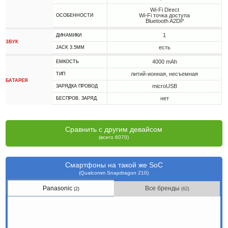
Wi-Fi Direct
Wi-Fi точка доступа
ОСОБЕННОСТИ
Bluetooth A2DP
1
ДИНАМИКИ
ЗВУК
есть
JACK 3.5MM
4000 mAh
ЕМКОСТЬ
литий-ионная, несъемная
ТИП
БАТАРЕЯ
microUSB
ЗАРЯДКА ПРОВОД
нет
БЕСПРОВ. ЗАРЯД.
Сравнить с другим девайсом
(всего 6070)
Смартфоны на такой же SoC
(Qualcomm Snapdragon 210)
Panasonic
Все бренды
(2)
(62)