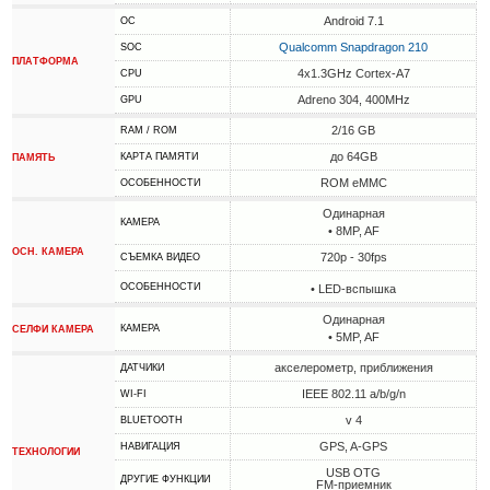
Android 7.1
ОС
Qualcomm Snapdragon 210
SOC
ПЛАТФОРМА
4x1.3GHz Cortex-A7
CPU
Adreno 304, 400MHz
GPU
2/16 GB
RAM / ROM
до 64GB
КАРТА ПАМЯТИ
ПАМЯТЬ
ROM eMMC
ОСОБЕННОСТИ
Одинарная
КАМЕРА
• 8MP, AF
ОСН. КАМЕРА
720p - 30fps
СЪЕМКА ВИДЕО
ОСОБЕННОСТИ
• LED-вспышка
Одинарная
КАМЕРА
СЕЛФИ КАМЕРА
• 5MP, AF
акселерометр, приближения
ДАТЧИКИ
IEEE 802.11 a/b/g/n
WI-FI
v 4
BLUETOOTH
GPS, A-GPS
НАВИГАЦИЯ
ТЕХНОЛОГИИ
USB OTG
ДРУГИЕ ФУНКЦИИ
FM-приемник