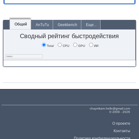
Общий
AnTuTu
Geekbench
Еще...
Сводный рейтинг быстродействия
Total
CPU
GPU
ИИ
chaynikam.hello@gmail.com
© 2009 - 2026
О проекте
Контакты
Политика конфиденциальности