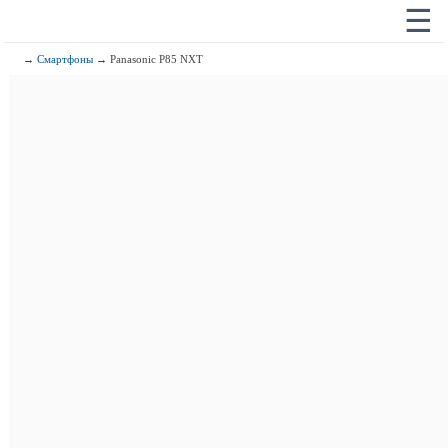
☰
→
Смартфоны
→ Panasonic P85 NXT