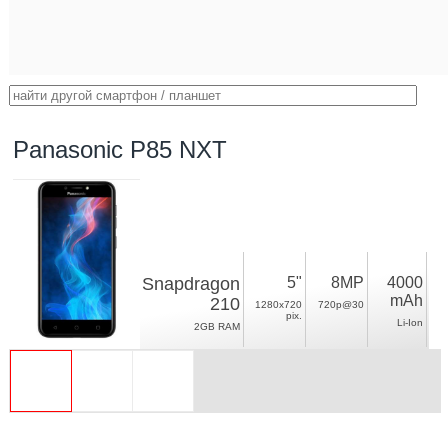
Panasonic P85 NXT
Snapdragon
5"
8MP
4000
mAh
210
1280x720
720p@30
pix.
Li-Ion
2GB RAM