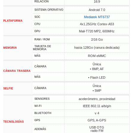
16:9
RELACIÓN
Android 7.0
SISTEMA OPERATIVO
Mediatek MT6737
SOC
PLATAFORMA
4x1.25GHz Cortex-A53
CPU
Mali-T720 MP2, 600MHz
GPU
2/16 Go
RAM / ROM
TARJETA DE
hasta 128Go (ranura dedicada)
MEMORIA
MEMORIA
ROM eMMC
MÁS
Única
CÁMARA
• 8MP, AF
CÁMARA TRASERA
MÁS
• Flash LED
Única
CÁMARA
SELFIE
• 5MP
acelerómetro, proximidad
SENSORES
IEEE 802.11 a/b/g/n
WI-FI
v 4
BLUETOOTH
GPS, A-GPS
GPS
TECNOLOGÍAS
USB OTG
ADEMÁS
radio FM