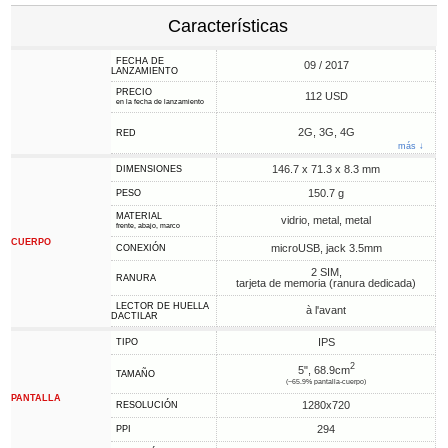
Características
FECHA DE
09 / 2017
LANZAMIENTO
PRECIO
112 USD
en la fecha de lanzamiento
2G, 3G, 4G
RED
más ↓
146.7 x 71.3 x 8.3 mm
DIMENSIONES
150.7 g
PESO
MATERIAL
vidrio, metal, metal
frente, abajo, marco
CUERPO
microUSB, jack 3.5mm
CONEXIÓN
2 SIM,
RANURA
tarjeta de memoria (ranura dedicada)
LECTOR DE HUELLA
à l'avant
DACTILAR
IPS
TIPO
2
5", 68.9cm
TAMAÑO
(~65.9% pantalla-cuerpo)
PANTALLA
1280x720
RESOLUCIÓN
294
PPI