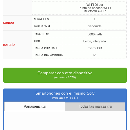
Wi-Fi Direct
Punto de acceso Wi-Fi
Bluetooth A2DP
1
ALTAVOCES
SONIDO
disponible
JACK 3,5MM
3000 mAh
CAPACIDAD
Li-Ion, integrada
TIPO
BATERÍA
microUSB
CARGA POR CABLE
no
CARGA INALÁMBRICA
Comparar con otro dispositivo
(en total - 6070)
Smartphones con el mismo SoC
(Mediatek MT6737)
Panasonic
Todas las marcas
(18)
(75)