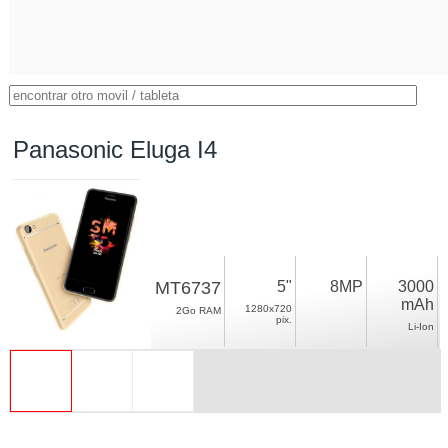
Panasonic Eluga I4
MT6737
5"
8MP
3000
mAh
1280x720
2Go RAM
pix.
Li-Ion