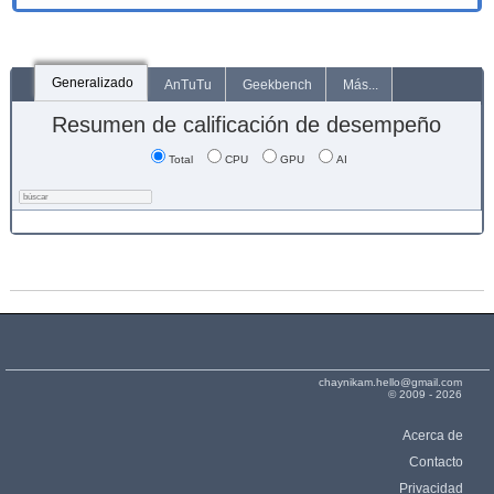
Generalizado
AnTuTu
Geekbench
Más...
Resumen de calificación de desempeño
Total
CPU
GPU
AI
chaynikam.hello@gmail.com
© 2009 - 2026
Acerca de
Contacto
Privacidad