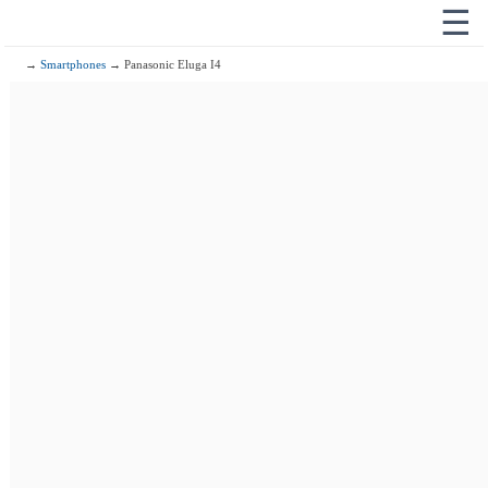
☰
→
Smartphones
→ Panasonic Eluga I4