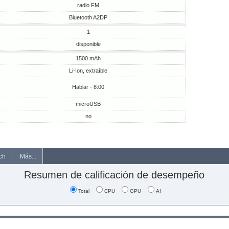
radio FM
Bluetooth A2DP
1
disponible
1500 mAh
Li-Ion, extraíble
Hablar - 8:00
microUSB
no
ch
Más...
Resumen de calificación de desempeño
Total
CPU
GPU
AI