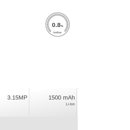
0.8
%
índice
3.15MP
1500 mAh
Li-Ion