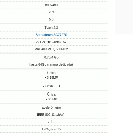
800x480
233
5:3
Tizen 2.3
Spreadtrum SC7727S
2x1.2GHz Cortex-A7
Mali-400 MP1, 500MHz
0.75/4 Go
hasta 64Go (ranura dedicada)
Única
• 3.15MP
• Flash LED
Única
• 0.3MP
acelerómetro
IEEE 802.11 a/b/g/n
v 4.1
GPS, A-GPS