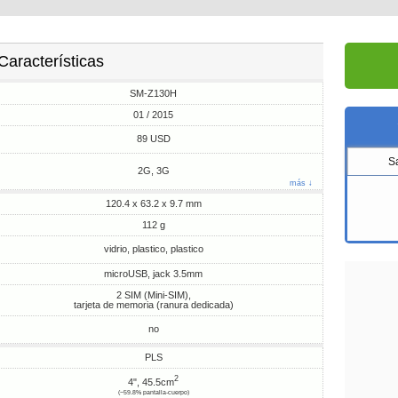
Características
SM-Z130H
01 / 2015
89 USD
S
2G, 3G
más ↓
120.4 x 63.2 x 9.7 mm
112 g
vidrio, plastico, plastico
microUSB, jack 3.5mm
2 SIM (Mini-SIM),
tarjeta de memoria (ranura dedicada)
no
PLS
2
4", 45.5cm
(~59.8% pantalla-cuerpo)