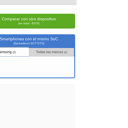
Comparar con otro dispositivo
(en total - 6070)
Smartphones con el mismo SoC
(Spreadtrum SC7727S)
amsung
Todas las marcas
(2)
(2)