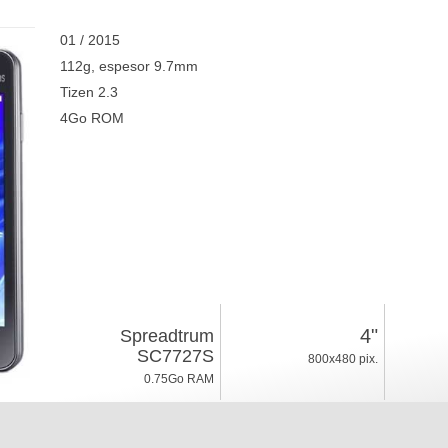
01 / 2015
112g, espesor 9.7mm
Tizen 2.3
4Go ROM
4"
Spreadtrum
SC7727S
800x480 pix.
0.75Go RAM