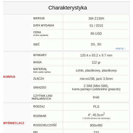
Charakterystyka
SM-Z130H
WERSJE
01 / 2015
DATA WYDANIA
CENA
89 USD
w dniu wydania
2G, 3G
SIEĆ
więcej ↓
120.4 x 63.2 x 9.7 mm
WYMIARY
112 gr
WAGA
MATERIAŁ
szkło, plastikowy, plastikowy
front, spód, ramka
KORPUS
microUSB, jack 3.5mm
ZŁĄCZA
2 SIM (Mini-SIM),
GNIAZDO
karta pamięci (oddzielne gniazdo)
CZYTNIK LINII
brak
PAPILARNYCH
PLS
RODZAJ
2
4", 45.5cm
ROZMIAR
(~59.8% ekranu do obudowy)
WYŚWIETLACZ
800x480
ROZDZIELCZOŚĆ
233
PPI