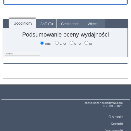
Uogólniony
AnTuTu
Geekbench
Więcej...
Podsumowanie oceny wydajności
Total
CPU
GPU
SI
chaynikam.hello@gmail.com
© 2009 - 2026
O stronie
Kontakt