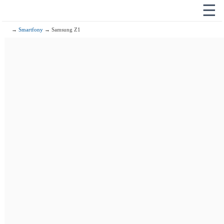
☰
→
Smartfony
→ Samsung Z1