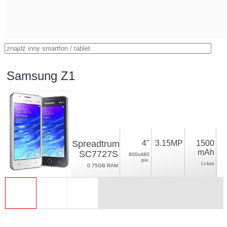
Samsung Z1
Spreadtrum
4"
3.15MP
1500
mAh
SC7727S
800x480
pix.
Li-Ion
0.75GB RAM