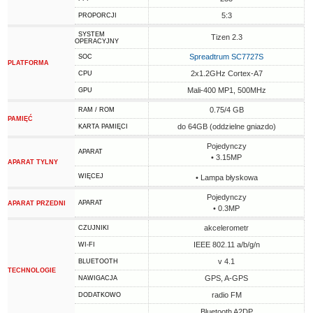
5:3
PROPORCJI
SYSTEM
Tizen 2.3
OPERACYJNY
Spreadtrum SC7727S
SOC
PLATFORMA
2x1.2GHz Cortex-A7
CPU
Mali-400 MP1, 500MHz
GPU
0.75/4 GB
RAM / ROM
PAMIĘĆ
do 64GB (oddzielne gniazdo)
KARTA PAMIĘCI
Pojedynczy
APARAT
• 3.15MP
APARAT TYLNY
WIĘCEJ
• Lampa błyskowa
Pojedynczy
APARAT
APARAT PRZEDNI
• 0.3MP
akcelerometr
CZUJNIKI
IEEE 802.11 a/b/g/n
WI-FI
v 4.1
BLUETOOTH
TECHNOLOGIE
GPS, A-GPS
NAWIGACJA
radio FM
DODATKOWO
Bluetooth A2DP