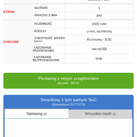
1
GŁOŚNIKI
DŹWIĘK
jest
GNIAZDO 3,5MM
1500 mAh
POJEMNOŚĆ
Li-Ion, wymienną
RODZAJ
ŻYWOTNOŚĆ BATERII
Rozmowa - 8:00
(godzin)
ZASILANIE
ŁADOWANIE
microUSB
PRZEWODOWE
ŁADOWANIE
brak
BEZPRZEWODOWE
Porównaj z innym urządzeniem
(łącznie - 6070)
Smartfony z tym samym SoC
(Spreadtrum SC7727S)
Samsung
Wszystkie marki
(2)
(2)