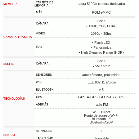
TARJETA DE
hasta 512Go (ranura dedicada)
MEMORIA
MEMORIA
ROM eMMC
MÁS
Única
CÁMARA
• 13MP, f/1.8, PDAF
1080p - 30fps
VIDEO
CÁMARA TRASERA
• Flash LED
MÁS
• Panorámica
• High Dynamic Range (HDR)
Única
CÁMARA
SELFIE
• 5MP, f/2.2
acelerómetro, proximidad
SENSORES
IEEE 802.11 a/b/g/n
WI-FI
v 5
BLUETOOTH
GPS, A-GPS, GLONASS, BDS
GPS
TECNOLOGÍAS
radio FM
ADEMÁS
Wi-Fi Direct
Punto de acceso Wi-Fi
Bluetooth LE
Bluetooth A2DP
1
ALTAVOCES
SONIDO
disponible
JACK 3,5MM