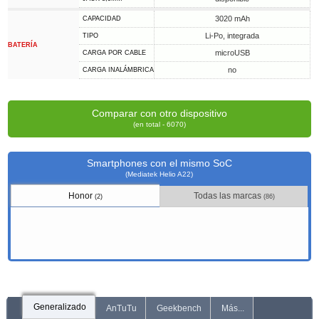
3020 mAh
CAPACIDAD
Li-Po, integrada
TIPO
BATERÍA
microUSB
CARGA POR CABLE
no
CARGA INALÁMBRICA
Comparar con otro dispositivo
(en total - 6070)
Smartphones con el mismo SoC
(Mediatek Helio A22)
Honor
Todas las marcas
(2)
(86)
Generalizado
AnTuTu
Geekbench
Más...