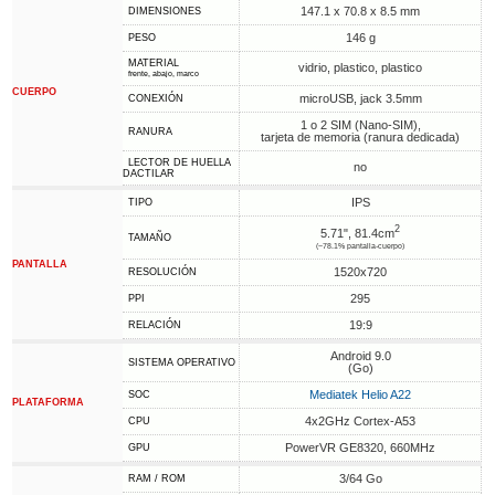
147.1 x 70.8 x 8.5 mm
DIMENSIONES
146 g
PESO
MATERIAL
vidrio, plastico, plastico
frente, abajo, marco
CUERPO
microUSB, jack 3.5mm
CONEXIÓN
1 o 2 SIM (Nano-SIM),
RANURA
tarjeta de memoria (ranura dedicada)
LECTOR DE HUELLA
no
DACTILAR
IPS
TIPO
2
5.71", 81.4cm
TAMAÑO
(~78.1% pantalla-cuerpo)
PANTALLA
1520x720
RESOLUCIÓN
295
PPI
19:9
RELACIÓN
Android 9.0
SISTEMA OPERATIVO
(Go)
Mediatek Helio A22
SOC
PLATAFORMA
4x2GHz Cortex-A53
CPU
PowerVR GE8320, 660MHz
GPU
3/64 Go
RAM / ROM