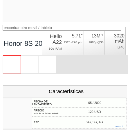
Helio
5.71"
13MP
3020
mAh
A22
Honor 8S 2020
1520x720 pix.
1080p@30
Li-Po
3Go RAM
Características
FECHA DE
05 / 2020
LANZAMIENTO
PRECIO
122 USD
en la fecha de lanzamiento
2G, 3G, 4G
RED
más ↓