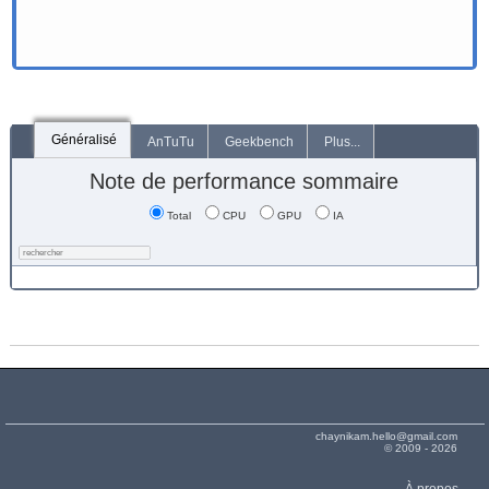
Généralisé
AnTuTu
Geekbench
Plus...
Note de performance sommaire
Total
CPU
GPU
IA
chaynikam.hello@gmail.com
© 2009 - 2026