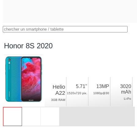
Honor 8S 2020
Helio
5.71"
13MP
3020
mAh
A22
1520x720 pix.
1080p@30
Li-Po
3GB RAM