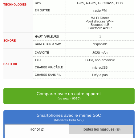
GPS, A-GPS, GLONASS, BDS
GPS
TECHNOLOGIES
radio FM
EN OUTRE
Wi-Fi Direct
Point d'accès Wi-Fi
Bluetooth LE
Bluetooth A2DP
1
HAUT-PARLEURS
SONORE
disponible
CONECTOR 3,5MM
3020 mAh
CAPACITÉ
Li-Po, non-amovible
TYPE
BATTERIE
microUSB
CHARGE VIA CÂBLE
il n'y a pas
CHARGE SANS FIL
Comparer avec un autre appareil
(au total - 6070)
Smartphones avec le même SoC
(Mediatek Helio A22)
Honor
Toutes les marques
(2)
(86)