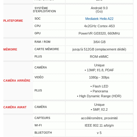
Android 9.0
SYSTÈME
(Go)
D'EXPLOITATION
Mediatek Helio A22
SOC
PLATEFORME
4x2GHz Cortex-A53
CPU
PowerVR GE8320, 660MHz
GPU
3/64 GB
RAM / ROM
jusqu'à 512GB (emplacement dédié)
CARTE MÉMOIRE
MÉMOIRE
ROM eMMC
PLUS
Unique
CAMÉRA
• 13MP, f/1.8, PDAF
1080p - 30fps
VIDÉO
CAMÉRA ARRIÈRE
• Flash LED
PLUS
• Panorama
• High Dynamic Range (HDR)
Unique
CAMÉRA
CAMÉRA AVANT
• 5MP, f/2.2
accéléromètre, proximité
CAPTEURS
IEEE 802.11 a/b/g/n
WI-FI
v 5
BLUETOOTH