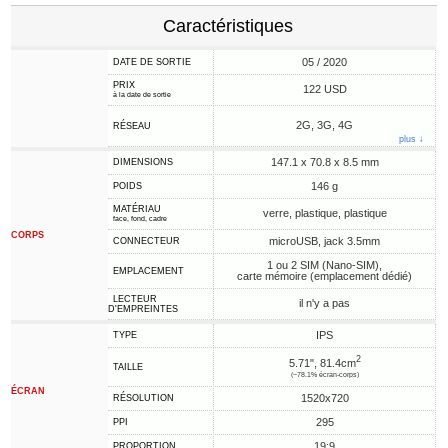
Caractéristiques
05 / 2020
DATE DE SORTIE
PRIX
122 USD
à la date de sortie
2G, 3G, 4G
RÉSEAU
plus ↓
147.1 x 70.8 x 8.5 mm
DIMENSIONS
146 g
POIDS
MATÉRIAU
verre, plastique, plastique
face, fond, cadre
CORPS
microUSB, jack 3.5mm
CONNECTEUR
1 ou 2 SIM (Nano-SIM),
EMPLACEMENT
carte mémoire (emplacement dédié)
LECTEUR
il n'y a pas
D'EMPREINTES
IPS
TYPE
2
5.71", 81.4cm
TAILLE
(~78.1% écran-corps)
ÉCRAN
1520x720
RÉSOLUTION
295
PPI
19:9
PROPORTION