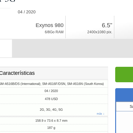
04 / 2020
187g, espesor 8.7mm
6.5"
Exynos 980
Android 10, One UI
6/8Go RAM
2400x1080 pix.
128Go ROM
Características
SM-A516B/DS (International); SM-A516F/DSN, SM-A516N (South Korea)
04 / 2020
478 USD
S
2G, 3G, 4G, 5G
más ↓
158.9 x 73.6 x 8.7 mm
187 g