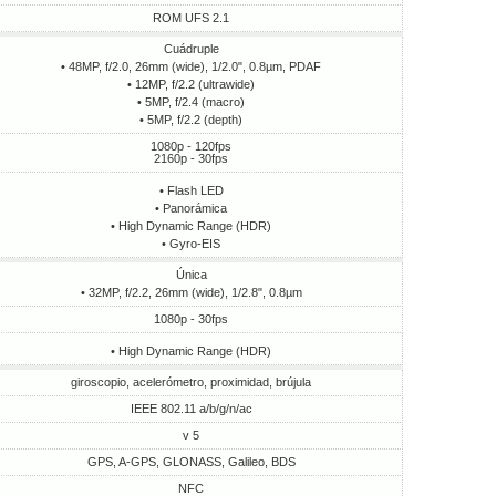
ROM UFS 2.1
Cuádruple
• 48MP, f/2.0, 26mm (wide), 1/2.0", 0.8µm, PDAF
• 12MP, f/2.2 (ultrawide)
• 5MP, f/2.4 (macro)
• 5MP, f/2.2 (depth)
1080p - 120fps
2160p - 30fps
• Flash LED
• Panorámica
• High Dynamic Range (HDR)
• Gyro-EIS
Única
• 32MP, f/2.2, 26mm (wide), 1/2.8", 0.8µm
1080p - 30fps
• High Dynamic Range (HDR)
giroscopio, acelerómetro, proximidad, brújula
IEEE 802.11 a/b/g/n/ac
v 5
GPS, A-GPS, GLONASS, Galileo, BDS
NFC