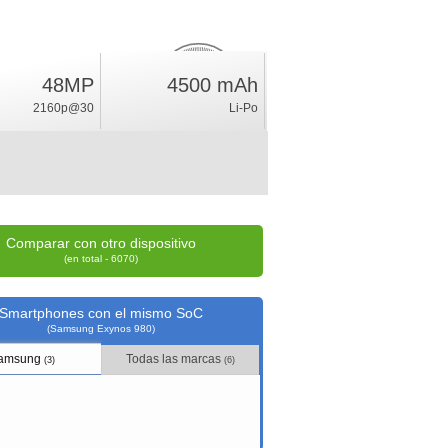
48MP
4500 mAh
14.2
%
2160p@30
Li-Po
índice
Comparar con otro dispositivo
(en total - 6070)
Smartphones con el mismo SoC
(Samsung Exynos 980)
amsung
Todas las marcas
(3)
(6)