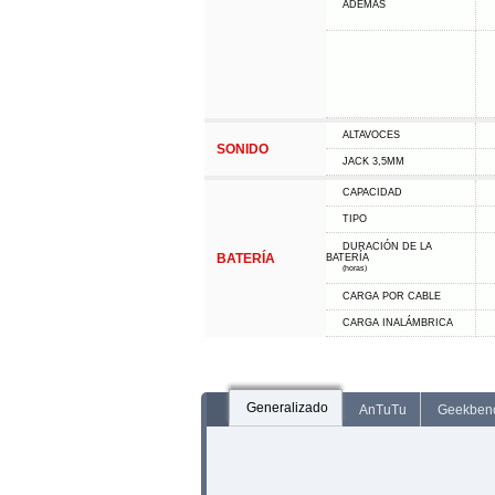
ADEMÁS
ALTAVOCES
SONIDO
JACK 3,5MM
CAPACIDAD
TIPO
DURACIÓN DE LA
BATERÍA
BATERÍA
(horas)
CARGA POR CABLE
CARGA INALÁMBRICA
Generalizado
AnTuTu
Geekben