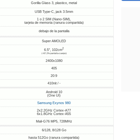
Gorilla Glass 3, plastico, metal
USB Type-C, jack 3.5mm
1 o 2 SIM (Nano-SIM),
tarjeta de memoria (ranura compartida)
debajo de la pantalla
Super AMOLED
2
6.5", 102cm
(~87.2% pantalla-cuerpo)
2400x1080
405
20:9
410nit / -
Android 10
(One UI)
Samsung Exynos 980
2x2.2GHz Cortex-A77
6x1.8GHz Cortex-A55
Mali-G76 MP5, 728MHz
6/128, 8/128 Go
hasta 512Go (ranura compartida)