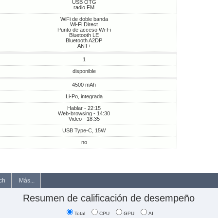
USB OTG
radio FM
WiFi de doble banda
Wi-Fi Direct
Punto de acceso Wi-Fi
Bluetooth LE
Bluetooth A2DP
ANT+
1
disponible
4500 mAh
Li-Po, integrada
Hablar - 22:15
Web-browsing - 14:30
Video - 18:35
USB Type-C, 15W
no
ch
Más...
Resumen de calificación de desempeño
Total
CPU
GPU
AI