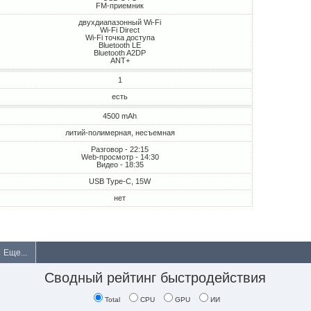
FM-приемник
двухдиапазонный Wi-Fi
Wi-Fi Direct
Wi-Fi точка доступа
Bluetooth LE
Bluetooth A2DP
ANT+
1
есть
4500 mAh
литий-полимерная, несъемная
Разговор - 22:15
Web-просмотр - 14:30
Видео - 18:35
USB Type-C, 15W
нет
Еще...
Сводный рейтинг быстродействия
Total
CPU
GPU
ИИ