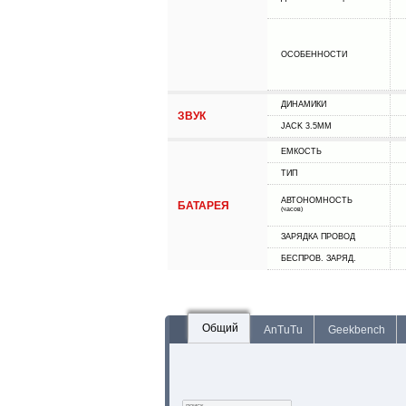
ОСОБЕННОСТИ
ДИНАМИКИ
ЗВУК
JACK 3.5MM
ЕМКОСТЬ
ТИП
АВТОНОМНОСТЬ
БАТАРЕЯ
(часов)
ЗАРЯДКА ПРОВОД
БЕСПРОВ. ЗАРЯД.
Общий
AnTuTu
Geekbench