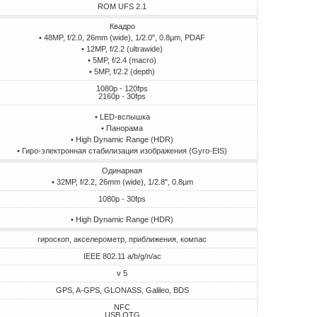
ROM UFS 2.1
Квадро
• 48MP, f/2.0, 26mm (wide), 1/2.0", 0.8µm, PDAF
• 12MP, f/2.2 (ultrawide)
• 5MP, f/2.4 (macro)
• 5MP, f/2.2 (depth)
1080p - 120fps
2160p - 30fps
• LED-вспышка
• Панорама
• High Dynamic Range (HDR)
• Гиро-электронная стабилизация изображения (Gyro-EIS)
Одинарная
• 32MP, f/2.2, 26mm (wide), 1/2.8", 0.8µm
1080p - 30fps
• High Dynamic Range (HDR)
гироскоп, акселерометр, приближения, компас
IEEE 802.11 a/b/g/n/ac
v 5
GPS, A-GPS, GLONASS, Galileo, BDS
NFC
USB OTG