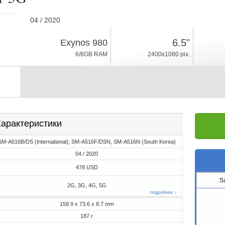
04 / 2020
187г, толщина 8.7mm
6.5"
Exynos 980
Android 10, One UI
6/8GB RAM
2400x1080 pix.
128GB ROM
арактеристики
SM-A516B/DS (International); SM-A516F/DSN, SM-A516N (South Korea)
04 / 2020
478 USD
S
2G, 3G, 4G, 5G
подробнее ↓
158.9 x 73.6 x 8.7 mm
187 г