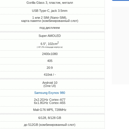
Gorilla Glass 3, пластик, металл
USB Type-C, jack 3.5mm
1 или 2 SIM (Nano-SIM),
карта памяти (комбинированный слот)
под дисплеем
Super AMOLED
2
6.5", 102cm
(~87.2% площади корпуса)
2400x1080
405
20:9
410nit / -
Android 10
(One UI)
Samsung Exynos 980
2x2.2GHz Cortex-A77
6x1.8GHz Cortex-A55
Mali-G76 MP5, 728MHz
6/128, 8/128 GB
до 512GB (комбинированный слот)