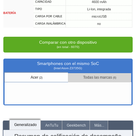
4600 mAh
CAPACIDAD
Li-Ion, integrada
TIPO
BATERÍA
microUSB
CARGA POR CABLE
no
CARGA INALÁMBRICA
Comparar con otro dispositivo
(en total - 6070)
Smartphones con el mismo SoC
(Intel Atom Z3735G)
Acer
Todas las marcas
(2)
(6)
Generalizado
AnTuTu
Geekbench
Más...