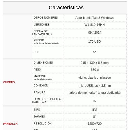
Características
Acer Iconia Tab 8 Windows
OTROS NOMBRES
W1-810-16HN
VERSIONES
FECHA DE
09 / 2014
LANZAMIENTO
PRECIO
170 USD
en la fecha de lanzamiento
no
RED
215 x 130 x 8.5 mm
DIMENSIONES
360 g
PESO
MATERIAL
vidrio, plastico, plastico
frente, abajo, marco
CUERPO
microUSB, jack 3.5mm
CONEXIÓN
tarjeta de memoria (ranura dedicada)
RANURA
LECTOR DE HUELLA
no
DACTILAR
IPS
TIPO
8"
TAMAÑO
1280x720
RESOLUCIÓN
PANTALLA