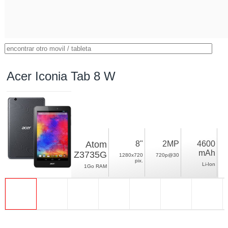
Acer Iconia Tab 8 W
Atom
8"
2MP
4600
mAh
Z3735G
1280x720
720p@30
pix.
Li-Ion
1Go RAM