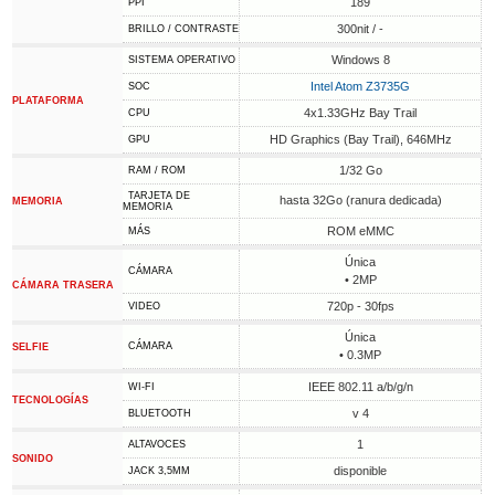
189
PPI
300nit / -
BRILLO / CONTRASTE
Windows 8
SISTEMA OPERATIVO
Intel Atom Z3735G
SOC
PLATAFORMA
4x1.33GHz Bay Trail
CPU
HD Graphics (Bay Trail), 646MHz
GPU
1/32 Go
RAM / ROM
TARJETA DE
hasta 32Go (ranura dedicada)
MEMORIA
MEMORIA
ROM eMMC
MÁS
Única
CÁMARA
• 2MP
CÁMARA TRASERA
720p - 30fps
VIDEO
Única
CÁMARA
SELFIE
• 0.3MP
IEEE 802.11 a/b/g/n
WI-FI
TECNOLOGÍAS
v 4
BLUETOOTH
1
ALTAVOCES
SONIDO
disponible
JACK 3,5MM