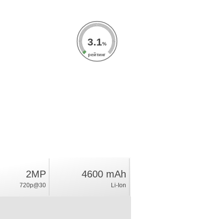
3.1
%
рейтинг
2MP
4600 mAh
720p@30
Li-Ion