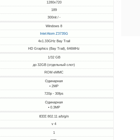
1280x720
189
300nit / -
Windows 8
Intel Atom Z3735G
4x1.33GHz Bay Trail
HD Graphics (Bay Trail), 646MHz
1/32 GB
до 32GB (отдельный слот)
ROM eMMC
Одинарная
• 2MP
720p - 30fps
Одинарная
• 0.3MP
IEEE 802.11 a/b/g/n
v 4
1