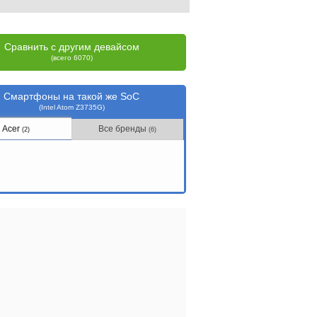
Сравнить с другим девайсом
(всего 6070)
Смартфоны на такой же SoC
(Intel Atom Z3735G)
Acer
Все бренды
(2)
(6)