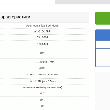
арактеристики
Acer Iconia Tab 8 Windows
W1-810-16HN
09 / 2014
170 USD
нет
215 x 130 x 8.5 mm
360 г
стекло, пластик, пластик
microUSB, jack 3.5mm
карта памяти (отдельный слот)
нет
IPS
8"