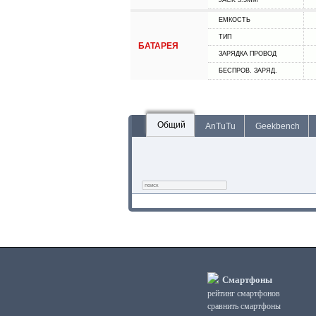
JACK 3.5MM
ЕМКОСТЬ
ТИП
БАТАРЕЯ
ЗАРЯДКА ПРОВОД
БЕСПРОВ. ЗАРЯД.
Общий
AnTuTu
Geekbench
Смартфоны
рейтинг смартфонов
сравнить смартфоны