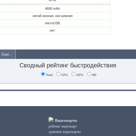
есть
4600 mAh
литий-ионная, несъемная
microUSB
нет
Еще...
Сводный рейтинг быстродействия
Total
CPU
GPU
ИИ
Видеокарты
рейтинг видеокарт
сравнить видеокарты