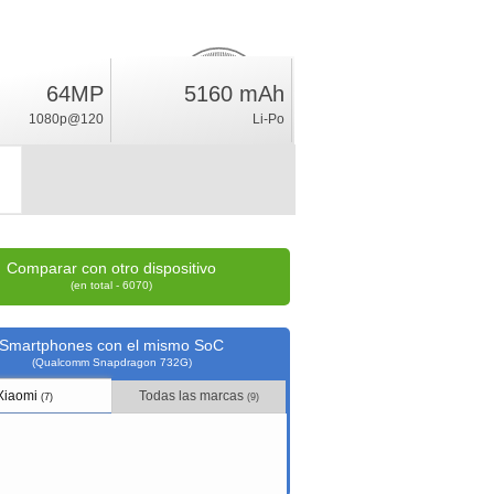
64MP
5160 mAh
12.9
%
1080p@120
Li-Po
índice
Comparar con otro dispositivo
(en total - 6070)
Smartphones con el mismo SoC
(Qualcomm Snapdragon 732G)
Xiaomi
Todas las marcas
(7)
(9)