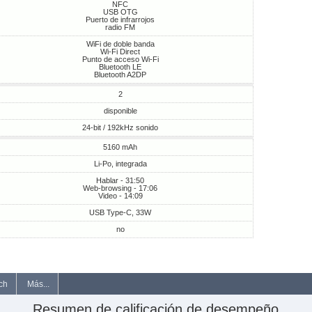
NFC
USB OTG
Puerto de infrarrojos
radio FM
WiFi de doble banda
Wi-Fi Direct
Punto de acceso Wi-Fi
Bluetooth LE
Bluetooth A2DP
2
disponible
24-bit / 192kHz sonido
5160 mAh
Li-Po, integrada
Hablar - 31:50
Web-browsing - 17:06
Video - 14:09
USB Type-C, 33W
no
ch
Más...
Resumen de calificación de desempeño