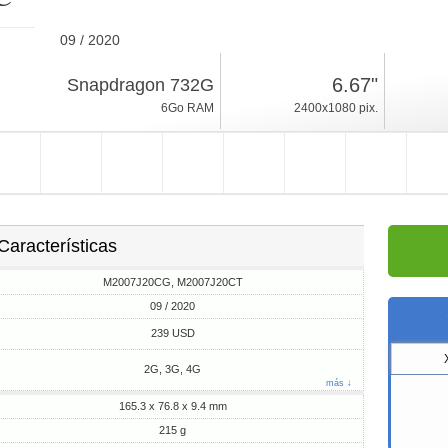
09 / 2020
215g, espesor 9.4mm
6.67"
Snapdragon 732G
Android 10
6Go RAM
2400x1080 pix.
64/128Go ROM
Características
M2007J20CG, M2007J20CT
09 / 2020
239 USD
2G, 3G, 4G
más ↓
165.3 x 76.8 x 9.4 mm
215 g