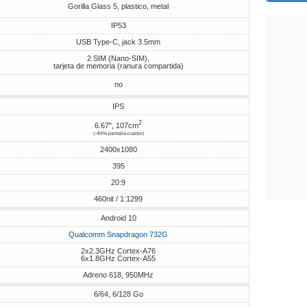
Gorilla Glass 5, plastico, metal
IP53
USB Type-C, jack 3.5mm
2 SIM (Nano-SIM),
tarjeta de memoria (ranura compartida)
no
IPS
2
6.67", 107cm
(~84% pantalla-cuerpo)
2400x1080
395
20:9
460nit / 1:1299
Android 10
Qualcomm Snapdragon 732G
2x2.3GHz Cortex-A76
6x1.8GHz Cortex-A55
Adreno 618, 950MHz
6/64, 6/128 Go