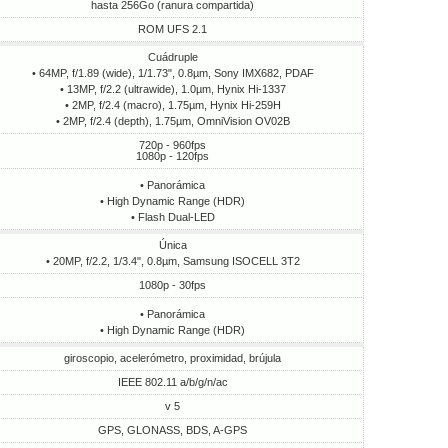
hasta 256Go (ranura compartida)
ROM UFS 2.1
Cuádruple
• 64MP, f/1.89 (wide), 1/1.73", 0.8µm, Sony IMX682, PDAF
• 13MP, f/2.2 (ultrawide), 1.0µm, Hynix Hi-1337
• 2MP, f/2.4 (macro), 1.75µm, Hynix Hi-259H
• 2MP, f/2.4 (depth), 1.75µm, OmniVision OV02B
720p - 960fps
1080p - 120fps
• Panorámica
• High Dynamic Range (HDR)
• Flash Dual-LED
Única
• 20MP, f/2.2, 1/3.4", 0.8µm, Samsung ISOCELL 3T2
1080p - 30fps
• Panorámica
• High Dynamic Range (HDR)
giroscopio, acelerómetro, proximidad, brújula
IEEE 802.11 a/b/g/n/ac
v 5
GPS, GLONASS, BDS, A-GPS