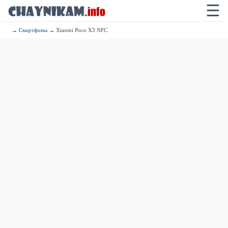
☰
→
Смартфоны
→ Xiaomi Poco X3 NFC