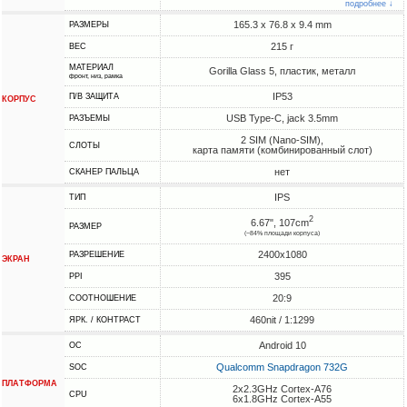
подробнее ↓
165.3 x 76.8 x 9.4 mm
РАЗМЕРЫ
215 г
ВЕС
МАТЕРИАЛ
Gorilla Glass 5, пластик, металл
фронт, низ, рамка
IP53
П/В ЗАЩИТА
КОРПУС
USB Type-C, jack 3.5mm
РАЗЪЕМЫ
2 SIM (Nano-SIM),
СЛОТЫ
карта памяти (комбинированный слот)
нет
СКАНЕР ПАЛЬЦА
IPS
ТИП
2
6.67", 107cm
РАЗМЕР
(~84% площади корпуса)
2400x1080
РАЗРЕШЕНИЕ
ЭКРАН
395
PPI
20:9
СООТНОШЕНИЕ
460nit / 1:1299
ЯРК. / КОНТРАСТ
Android 10
ОС
Qualcomm Snapdragon 732G
SOC
ПЛАТФОРМА
2x2.3GHz Cortex-A76
CPU
6x1.8GHz Cortex-A55