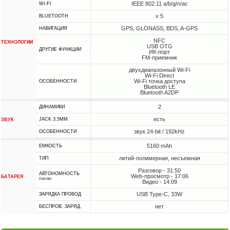
IEEE 802.11 a/b/g/n/ac
WI-FI
v 5
BLUETOOTH
GPS, GLONASS, BDS, A-GPS
НАВИГАЦИЯ
NFC
ТЕХНОЛОГИИ
USB OTG
ДРУГИЕ ФУНКЦИИ
ИК-порт
FM-приемник
двухдиапазонный Wi-Fi
Wi-Fi Direct
Wi-Fi точка доступа
ОСОБЕННОСТИ
Bluetooth LE
Bluetooth A2DP
2
ДИНАМИКИ
есть
JACK 3.5MM
ЗВУК
звук 24-bit / 192kHz
ОСОБЕННОСТИ
5160 mAh
ЕМКОСТЬ
литий-полимерная, несъемная
ТИП
Разговор - 31:50
АВТОНОМНОСТЬ
Web-просмотр - 17:06
БАТАРЕЯ
(часов)
Видео - 14:09
USB Type-C, 33W
ЗАРЯДКА ПРОВОД
нет
БЕСПРОВ. ЗАРЯД.