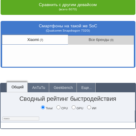
Сравнить с другим девайсом
(всего 6070)
Смартфоны на такой же SoC
(Qualcomm Snapdragon 732G)
Xiaomi
Все бренды
(7)
(9)
Общий
AnTuTu
Geekbench
Еще...
Сводный рейтинг быстродействия
Total
CPU
GPU
ИИ