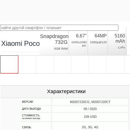
Snapdragon
6.67"
64MP
5160
mAh
732G
Xiaomi Poco X3 NFC
2400x1080
1080p@120
pix.
Li-Po
6GB RAM
Характеристики
M2007J20CG, M2007J20CT
ВЕРСИИ
09 / 2020
ДАТА ВЫХОДА
СТОИМОСТЬ
239 USD
на момент выхода
2G, 3G, 4G
СВЯЗЬ