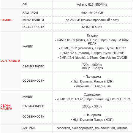
Adreno 618, 950MHz
GPU
6/64, 6/128 GB
RAM / ROM
до 256GB (комбинированный слот)
КАРТА ПАМЯТИ
ПАМЯТЬ
ROM UFS 2.1
ОСОБЕННОСТИ
Квадро
• 64MP, f/1.89 (wide), 1/1.73", 0.8µm, Sony IMX682,
PDAF
КАМЕРА
• 13MP, f/2.2 (ultrawide), 1.0µm, Hynix Hi-1337
• 2MP, f/2.4 (macro), 1.75µm, Hynix Hi-259H
• 2MP, f/2.4 (depth), 1.75µm, OmniVision OV02B
ОСН. КАМЕРА
720p - 960fps
СЪЕМКА ВИДЕО
1080p - 120fps
• Панорама
ОСОБЕННОСТИ
• High Dynamic Range (HDR)
• Двойная LED-вспышка
Одинарная
КАМЕРА
• 20MP, f/2.2, 1/3.4", 0.8µm, Samsung ISOCELL 3T2
СЕЛФИ
1080p - 30fps
СЪЕМКА ВИДЕО
КАМЕРА
• Панорама
ОСОБЕННОСТИ
• High Dynamic Range (HDR)
гироскоп, акселерометр, приближения, компас
ДАТЧИКИ