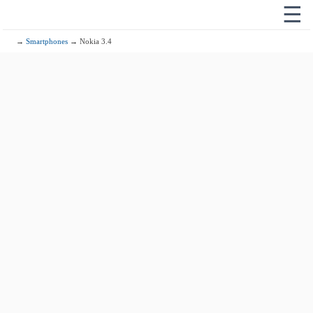
☰
→
Smartphones
→ Nokia 3.4