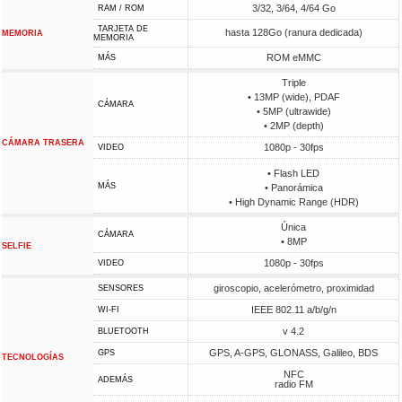
3/32, 3/64, 4/64 Go
RAM / ROM
TARJETA DE
hasta 128Go (ranura dedicada)
MEMORIA
MEMORIA
ROM eMMC
MÁS
Triple
• 13MP (wide), PDAF
CÁMARA
• 5MP (ultrawide)
• 2MP (depth)
CÁMARA TRASERA
1080p - 30fps
VIDEO
• Flash LED
MÁS
• Panorámica
• High Dynamic Range (HDR)
Única
CÁMARA
• 8MP
SELFIE
1080p - 30fps
VIDEO
giroscopio, acelerómetro, proximidad
SENSORES
IEEE 802.11 a/b/g/n
WI-FI
v 4.2
BLUETOOTH
GPS, A-GPS, GLONASS, Galileo, BDS
GPS
TECNOLOGÍAS
NFC
ADEMÁS
radio FM