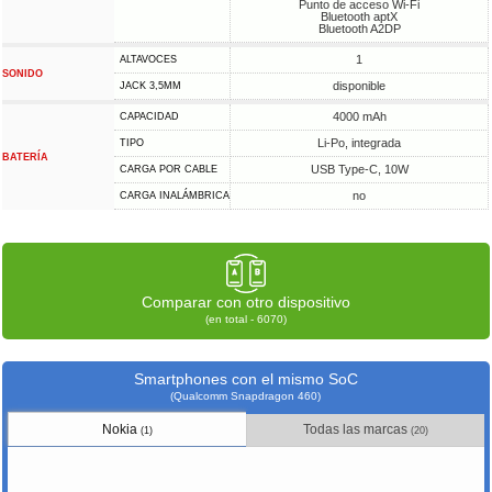
Punto de acceso Wi-Fi
Bluetooth aptX
Bluetooth A2DP
1
ALTAVOCES
SONIDO
disponible
JACK 3,5MM
4000 mAh
CAPACIDAD
Li-Po, integrada
TIPO
BATERÍA
USB Type-C, 10W
CARGA POR CABLE
no
CARGA INALÁMBRICA
Comparar con otro dispositivo
(en total - 6070)
Smartphones con el mismo SoC
(Qualcomm Snapdragon 460)
Nokia
Todas las marcas
(1)
(20)