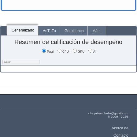
Generalizado
AnTuTu
Geekbench
Más...
Resumen de calificación de desempeño
Total
CPU
GPU
AI
chaynikam.hello@gmail.com
© 2009 - 2026
Acerca de
Contacto