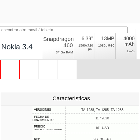
Snapdragon
6.39"
13MP
4000
mAh
460
Nokia 3.4
1560x720
1080p@30
pix.
Li-Po
3/4Go RAM
Características
TA-1288, TA-1285, TA-1283
VERSIONES
FECHA DE
11 / 2020
LANZAMIENTO
PRECIO
161 USD
en la fecha de lanzamiento
2G, 3G, 4G
RED