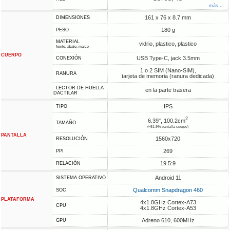
más ↓
161 x 76 x 8.7 mm
DIMENSIONES
180 g
PESO
MATERIAL
vidrio, plastico, plastico
frente, abajo, marco
CUERPO
USB Type-C, jack 3.5mm
CONEXIÓN
1 o 2 SIM (Nano-SIM),
RANURA
tarjeta de memoria (ranura dedicada)
LECTOR DE HUELLA
en la parte trasera
DACTILAR
IPS
TIPO
2
6.39", 100.2cm
TAMAÑO
(~81.9% pantalla-cuerpo)
PANTALLA
1560x720
RESOLUCIÓN
269
PPI
19.5:9
RELACIÓN
Android 11
SISTEMA OPERATIVO
Qualcomm Snapdragon 460
SOC
PLATAFORMA
4x1.8GHz Cortex-A73
CPU
4x1.8GHz Cortex-A53
Adreno 610, 600MHz
GPU