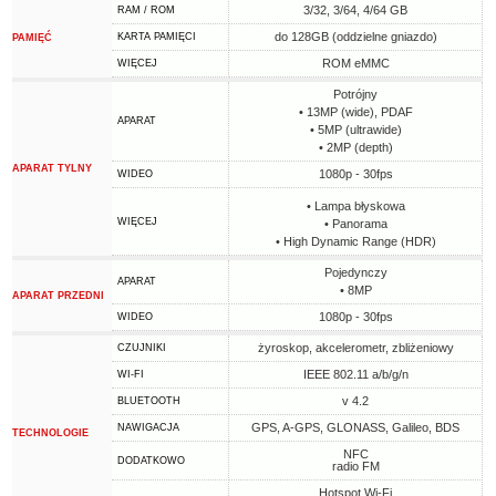
3/32, 3/64, 4/64 GB
RAM / ROM
do 128GB (oddzielne gniazdo)
KARTA PAMIĘCI
PAMIĘĆ
ROM eMMC
WIĘCEJ
Potrójny
• 13MP (wide), PDAF
APARAT
• 5MP (ultrawide)
• 2MP (depth)
APARAT TYLNY
1080p - 30fps
WIDEO
• Lampa błyskowa
WIĘCEJ
• Panorama
• High Dynamic Range (HDR)
Pojedynczy
APARAT
• 8MP
APARAT PRZEDNI
1080p - 30fps
WIDEO
żyroskop, akcelerometr, zbliżeniowy
CZUJNIKI
IEEE 802.11 a/b/g/n
WI-FI
v 4.2
BLUETOOTH
GPS, A-GPS, GLONASS, Galileo, BDS
NAWIGACJA
TECHNOLOGIE
NFC
DODATKOWO
radio FM
Hotspot Wi-Fi