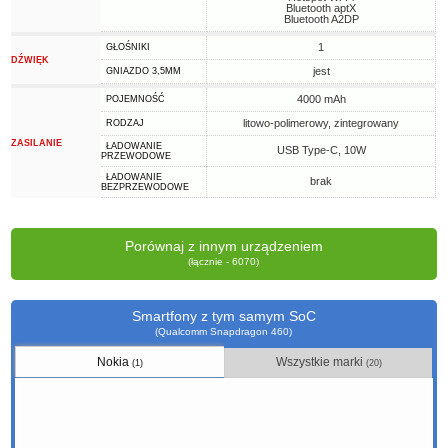
Bluetooth aptX
Bluetooth A2DP
1
GŁOŚNIKI
DŹWIĘK
jest
GNIAZDO 3,5MM
4000 mAh
POJEMNOŚĆ
litowo-polimerowy, zintegrowany
RODZAJ
ZASILANIE
ŁADOWANIE
USB Type-C, 10W
PRZEWODOWE
ŁADOWANIE
brak
BEZPRZEWODOWE
Porównaj z innym urządzeniem
(łącznie - 6070)
Smartfony z tym samym SoC
(Qualcomm Snapdragon 460)
Nokia
Wszystkie marki
(1)
(20)