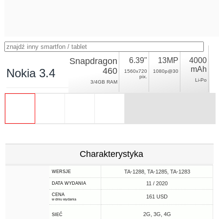
Snapdragon
6.39"
13MP
4000
mAh
460
Nokia 3.4
1560x720
1080p@30
pix.
Li-Po
3/4GB RAM
Charakterystyka
TA-1288, TA-1285, TA-1283
WERSJE
11 / 2020
DATA WYDANIA
CENA
161 USD
w dniu wydania
2G, 3G, 4G
SIEĆ