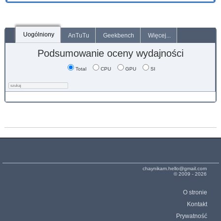
Uogólniony
AnTuTu
Geekbench
Więcej...
Podsumowanie oceny wydajności
Total
CPU
GPU
SI
chaynikam.hello@gmail.com
© 2009 - 2026
O stronie
Kontakt
Prywatność