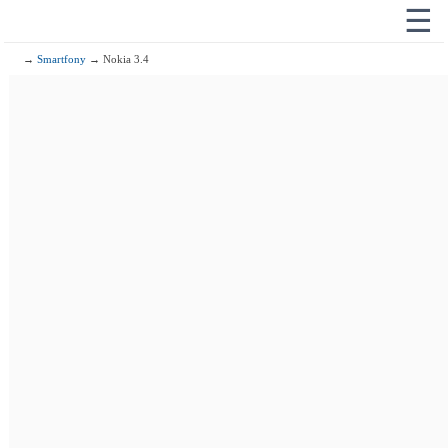
☰
→
Smartfony
→ Nokia 3.4