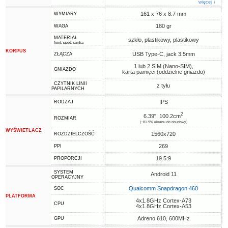
więcej ↓
161 x 76 x 8.7 mm
WYMIARY
180 gr
WAGA
MATERIAŁ
szkło, plastikowy, plastikowy
front, spód, ramka
KORPUS
USB Type-C, jack 3.5mm
ZŁĄCZA
1 lub 2 SIM (Nano-SIM),
GNIAZDO
karta pamięci (oddzielne gniazdo)
CZYTNIK LINII
z tyłu
PAPILARNYCH
IPS
RODZAJ
2
6.39", 100.2cm
ROZMIAR
(~81.9% ekranu do obudowy)
WYŚWIETLACZ
1560x720
ROZDZIELCZOŚĆ
269
PPI
19.5:9
PROPORCJI
SYSTEM
Android 11
OPERACYJNY
Qualcomm Snapdragon 460
SOC
PLATFORMA
4x1.8GHz Cortex-A73
CPU
4x1.8GHz Cortex-A53
Adreno 610, 600MHz
GPU