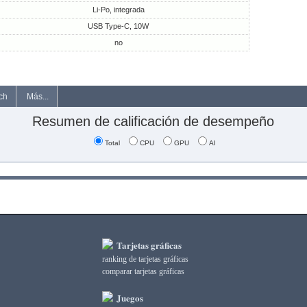
Li-Po, integrada
USB Type-C, 10W
no
ch
Más...
Resumen de calificación de desempeño
Total
CPU
GPU
AI
Tarjetas gráficas
ranking de tarjetas gráficas
comparar tarjetas gráficas
Juegos