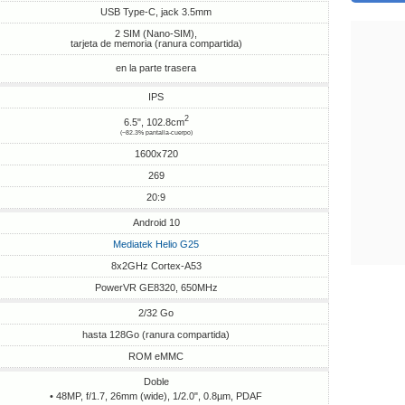
USB Type-C, jack 3.5mm
2 SIM (Nano-SIM),
tarjeta de memoria (ranura compartida)
en la parte trasera
IPS
2
6.5", 102.8cm
(~82.3% pantalla-cuerpo)
1600x720
269
20:9
Android 10
Mediatek Helio G25
8x2GHz Cortex-A53
PowerVR GE8320, 650MHz
2/32 Go
hasta 128Go (ranura compartida)
ROM eMMC
Doble
• 48MP, f/1.7, 26mm (wide), 1/2.0", 0.8µm, PDAF