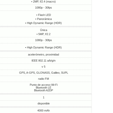
• 2MP, f/2.4 (macro)
1080p - 30fps
• Flash LED
• Panorámica
• High Dynamic Range (HDR)
Única
• 5MP, f/2.2
1080p - 30fps
• High Dynamic Range (HDR)
acelerómetro, proximidad
IEEE 802.11 a/b/g/n
v 5
GPS, A-GPS, GLONASS, Galileo, SUPL
radio FM
Punto de acceso Wi-Fi
Bluetooth LE
Bluetooth A2DP
1
disponible
4000 mAh