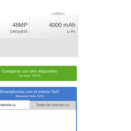
48MP
4000 mAh
3
%
1080p@30
Li-Po
índice
Comparar con otro dispositivo
(en total - 6070)
Smartphones con el mismo SoC
(Mediatek Helio G25)
otorola
Todas las marcas
(3)
(23)