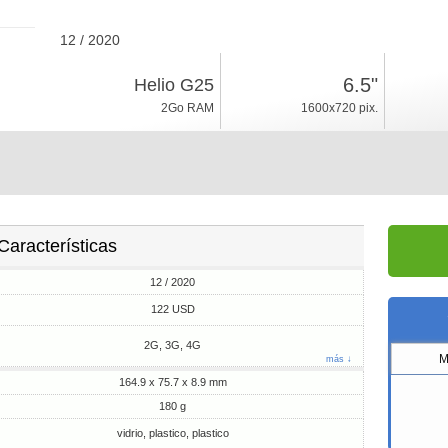
12 / 2020
180g, espesor 8.9mm
6.5"
Helio G25
Android 10
2Go RAM
1600x720 pix.
32Go ROM
Características
12 / 2020
122 USD
2G, 3G, 4G
M
más ↓
164.9 x 75.7 x 8.9 mm
180 g
vidrio, plastico, plastico