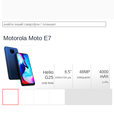
Motorola Moto E7
Helio
6.5"
48MP
4000
mAh
G25
1600x720 pix.
1080p@30
Li-Po
2GB RAM