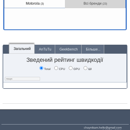
Motorola
Всі бренди
(3)
(23)
Загальний
AnTuTu
Geekbench
Більше...
Зведений рейтинг швидкодії
Total
CPU
GPU
ШІ
chaynikam.hello@gmail.com