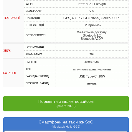
IEEE 802.11 a/b/g/n
WI-FI
v 5
BLUETOOTH
GPS, A-GPS, GLONASS, Galileo, SUPL
ТЕХНОЛОГІЇ
НАВІГАЦІЯ
FM-приймач
ІНШІ ФУНКЦІЇ
Wi-Fi точка доступу
Bluetooth LE
ОСОБЛИВОСТІ
Bluetooth A2DP
1
ГУЧНОМОВЦІ
ЗВУК
так
JACK 3.5MM
4000 mAh
ЕМНІСТЬ
літій-полімерна, незнімна
ТИП
БАТАРЕЯ
USB Type-C, 10W
ЗАРЯДКА ПРОВІД
немає
БЕЗПРОВ. ЗАРЯД.
Порівняти з іншим девайсом
(всього 6070)
Смартфони на такій же SoC
(Mediatek Helio G25)