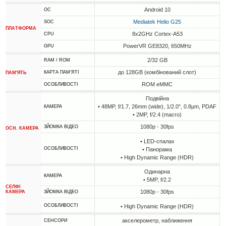
Android 10
ОС
Mediatek Helio G25
SOC
ПЛАТФОРМА
8x2GHz Cortex-A53
CPU
PowerVR GE8320, 650MHz
GPU
2/32 GB
RAM / ROM
до 128GB (комбінований слот)
КАРТА ПАМ'ЯТІ
ПАМ'ЯТЬ
ROM eMMC
ОСОБЛИВОСТІ
Подвійна
• 48MP, f/1.7, 26mm (wide), 1/2.0", 0.8µm, PDAF
КАМЕРА
• 2MP, f/2.4 (macro)
1080p - 30fps
ЗЙОМКА ВІДЕО
ОСН. КАМЕРА
• LED-спалах
ОСОБЛИВОСТІ
• Панорама
• High Dynamic Range (HDR)
Одинарна
КАМЕРА
• 5MP, f/2.2
СЕЛФІ
1080p - 30fps
КАМЕРА
ЗЙОМКА ВІДЕО
ОСОБЛИВОСТІ
• High Dynamic Range (HDR)
акселерометр, наближення
СЕНСОРИ