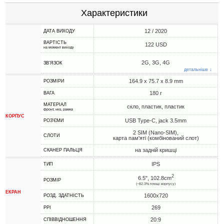
Характеристики
12 / 2020
ДАТА ВИХОДУ
ВАРТІСТЬ
122 USD
на момент виходу
2G, 3G, 4G
ЗВ'ЯЗОК
детальніше ↓
164.9 x 75.7 x 8.9 mm
РОЗМІРИ
180 г
ВАГА
МАТЕРІАЛ
скло, пластик, пластик
фронт, низ, рамка
КОРПУС
USB Type-C, jack 3.5mm
РОЗ'ЄМИ
2 SIM (Nano-SIM),
СЛОТИ
карта пам'яті (комбінований слот)
на задній кришці
СКАНЕР ПАЛЬЦЯ
IPS
ТИП
2
6.5", 102.8cm
РОЗМІР
(~82.3% площі корпусу)
ЕКРАН
1600x720
РОЗД. ЗДАТНІСТЬ
269
PPI
20:9
СПІВВІДНОШЕННЯ