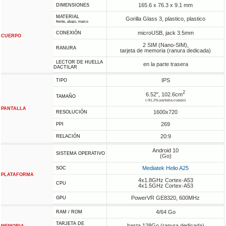
165.6 x 76.3 x 9.1 mm
DIMENSIONES
MATERIAL
Gorilla Glass 3, plastico, plastico
frente, abajo, marco
microUSB, jack 3.5mm
CONEXIÓN
CUERPO
2 SIM (Nano-SIM),
RANURA
tarjeta de memoria (ranura dedicada)
LECTOR DE HUELLA
en la parte trasera
DACTILAR
IPS
TIPO
2
6.52", 102.6cm
TAMAÑO
(~81.2% pantalla-cuerpo)
PANTALLA
1600x720
RESOLUCIÓN
269
PPI
20:9
RELACIÓN
Android 10
SISTEMA OPERATIVO
(Go)
Mediatek Helio A25
SOC
PLATAFORMA
4x1.8GHz Cortex-A53
CPU
4x1.5GHz Cortex-A53
PowerVR GE8320, 600MHz
GPU
4/64 Go
RAM / ROM
TARJETA DE
hasta 128Go (ranura dedicada)