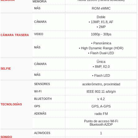
MEMORIA
MEMORIA
ROM eMMC
MÁS
Doble
• 13MP, f/1.8, AF
CÁMARA
• 2MP
1080p - 30fps
VIDEO
CÁMARA TRASERA
• Panorámica
MÁS
• High Dynamic Range (HDR)
• Flash Dual-LED
Única
CÁMARA
• 8MP, f/2.0
SELFIE
MÁS
• Flash LED
acelerómetro, proximidad
SENSORES
IEEE 802.11 a/b/g/n
WI-FI
v 4.2
BLUETOOTH
TECNOLOGÍAS
GPS, A-GPS
GPS
radio FM
ADEMÁS
Punto de acceso Wi-Fi
Bluetooth A2DP
1
ALTAVOCES
SONIDO