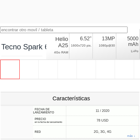
Helio
6.52"
13MP
5000
mAh
A25
Tecno Spark 6 Go 4/64
1600x720 pix.
1080p@30
Li-Po
4Go RAM
Características
FECHA DE
11 / 2020
LANZAMIENTO
PRECIO
78 USD
en la fecha de lanzamiento
2G, 3G, 4G
RED
más ↓