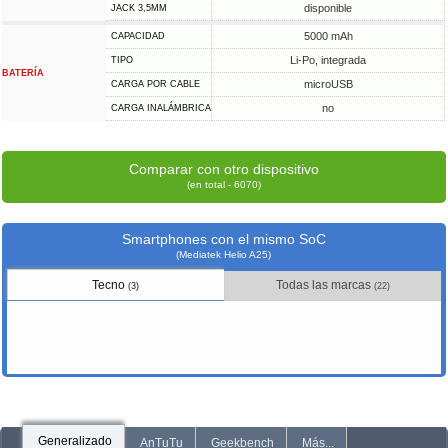
disponible
JACK 3,5MM
5000 mAh
CAPACIDAD
Li-Po, integrada
TIPO
BATERÍA
microUSB
CARGA POR CABLE
no
CARGA INALÁMBRICA
Comparar con otro dispositivo
(en total - 6070)
Smartphones con el mismo SoC
(Mediatek Helio A25)
Tecno
Todas las marcas
(3)
(22)
Generalizado
AnTuTu
Geekbench
Más...