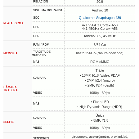
20:9
RELACIÓN
Android 10
SISTEMA OPERATIVO
Qualcomm Snapdragon 439
SOC
PLATAFORMA
4x1.95GHz Cortex-A53
CPU
4x1.45GHz Cortex-A53
Adreno 505, 450MHz
GPU
3/64 Go
RAM / ROM
TARJETA DE
hasta 256Go (ranura dedicada)
MEMORIA
MEMORIA
ROM eMMC
MÁS
Triple
• 13MP, f/1.8 (wide), PDAF
CÁMARA
• 2MP, f/2.4 (macro)
• 2MP, f/2.4 (depth)
CÁMARA
TRASERA
1080p - 30fps
VIDEO
• Flash LED
MÁS
• High Dynamic Range (HDR)
Única
CÁMARA
• 8MP, f/1.8
SELFIE
1080p - 30fps
VIDEO
giroscopio, acelerómetro, proximidad,
SENSORES