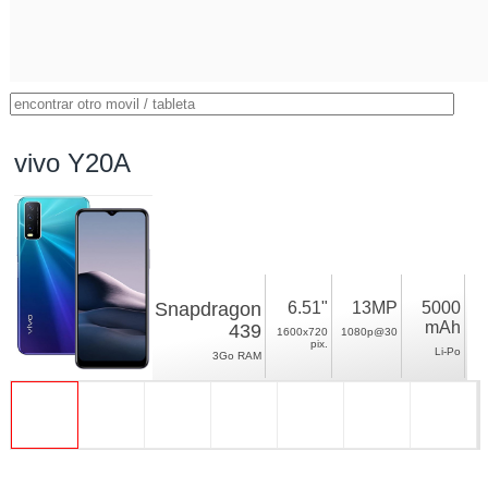
vivo Y20A
Snapdragon
6.51"
13MP
5000
mAh
439
1600x720
1080p@30
pix.
Li-Po
3Go RAM