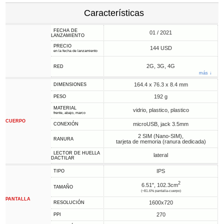
Características
FECHA DE
01 / 2021
LANZAMIENTO
PRECIO
144 USD
en la fecha de lanzamiento
2G, 3G, 4G
RED
más ↓
164.4 x 76.3 x 8.4 mm
DIMENSIONES
192 g
PESO
MATERIAL
vidrio, plastico, plastico
frente, abajo, marco
CUERPO
microUSB, jack 3.5mm
CONEXIÓN
2 SIM (Nano-SIM),
RANURA
tarjeta de memoria (ranura dedicada)
LECTOR DE HUELLA
lateral
DACTILAR
IPS
TIPO
2
6.51", 102.3cm
TAMAÑO
(~81.6% pantalla-cuerpo)
PANTALLA
1600x720
RESOLUCIÓN
270
PPI