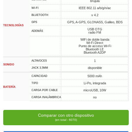
brújula
IEEE 802.11 a/b/g/n/ac
WI-FI
v 4.2
BLUETOOTH
GPS, A-GPS, GLONASS, Galileo, BDS
GPS
TECNOLOGÍAS
USB OTG
ADEMÁS
radio FM
WiFi de doble banda
Wi-Fi Direct
Punto de acceso Wi-Fi
Bluetooth LE
Bluetooth A2DP
1
ALTAVOCES
SONIDO
disponible
JACK 3,5MM
5000 mAh
CAPACIDAD
Li-Po, integrada
TIPO
BATERÍA
microUSB, 10W
CARGA POR CABLE
no
CARGA INALÁMBRICA
Comparar con otro dispositivo
(en total - 6070)