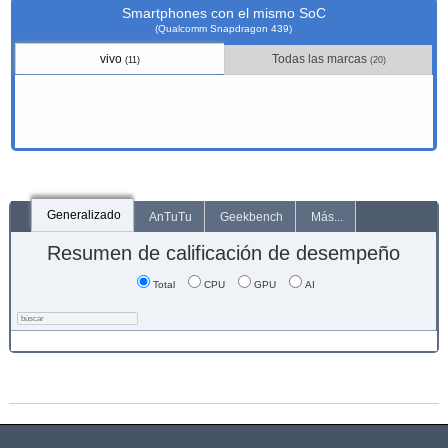
Smartphones con el mismo SoC
(Qualcomm Snapdragon 439)
vivo
Todas las marcas
(11)
(20)
Generalizado
AnTuTu
Geekbench
Más...
Resumen de calificación de desempeño
Total
CPU
GPU
AI