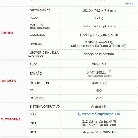
más ↓
161.3 x 74.2 x 7.4 mm
DIMENSIONES
171 g
PESO
MATERIAL
vidrio, vidrio, plastico
frente, abajo, marco
CUERPO
USB Type-C, jack 3.5mm
CONEXIÓN
2 SIM (Nano-SIM),
RANURA
tarjeta de memoria (ranura dedicada)
LECTOR DE HUELLA
debajo de la pantalla
DACTILAR
AMOLED
TIPO
2
6.44", 100.1cm
TAMAÑO
(~83.7% pantalla-cuerpo)
PANTALLA
2400x1080
RESOLUCIÓN
409
PPI
20:9
RELACIÓN
Android 11
SISTEMA OPERATIVO
Qualcomm Snapdragon 730
SOC
PLATAFORMA
2x2.2GHz Cortex-A76
CPU
6x1.8GHz Cortex-A55
Adreno 618, 700MHz
GPU