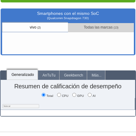
Smartphones con el mismo SoC
(Qualcomm Snapdragon 730)
vivo
Todas las marcas
(2)
(13)
Generalizado
AnTuTu
Geekbench
Más...
Resumen de calificación de desempeño
Total
CPU
GPU
AI