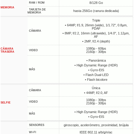
8/128 Go
RAM / ROM
MEMORIA
TARJETA DE
hasta 256Go (ranura dedicada)
MEMORIA
Triple
• 64MP, f/1.9, 26mm (wide), 1/1.72", 0.8µm,
PDAF
CÁMARA
• 8MP, f/2.2, 16mm (ultrawide), 1/4.0", 1.12µm,
AF
• 2MP, f/2.4 (depth)
1080p - 60fps
CÁMARA
VIDEO
2160p - 30fps
TRASERA
• Panorámica
• High Dynamic Range (HDR)
MÁS
• Gyro-EIS
• Flash Dual-LED
• Flash bicolore
Única
CÁMARA
• 44MP, f/2.0, AF
1080p - 30fps
VIDEO
SELFIE
2160p - 30fps
• High Dynamic Range (HDR)
MÁS
• Gyro-EIS
giroscopio, acelerómetro, proximidad, brújula
SENSORES
IEEE 802.11 a/b/g/n/ac
WI-FI