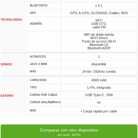
v 5.1
BLUETOOTH
GPS, A-GPS, GLONASS, Galileo, BDS
GPS
TECNOLOGÍAS
NFC
USB OTG
ADEMÁS
radio FM
WiFi de doble banda
Wi-Fi Direct
Punto de acceso Wi-Fi
Bluetooth LE
Bluetooth A2DP
1
ALTAVOCES
disponible
JACK 3,5MM
SONIDO
24-bit / 192kHz sonido
MÁS
4000 mAh
CAPACIDAD
Li-Po, integrada
TIPO
USB Type-C, 33W
CARGA POR CABLE
BATERÍA
no
CARGA INALÁMBRICA
MÁS
• Carga rápida por cable
Comparar con otro dispositivo
(en total - 6070)