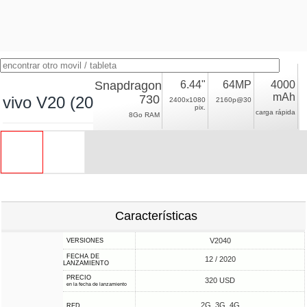
Snapdragon
6.44"
64MP
4000
mAh
730
vivo V20 (2021)
2400x1080
2160p@30
pix.
carga rápida
8Go RAM
Características
V2040
VERSIONES
FECHA DE
12 / 2020
LANZAMIENTO
PRECIO
320 USD
en la fecha de lanzamiento
2G, 3G, 4G
RED