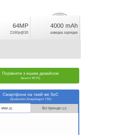
64MP
4000 mAh
12.5
%
2160p@30
швидка зарядка
рейтинг
Порівняти з іншим девайсом
(всього 6070)
Смартфони на такій же SoC
(Qualcomm Snapdragon 730)
vivo
Всі бренди
(2)
(13)