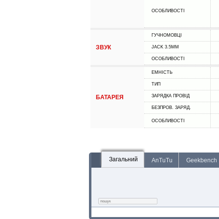
ОСОБЛИВОСТІ
ГУЧНОМОВЦІ
ЗВУК
JACK 3.5MM
ОСОБЛИВОСТІ
ЕМНІСТЬ
ТИП
ЗАРЯДКА ПРОВІД
БАТАРЕЯ
БЕЗПРОВ. ЗАРЯД.
ОСОБЛИВОСТІ
Загальний
AnTuTu
Geekbench