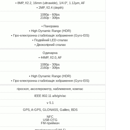
• 8MP, f/2.2, 16mm (ultrawide), 1/4.0", 1.12µm, AF
• 2MP, f/2.4 (depth)
1080p - 60fps
2160p - 30fps
• Панорама
• High Dynamic Range (HDR)
• Гіро-електронна стабілізація зображення (Gyro-EIS)
• Подвійний LED-спалах
• Двоколірний спалах
Одинарна
• 44MP, f/2.0, AF
1080p - 30fps
2160p - 30fps
• High Dynamic Range (HDR)
• Гіро-електронна стабілізація зображення (Gyro-EIS)
гіроскоп, акселерометр, наближення, компас
IEEE 802.11 a/b/g/n/ac
v 5.1
GPS, A-GPS, GLONASS, Galileo, BDS
NFC
USB OTG
FM-приймач