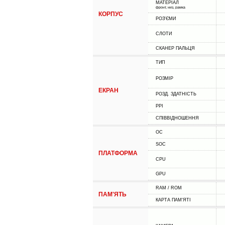
МАТЕРІАЛ
фронт, низ, рамка
КОРПУС
РОЗ'ЄМИ
СЛОТИ
СКАНЕР ПАЛЬЦЯ
ТИП
РОЗМІР
ЕКРАН
РОЗД. ЗДАТНІСТЬ
PPI
СПІВВІДНОШЕННЯ
ОС
SOC
ПЛАТФОРМА
CPU
GPU
RAM / ROM
ПАМ'ЯТЬ
КАРТА ПАМ'ЯТІ