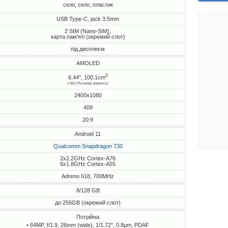
скло, скло, пластик
USB Type-C, jack 3.5mm
2 SIM (Nano-SIM),
карта пам'яті (окремий слот)
під дисплеєм
AMOLED
2
6.44", 100.1cm
(~83.7% площі корпусу)
2400x1080
409
20:9
Android 11
Qualcomm Snapdragon 730
2x2.2GHz Cortex-A76
6x1.8GHz Cortex-A55
Adreno 618, 700MHz
8/128 GB
до 256GB (окремий слот)
Потрійна
• 64MP, f/1.9, 26mm (wide), 1/1.72", 0.8µm, PDAF