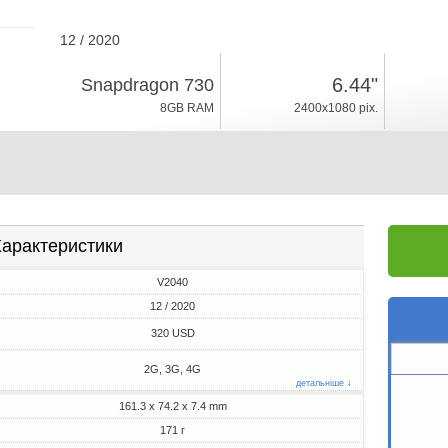
12 / 2020
171г, товщина 7.4mm
6.44"
Snapdragon 730
Android 11
8GB RAM
2400x1080 pix.
128GB ROM
арактеристики
V2040
12 / 2020
320 USD
2G, 3G, 4G
детальніше ↓
161.3 x 74.2 x 7.4 mm
171 г