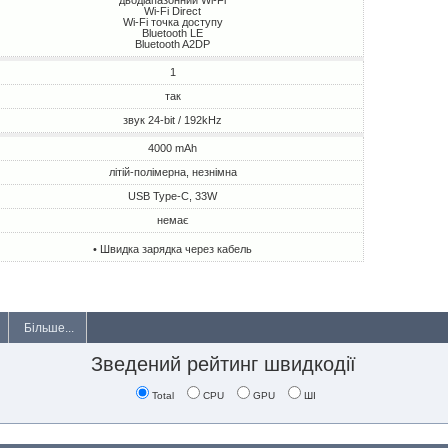
дводіапазонний Wi-Fi
Wi-Fi Direct
Wi-Fi точка доступу
Bluetooth LE
Bluetooth A2DP
1
так
звук 24-bit / 192kHz
4000 mAh
літій-полімерна, незнімна
USB Type-C, 33W
немає
• Швидка зарядка через кабель
Більше...
Зведений рейтинг швидкодії
Total
CPU
GPU
ШІ