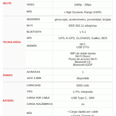
SELFIE
1080p - 30fps
VIDEO
MÁS
• High Dynamic Range (HDR)
giroscopio, acelerómetro, proximidad, brújula
SENSORES
IEEE 802.11 a/b/g/n/ac
WI-FI
v 5.1
BLUETOOTH
GPS, A-GPS, GLONASS, Galileo, BDS
GPS
TECNOLOGÍAS
NFC
ADEMÁS
USB OTG
WiFi de doble banda
Wi-Fi Direct
Punto de acceso Wi-Fi
Bluetooth LE
Bluetooth A2DP
1
ALTAVOCES
SONIDO
disponible
JACK 3,5MM
5000 mAh
CAPACIDAD
Li-Po, integrada
TIPO
USB Type-C, 18W
CARGA POR CABLE
BATERÍA
no
CARGA INALÁMBRICA
• Carga rápida por cable
MÁS
• Quick Charge 4+