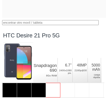
HTC Desire 21 Pro 5G
Snapdragon
6.7"
48MP
5000
mAh
690
2400x1080
2160p@30
pix.
carga
8Go RAM
rápida