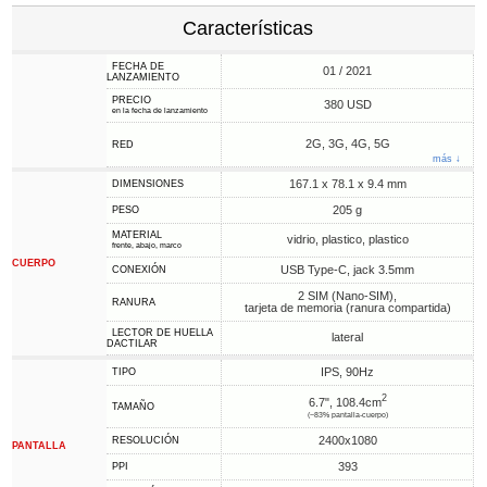
Características
FECHA DE
01 / 2021
LANZAMIENTO
PRECIO
380 USD
en la fecha de lanzamiento
2G, 3G, 4G, 5G
RED
más ↓
167.1 x 78.1 x 9.4 mm
DIMENSIONES
205 g
PESO
MATERIAL
vidrio, plastico, plastico
frente, abajo, marco
CUERPO
USB Type-C, jack 3.5mm
CONEXIÓN
2 SIM (Nano-SIM),
RANURA
tarjeta de memoria (ranura compartida)
LECTOR DE HUELLA
lateral
DACTILAR
IPS, 90Hz
TIPO
2
6.7", 108.4cm
TAMAÑO
(~83% pantalla-cuerpo)
2400x1080
RESOLUCIÓN
PANTALLA
393
PPI