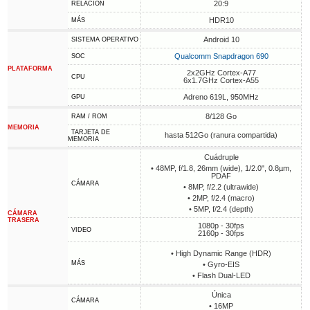
20:9
RELACIÓN
HDR10
MÁS
Android 10
SISTEMA OPERATIVO
Qualcomm Snapdragon 690
SOC
PLATAFORMA
2x2GHz Cortex-A77
CPU
6x1.7GHz Cortex-A55
Adreno 619L, 950MHz
GPU
8/128 Go
RAM / ROM
MEMORIA
TARJETA DE
hasta 512Go (ranura compartida)
MEMORIA
Cuádruple
• 48MP, f/1.8, 26mm (wide), 1/2.0", 0.8µm,
PDAF
CÁMARA
• 8MP, f/2.2 (ultrawide)
• 2MP, f/2.4 (macro)
• 5MP, f/2.4 (depth)
CÁMARA
TRASERA
1080p - 30fps
VIDEO
2160p - 30fps
• High Dynamic Range (HDR)
MÁS
• Gyro-EIS
• Flash Dual-LED
Única
CÁMARA
• 16MP