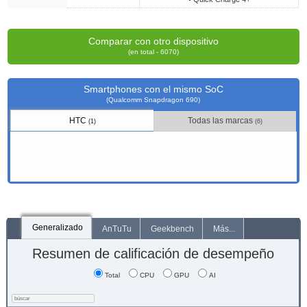
Comparar con otro dispositivo
(en total - 6070)
Smartphones con el mismo SoC
(Qualcomm Snapdragon 690)
HTC
Todas las marcas
(1)
(6)
Generalizado
AnTuTu
Geekbench
Más...
Resumen de calificación de desempeño
Total
CPU
GPU
AI