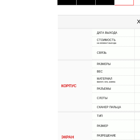
Х
ДАТА ВЫХОДА
СТОИМОСТЬ
на момент выхода
СВЯЗЬ
РАЗМЕРЫ
ВЕС
МАТЕРИАЛ
фронт, низ, рамка
КОРПУС
РАЗЪЕМЫ
СЛОТЫ
СКАНЕР ПАЛЬЦА
ТИП
РАЗМЕР
РАЗРЕШЕНИЕ
ЭКРАН