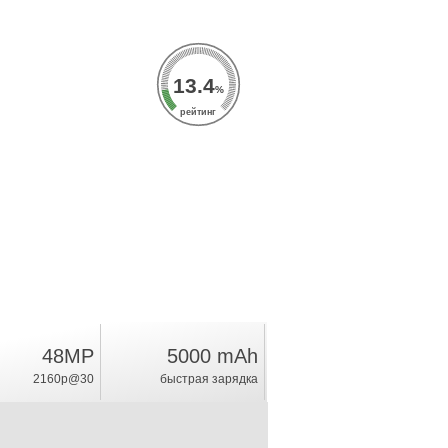
13.4
%
рейтинг
48MP
5000 mAh
2160p@30
быстрая зарядка