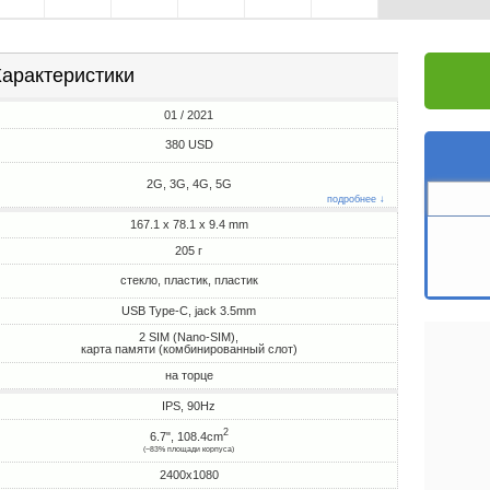
арактеристики
01 / 2021
380 USD
2G, 3G, 4G, 5G
подробнее ↓
167.1 x 78.1 x 9.4 mm
205 г
стекло, пластик, пластик
USB Type-C, jack 3.5mm
2 SIM (Nano-SIM),
карта памяти (комбинированный слот)
на торце
IPS, 90Hz
2
6.7", 108.4cm
(~83% площади корпуса)
2400x1080