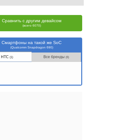
Сравнить с другим девайсом
(всего 6070)
Смартфоны на такой же SoC
(Qualcomm Snapdragon 690)
HTC
Все бренды
(1)
(6)