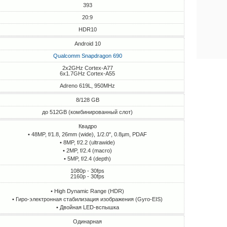
393
20:9
HDR10
Android 10
Qualcomm Snapdragon 690
2x2GHz Cortex-A77
6x1.7GHz Cortex-A55
Adreno 619L, 950MHz
8/128 GB
до 512GB (комбинированный слот)
Квадро
• 48MP, f/1.8, 26mm (wide), 1/2.0", 0.8µm, PDAF
• 8MP, f/2.2 (ultrawide)
• 2MP, f/2.4 (macro)
• 5MP, f/2.4 (depth)
1080p - 30fps
2160p - 30fps
• High Dynamic Range (HDR)
• Гиро-электронная стабилизация изображения (Gyro-EIS)
• Двойная LED-вспышка
Одинарная