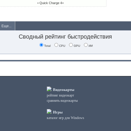
• Quick Charge 4+
Еще...
Сводный рейтинг быстродействия
Total
CPU
GPU
ИИ
Видеокарты
рейтинг видеокарт
сравнить видеокарты
Игры
каталог игр для Windows