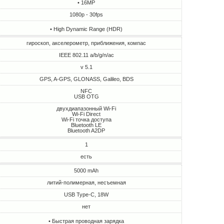
• 16MP
1080p - 30fps
• High Dynamic Range (HDR)
гироскоп, акселерометр, приближения, компас
IEEE 802.11 a/b/g/n/ac
v 5.1
GPS, A-GPS, GLONASS, Galileo, BDS
NFC
USB OTG
двухдиапазонный Wi-Fi
Wi-Fi Direct
Wi-Fi точка доступа
Bluetooth LE
Bluetooth A2DP
1
есть
5000 mAh
литий-полимерная, несъемная
USB Type-C, 18W
нет
• Быстрая проводная зарядка