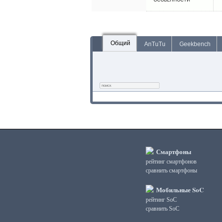
ОСОБЕННОСТИ
Общий
AnTuTu
Geekbench
Смартфоны
рейтинг смартфонов
сравнить смартфоны
Мобильные SoC
рейтинг SoC
сравнить SoC