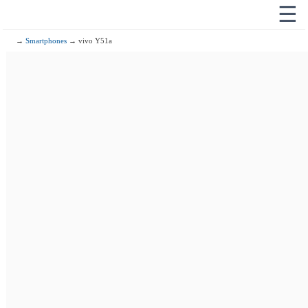
☰
→
Smartphones
→ vivo Y51a