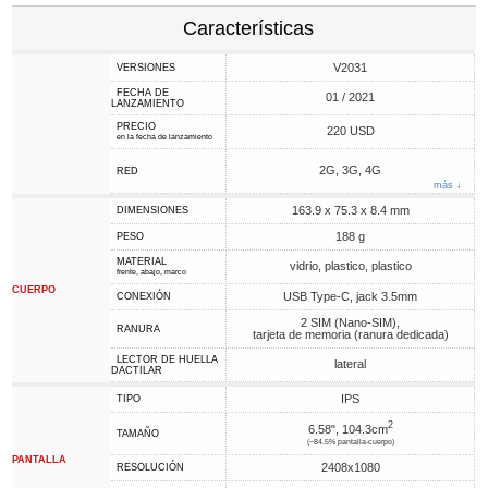
Características
V2031
VERSIONES
FECHA DE
01 / 2021
LANZAMIENTO
PRECIO
220 USD
en la fecha de lanzamiento
2G, 3G, 4G
RED
más ↓
163.9 x 75.3 x 8.4 mm
DIMENSIONES
188 g
PESO
MATERIAL
vidrio, plastico, plastico
frente, abajo, marco
CUERPO
USB Type-C, jack 3.5mm
CONEXIÓN
2 SIM (Nano-SIM),
RANURA
tarjeta de memoria (ranura dedicada)
LECTOR DE HUELLA
lateral
DACTILAR
IPS
TIPO
2
6.58", 104.3cm
TAMAÑO
(~84.5% pantalla-cuerpo)
PANTALLA
2408x1080
RESOLUCIÓN