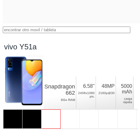
vivo Y51a
Snapdragon
6.58"
48MP
5000
mAh
662
2408x1080
2160p@30
pix.
carga
8Go RAM
rápida