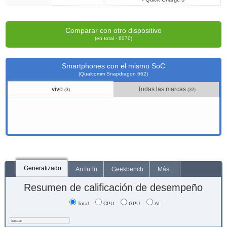
Comparar con otro dispositivo
(en total - 6070)
Smartphones con el mismo SoC
(Qualcomm Snapdragon 662)
vivo
Todas las marcas
(3)
(32)
Generalizado
AnTuTu
Geekbench
Más...
Resumen de calificación de desempeño
Total
CPU
GPU
AI