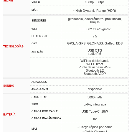
SELFIE
1080p - 30fps
VIDEO
MÁS
• High Dynamic Range (HDR)
giroscopio, acelerómetro, proximidad,
SENSORES
brújula
IEEE 802.11 a/b/g/n/ac
WI-FI
v 5
BLUETOOTH
GPS, A-GPS, GLONASS, Galileo, BDS
GPS
TECNOLOGÍAS
USB OTG
ADEMÁS
radio FM
WiFi de doble banda
Wi-Fi Direct
Punto de acceso Wi-Fi
Bluetooth LE
Bluetooth A2DP
1
ALTAVOCES
SONIDO
disponible
JACK 3,5MM
5000 mAh
CAPACIDAD
Li-Po, integrada
TIPO
USB Type-C, 18W
CARGA POR CABLE
BATERÍA
no
CARGA INALÁMBRICA
• Carga rápida por cable
MÁS
• Quick Charge 3