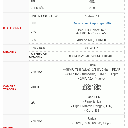
401
PPI
20:9
RELACIÓN
Android 11
SISTEMA OPERATIVO
Qualcomm Snapdragon 662
SOC
PLATAFORMA
4x2GHz Cortex-A73
CPU
4x1.8GHz Cortex-A53
Adreno 610, 950MHz
GPU
8/128 Go
RAM / ROM
MEMORIA
TARJETA DE
hasta 1024Go (ranura dedicada)
MEMORIA
Triple
• 48MP, f/1.8 (wide), 1/2.0", 0.8µm, PDAF
CÁMARA
• 8MP, f/2.2 (ultrawide), 1/4.0", 1.12µm
• 2MP, f/2.4 (macro)
1080p - 30fps
CÁMARA
VIDEO
2160p - 30fps
TRASERA
• Flash LED
• Panorámica
MÁS
• High Dynamic Range (HDR)
• Gyro-EIS
Única
CÁMARA
• 16MP, f/2.0, 1/3.06", 1.0µm