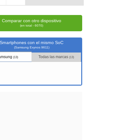
Comparar con otro dispositivo
(en total - 6070)
Smartphones con el mismo SoC
(Samsung Exynos 9611)
amsung
Todas las marcas
(13)
(13)