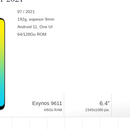
07 / 2021
192g, espesor 9mm
Android 11, One UI
64/128Go ROM
6.4"
Exynos 9611
4/6Go RAM
2340x1080 pix.