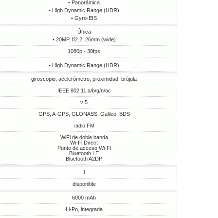
• Panorámica
• High Dynamic Range (HDR)
• Gyro-EIS
Única
• 20MP, f/2.2, 26mm (wide)
1080p - 30fps
• High Dynamic Range (HDR)
giroscopio, acelerómetro, proximidad, brújula
IEEE 802.11 a/b/g/n/ac
v 5
GPS, A-GPS, GLONASS, Galileo, BDS
radio FM
WiFi de doble banda
Wi-Fi Direct
Punto de acceso Wi-Fi
Bluetooth LE
Bluetooth A2DP
1
disponible
6000 mAh
Li-Po, integrada