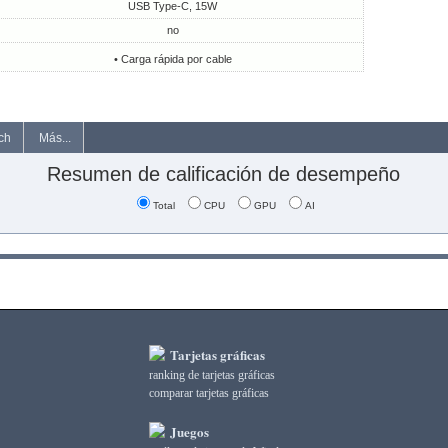
USB Type-C, 15W
no
• Carga rápida por cable
ch
Más...
Resumen de calificación de desempeño
Total
CPU
GPU
AI
Tarjetas gráficas
ranking de tarjetas gráficas
comparar tarjetas gráficas
Juegos