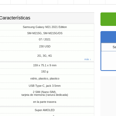
Características
Samsung Galaxy M21 2021 Edition
SM-M215G, SM-M215G/DS
07 / 2021
230 USD
S
2G, 3G, 4G
más ↓
159 x 75.1 x 9 mm
192 g
vidrio, plastico, plastico
USB Type-C, jack 3.5mm
2 SIM (Nano-SIM),
tarjeta de memoria (ranura dedicada)
en la parte trasera
Super AMOLED