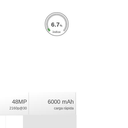
6.7
%
índice
48MP
6000 mAh
2160p@30
carga rápida