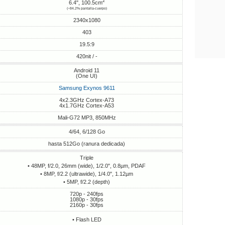
2
6.4", 100.5cm
(~84.2% pantalla-cuerpo)
2340x1080
403
19.5:9
420nit / -
Android 11
(One UI)
Samsung Exynos 9611
4x2.3GHz Cortex-A73
4x1.7GHz Cortex-A53
Mali-G72 MP3, 850MHz
4/64, 6/128 Go
hasta 512Go (ranura dedicada)
Triple
• 48MP, f/2.0, 26mm (wide), 1/2.0", 0.8µm, PDAF
• 8MP, f/2.2 (ultrawide), 1/4.0", 1.12µm
• 5MP, f/2.2 (depth)
720p - 240fps
1080p - 30fps
2160p - 30fps
• Flash LED