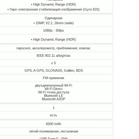
• High Dynamic Range (HDR)
• Гиро-электронная стабилизация изображения (Gyro-EIS)
Одинарная
• 20MP, f/2.2, 26mm (wide)
1080p - 30fps
• High Dynamic Range (HDR)
гироскоп, акселерометр, приближения, компас
IEEE 802.11 a/b/g/n/ac
v 5
GPS, A-GPS, GLONASS, Galileo, BDS
FM-приемник
двухдиапазонный Wi-Fi
Wi-Fi Direct
Wi-Fi точка доступа
Bluetooth LE
Bluetooth A2DP
1
есть
6000 mAh
литий-полимерная, несъемная
USB Type-C, 15W