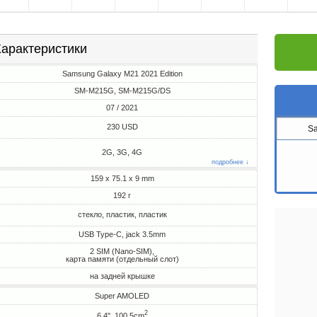
арактеристики
Samsung Galaxy M21 2021 Edition
SM-M215G, SM-M215G/DS
07 / 2021
230 USD
S
2G, 3G, 4G
подробнее ↓
159 x 75.1 x 9 mm
192 г
стекло, пластик, пластик
USB Type-C, jack 3.5mm
2 SIM (Nano-SIM),
карта памяти (отдельный слот)
на задней крышке
Super AMOLED
2
6.4", 100.5cm