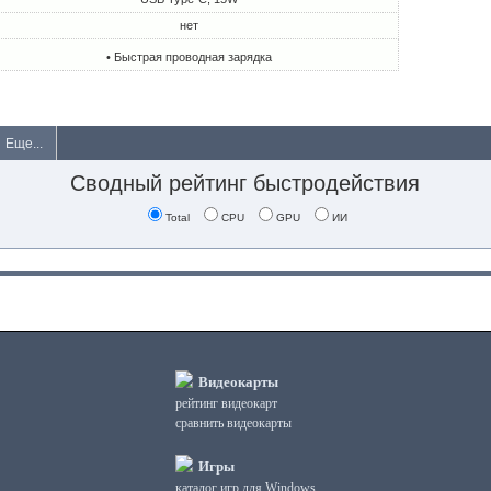
нет
• Быстрая проводная зарядка
Еще...
Сводный рейтинг быстродействия
Total
CPU
GPU
ИИ
Видеокарты
рейтинг видеокарт
сравнить видеокарты
Игры
каталог игр для Windows