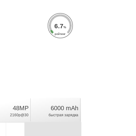
6.7
%
рейтинг
48MP
6000 mAh
2160p@30
быстрая зарядка