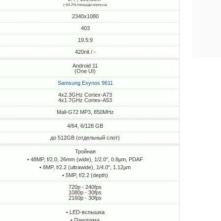
(~84.2% площади корпуса)
2340x1080
403
19.5:9
420nit / -
Android 11
(One UI)
Samsung Exynos 9611
4x2.3GHz Cortex-A73
4x1.7GHz Cortex-A53
Mali-G72 MP3, 850MHz
4/64, 6/128 GB
до 512GB (отдельный слот)
Тройная
• 48MP, f/2.0, 26mm (wide), 1/2.0", 0.8µm, PDAF
• 8MP, f/2.2 (ultrawide), 1/4.0", 1.12µm
• 5MP, f/2.2 (depth)
720p - 240fps
1080p - 30fps
2160p - 30fps
• LED-вспышка
• Панорама