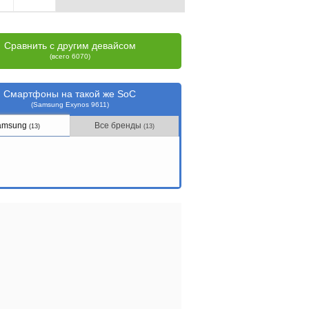
Сравнить с другим девайсом
(всего 6070)
Смартфоны на такой же SoC
(Samsung Exynos 9611)
amsung
Все бренды
(13)
(13)