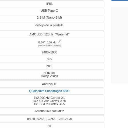
IP53
USB Type-C
2 SIM (Nano-SIM)
debajo de la pantalla
AMOLED, 120Hz, "Waterfall"
2
6.67", 107.4cm
(~87.6% pantalla-cuerpo)
2400x1080
395
20:9
HDR10+
Dolby Vision
Android 11
Qualcomm Snapdragon 888+
1x2.99GHz Cortex-X1
3x2.42GHz Cortex-A78
4x1.8GHz Cortex-A55
Adreno 660, 905MHz
8/128, 8/256, 12/256, 12/512 Go
no