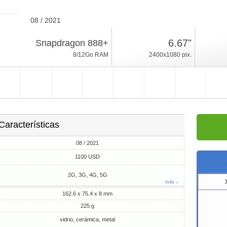
08 / 2021
225g, espesor 8mm
6.67"
Snapdragon 888+
Android 11
8/12Go RAM
2400x1080 pix.
128/256/512Go ROM
Características
08 / 2021
1100 USD
2G, 3G, 4G, 5G
más ↓
162.6 x 75.4 x 8 mm
225 g
vidrio, cerámica, metal