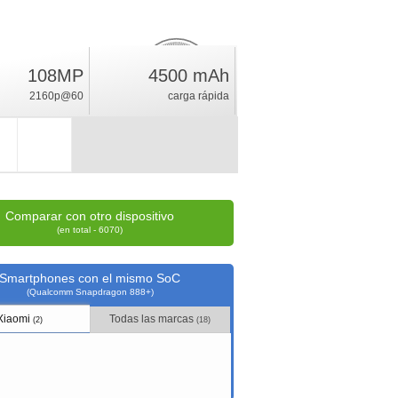
108MP
4500 mAh
32.4
%
2160p@60
carga rápida
índice
Comparar con otro dispositivo
(en total - 6070)
Smartphones con el mismo SoC
(Qualcomm Snapdragon 888+)
Xiaomi
Todas las marcas
(2)
(18)