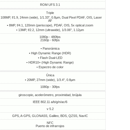
ROM UFS 3.1
Triple
 108MP, f/1.9, 24mm (wide), 1/1.33", 0.8µm, Dual Pixel PDAF, OIS, Laser
AF
• 8MP, f/4.1, 120mm (periscope), PDAF, OIS, 5x optical zoom
• 13MP, f/2.2, 12mm (ultrawide), 1/3.06", 1.12µm
1080p - 480fps
2160p - 60fps
• Panorámica
• High Dynamic Range (HDR)
• Flash Dual-LED
• HDR10+ (High Dynamic Range)
• Espectro de color
Única
• 20MP, 27mm (wide), 1/3.4", 0.8µm
1080p - 30fps
giroscopio, acelerómetro, proximidad, brújula
IEEE 802.11 a/b/g/n/ac/6
v 5.2
GPS, A-GPS, GLONASS, Galileo, BDS, QZSS, NavIC
NFC
Puerto de infrarrojos