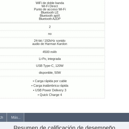
WiFi de doble banda
Wi-Fi Direct
Punto de acceso Wi-Fi
Bluetooth LE
Bluetooth aptX
Bluetooth A2DP
2
no
24-bit / 192kHz sonido
audio de Harman Kardon
4500 mAh
Li-Po, integrada
USB Type-C, 120W
disponible, 50W
• Carga rápida por cable
• Carga inalámbrica rápida
• USB Power Delivery 3
• Quick Charge 4
ch
Más...
Resumen de calificación de desempeño