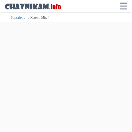
☰
→
Smartfony
→ Xiaomi Mix 4