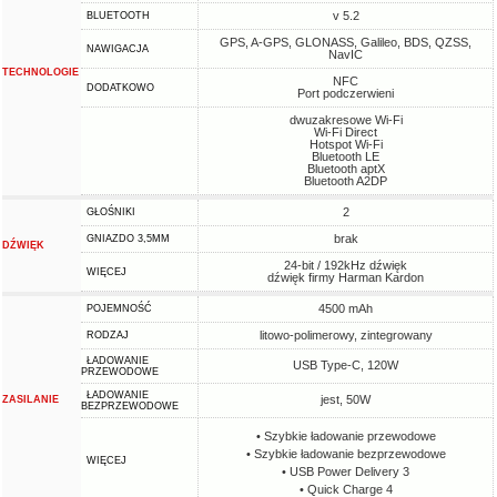
v 5.2
BLUETOOTH
GPS, A-GPS, GLONASS, Galileo, BDS, QZSS,
NAWIGACJA
NavIC
TECHNOLOGIE
NFC
DODATKOWO
Port podczerwieni
dwuzakresowe Wi-Fi
Wi-Fi Direct
Hotspot Wi-Fi
Bluetooth LE
Bluetooth aptX
Bluetooth A2DP
2
GŁOŚNIKI
brak
GNIAZDO 3,5MM
DŹWIĘK
24-bit / 192kHz dźwięk
WIĘCEJ
dźwięk firmy Harman Kardon
4500 mAh
POJEMNOŚĆ
litowo-polimerowy, zintegrowany
RODZAJ
ŁADOWANIE
USB Type-C, 120W
PRZEWODOWE
ŁADOWANIE
jest, 50W
ZASILANIE
BEZPRZEWODOWE
• Szybkie ładowanie przewodowe
• Szybkie ładowanie bezprzewodowe
WIĘCEJ
• USB Power Delivery 3
• Quick Charge 4