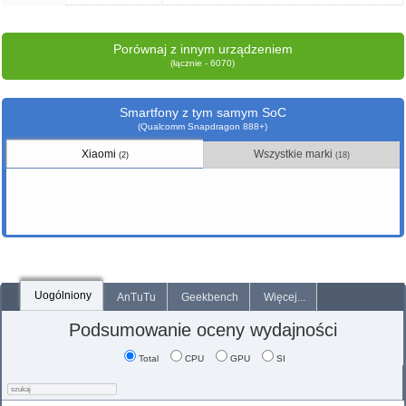
Porównaj z innym urządzeniem
(łącznie - 6070)
Smartfony z tym samym SoC
(Qualcomm Snapdragon 888+)
Xiaomi
Wszystkie marki
(2)
(18)
Uogólniony
AnTuTu
Geekbench
Więcej...
Podsumowanie oceny wydajności
Total
CPU
GPU
SI