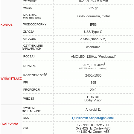
162.6 x 75.4 x 8 mm
WYMIARY
225 gr
WAGA
MATERIAŁ
szkło, ceramika, metal
front, spód, ramka
IP53
WODOODPORNY
KORPUS
USB Type-C
ZŁĄCZA
2 SIM (Nano-SIM)
GNIAZDO
CZYTNIK LINII
w ekranie
PAPILARNYCH
AMOLED, 120Hz, "Wodospad"
RODZAJ
2
6.67", 107.4cm
ROZMIAR
(~87.6% ekranu do obudowy)
2400x1080
ROZDZIELCZOŚĆ
WYŚWIETLACZ
395
PPI
20:9
PROPORCJI
HDR10+
WIĘCEJ
Dolby Vision
SYSTEM
Android 11
OPERACYJNY
Qualcomm Snapdragon 888+
SOC
PLATFORMA
1x2.99GHz Cortex-X1
3x2.42GHz Cortex-A78
CPU
4x1.8GHz Cortex-A55