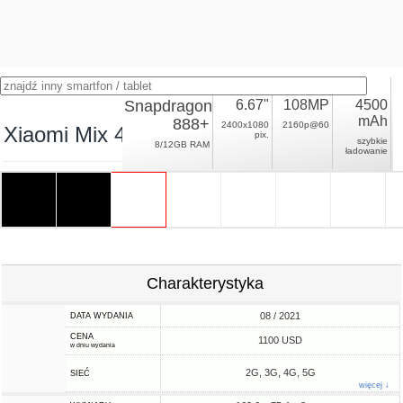
Snapdragon
6.67"
108MP
4500
mAh
888+
2400x1080
2160p@60
Xiaomi Mix 4
pix.
szybkie
8/12GB RAM
ładowanie
Charakterystyka
08 / 2021
DATA WYDANIA
CENA
1100 USD
w dniu wydania
2G, 3G, 4G, 5G
SIEĆ
więcej ↓