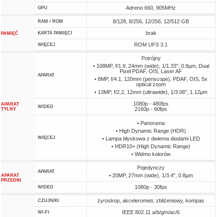
Adreno 660, 905MHz
GPU
8/128, 8/256, 12/256, 12/512 GB
RAM / ROM
brak
KARTA PAMIĘCI
PAMIĘĆ
ROM UFS 3.1
WIĘCEJ
Potrójny
• 108MP, f/1.9, 24mm (wide), 1/1.33", 0.8µm, Dual
Pixel PDAF, OIS, Laser AF
APARAT
• 8MP, f/4.1, 120mm (periscope), PDAF, OIS, 5x
optical zoom
• 13MP, f/2.2, 12mm (ultrawide), 1/3.06", 1.12µm
1080p - 480fps
APARAT
WIDEO
2160p - 60fps
TYLNY
• Panorama
• High Dynamic Range (HDR)
WIĘCEJ
• Lampa błyskowa z dwiema diodami LED
• HDR10+ (High Dynamic Range)
• Widmo kolorów
Pojedynczy
APARAT
• 20MP, 27mm (wide), 1/3.4", 0.8µm
APARAT
PRZEDNI
1080p - 30fps
WIDEO
żyroskop, akcelerometr, zbliżeniowy, kompas
CZUJNIKI
IEEE 802.11 a/b/g/n/ac/6
WI-FI