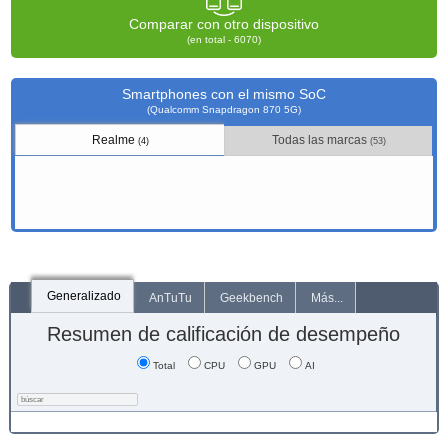
Comparar con otro dispositivo
(en total - 6070)
Smartphones con el mismo SoC
(Qualcomm Snapdragon 870 5G)
Realme
Todas las marcas
(4)
(53)
Generalizado
AnTuTu
Geekbench
Más...
Resumen de calificación de desempeño
Total
CPU
GPU
AI