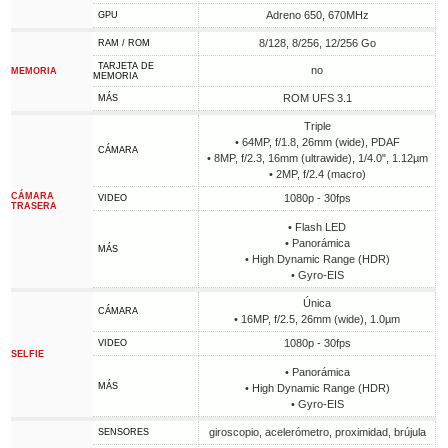
Adreno 650, 670MHz
GPU
8/128, 8/256, 12/256 Go
RAM / ROM
TARJETA DE
no
MEMORIA
MEMORIA
ROM UFS 3.1
MÁS
Triple
• 64MP, f/1.8, 26mm (wide), PDAF
CÁMARA
• 8MP, f/2.3, 16mm (ultrawide), 1/4.0", 1.12µm
• 2MP, f/2.4 (macro)
CÁMARA
1080p - 30fps
VIDEO
TRASERA
• Flash LED
• Panorámica
MÁS
• High Dynamic Range (HDR)
• Gyro-EIS
Única
CÁMARA
• 16MP, f/2.5, 26mm (wide), 1.0µm
1080p - 30fps
VIDEO
SELFIE
• Panorámica
MÁS
• High Dynamic Range (HDR)
• Gyro-EIS
giroscopio, acelerómetro, proximidad, brújula
SENSORES