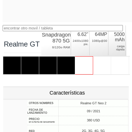
Snapdragon
6.62"
64MP
5000
mAh
870 5G
2400x1080
1080p@30
Realme GT Neo2
pix.
carga
8/12Go RAM
rápida
Características
Realme GT Neo 2
OTROS NOMBRES
FECHA DE
09 / 2021
LANZAMIENTO
PRECIO
380 USD
en la fecha de lanzamiento
2G, 3G, 4G, 5G
RED