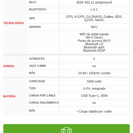
IEEE 802.11 a/b/g/n/ac/6
WI-FI
v 5.1
BLUETOOTH
GPS, A-GPS, GLONASS, Galileo, BDS,
GPS
QZSS, NavIC
TECNOLOGÍAS
NFC
ADEMÁS
WiFi de doble banda
Wi-Fi Direct
Punto de acceso Wi-Fi
Bluetooth LE
Bluetooth aptX
Bluetooth A2DP
2
ALTAVOCES
no
JACK 3,5MM
SONIDO
24-bit / 192kHz sonido
MÁS
5000 mAh
CAPACIDAD
Li-Po, integrada
TIPO
USB Type-C, 65W
CARGA POR CABLE
BATERÍA
no
CARGA INALÁMBRICA
MÁS
• Carga rápida por cable