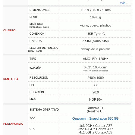
más ↓
162.9 x 75.8 x 9 mm
DIMENSIONES
199.8 g
PESO
MATERIAL
vidrio, cuero, plastico
frente, abajo, marco
CUERPO
USB Type-C
CONEXIÓN
2 SIM (Nano-SIM)
RANURA
LECTOR DE HUELLA
debajo de la pantalla
DACTILAR
AMOLED, 120Hz
TIPO
2
6.62", 105.8cm
TAMAÑO
(~85.7% pantalla-cuerpo)
2400x1080
RESOLUCIÓN
PANTALLA
398
PPI
20:9
RELACIÓN
HDR10+
MÁS
Android 11
SISTEMA OPERATIVO
(Realme UI)
Qualcomm Snapdragon 870 5G
SOC
PLATAFORMA
1x3.2GHz Cortex-A77
3x2.42GHz Cortex-A77
CPU
4x1.8GHz Cortex-A55