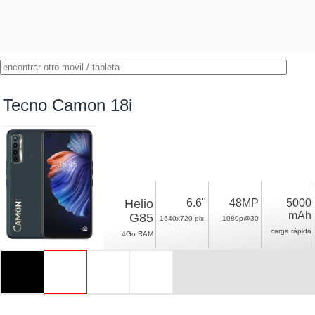
Tecno Camon 18i
Helio
6.6"
48MP
5000
mAh
G85
1640x720 pix.
1080p@30
carga rápida
4Go RAM