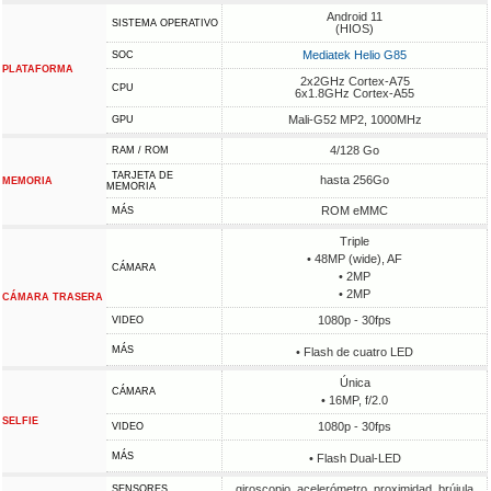
Android 11
SISTEMA OPERATIVO
(HIOS)
Mediatek Helio G85
SOC
PLATAFORMA
2x2GHz Cortex-A75
CPU
6x1.8GHz Cortex-A55
Mali-G52 MP2, 1000MHz
GPU
4/128 Go
RAM / ROM
TARJETA DE
hasta 256Go
MEMORIA
MEMORIA
ROM eMMC
MÁS
Triple
• 48MP (wide), AF
CÁMARA
• 2MP
• 2MP
CÁMARA TRASERA
1080p - 30fps
VIDEO
MÁS
• Flash de cuatro LED
Única
CÁMARA
• 16MP, f/2.0
SELFIE
1080p - 30fps
VIDEO
MÁS
• Flash Dual-LED
giroscopio, acelerómetro, proximidad, brújula
SENSORES