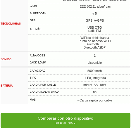
IEEE 802.11 a/b/g/n/ac
WI-FI
v 5
BLUETOOTH
GPS, A-GPS
GPS
TECNOLOGÍAS
USB OTG
ADEMÁS
radio FM
WiFi de doble banda
Punto de acceso Wi-Fi
Bluetooth LE
Bluetooth A2DP
1
ALTAVOCES
SONIDO
disponible
JACK 3,5MM
5000 mAh
CAPACIDAD
Li-Po, integrada
TIPO
microUSB, 18W
CARGA POR CABLE
BATERÍA
no
CARGA INALÁMBRICA
MÁS
• Carga rápida por cable
Comparar con otro dispositivo
(en total - 6070)