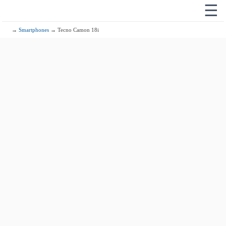
☰
→
Smartphones
→ Tecno Camon 18i