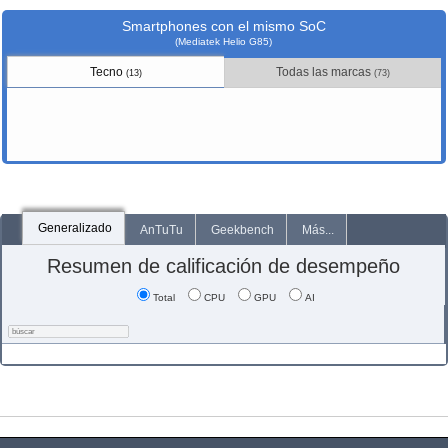
Smartphones con el mismo SoC
(Mediatek Helio G85)
Tecno
Todas las marcas
(13)
(73)
Generalizado
AnTuTu
Geekbench
Más...
Resumen de calificación de desempeño
Total
CPU
GPU
AI