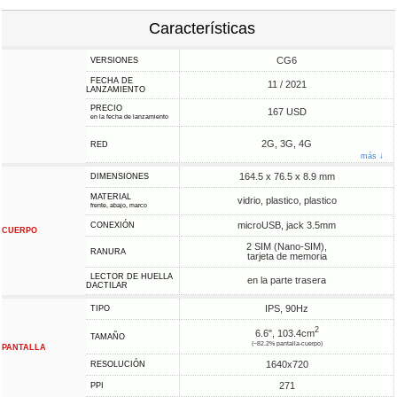
Características
CG6
VERSIONES
FECHA DE
11 / 2021
LANZAMIENTO
PRECIO
167 USD
en la fecha de lanzamiento
2G, 3G, 4G
RED
más ↓
164.5 x 76.5 x 8.9 mm
DIMENSIONES
MATERIAL
vidrio, plastico, plastico
frente, abajo, marco
microUSB, jack 3.5mm
CONEXIÓN
CUERPO
2 SIM (Nano-SIM),
RANURA
tarjeta de memoria
LECTOR DE HUELLA
en la parte trasera
DACTILAR
IPS, 90Hz
TIPO
2
6.6", 103.4cm
TAMAÑO
(~82.2% pantalla-cuerpo)
PANTALLA
1640x720
RESOLUCIÓN
271
PPI