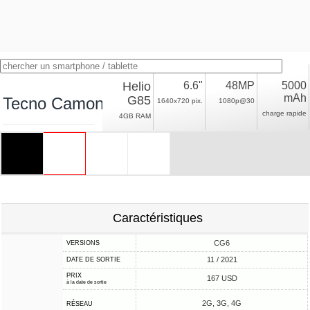
Helio
6.6"
48MP
5000
mAh
G85
Tecno Camon 18i
1640x720 pix.
1080p@30
charge rapide
4GB RAM
Caractéristiques
CG6
VERSIONS
11 / 2021
DATE DE SORTIE
PRIX
167 USD
à la date de sortie
2G, 3G, 4G
RÉSEAU