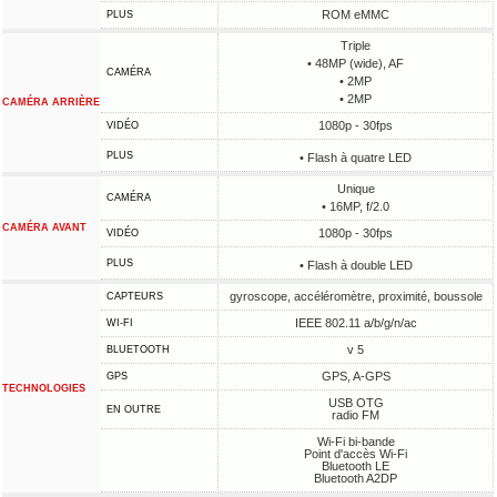
ROM eMMC
PLUS
Triple
• 48MP (wide), AF
CAMÉRA
• 2MP
• 2MP
CAMÉRA ARRIÈRE
1080p - 30fps
VIDÉO
PLUS
• Flash à quatre LED
Unique
CAMÉRA
• 16MP, f/2.0
CAMÉRA AVANT
1080p - 30fps
VIDÉO
PLUS
• Flash à double LED
gyroscope, accéléromètre, proximité, boussole
CAPTEURS
IEEE 802.11 a/b/g/n/ac
WI-FI
v 5
BLUETOOTH
GPS, A-GPS
GPS
TECHNOLOGIES
USB OTG
EN OUTRE
radio FM
Wi-Fi bi-bande
Point d'accès Wi-Fi
Bluetooth LE
Bluetooth A2DP