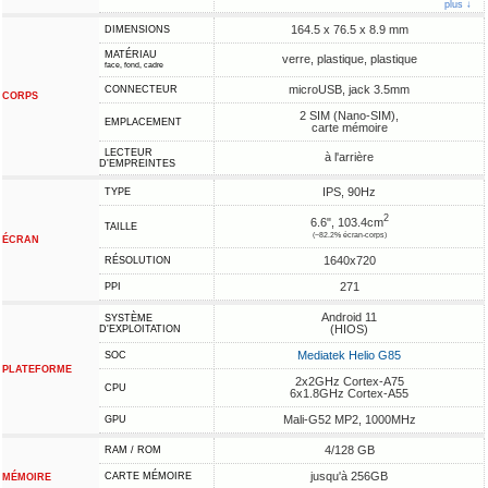
plus ↓
164.5 x 76.5 x 8.9 mm
DIMENSIONS
MATÉRIAU
verre, plastique, plastique
face, fond, cadre
microUSB, jack 3.5mm
CONNECTEUR
CORPS
2 SIM (Nano-SIM),
EMPLACEMENT
carte mémoire
LECTEUR
à l'arrière
D'EMPREINTES
IPS, 90Hz
TYPE
2
6.6", 103.4cm
TAILLE
(~82.2% écran-corps)
ÉCRAN
1640x720
RÉSOLUTION
271
PPI
Android 11
SYSTÈME
(HIOS)
D'EXPLOITATION
Mediatek Helio G85
SOC
PLATEFORME
2x2GHz Cortex-A75
CPU
6x1.8GHz Cortex-A55
Mali-G52 MP2, 1000MHz
GPU
4/128 GB
RAM / ROM
jusqu'à 256GB
CARTE MÉMOIRE
MÉMOIRE