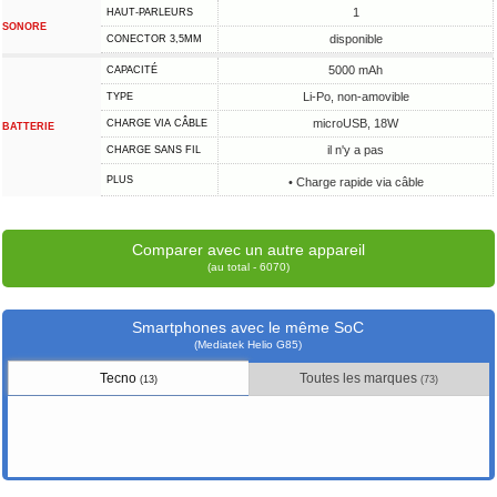
1
HAUT-PARLEURS
SONORE
disponible
CONECTOR 3,5MM
5000 mAh
CAPACITÉ
Li-Po, non-amovible
TYPE
microUSB, 18W
CHARGE VIA CÂBLE
BATTERIE
il n'y a pas
CHARGE SANS FIL
PLUS
• Charge rapide via câble
Comparer avec un autre appareil
(au total - 6070)
Smartphones avec le même SoC
(Mediatek Helio G85)
Tecno
Toutes les marques
(13)
(73)