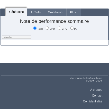
Généralisé
AnTuTu
Geekbench
Plus...
Note de performance sommaire
Total
CPU
GPU
IA
chaynikam.hello@gmail.com
© 2009 - 2026
À propos
Contact
Confidentialité