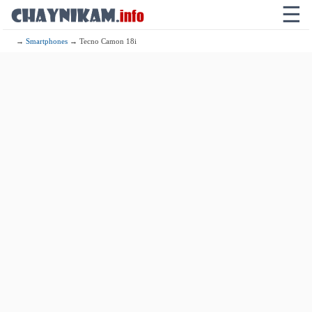
☰
→
Smartphones
→ Tecno Camon 18i