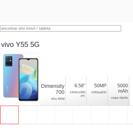
vivo Y55 5G
Dimensity
6.58"
50MP
5000
mAh
700
2408x1080
1080p@30
pix.
carga rápida
4Go RAM