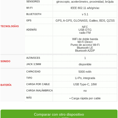
giroscopio, acelerómetro, proximidad, brújula
SENSORES
IEEE 802.11 a/b/g/n/ac
WI-FI
v 5.1
BLUETOOTH
GPS, A-GPS, GLONASS, Galileo, BDS, QZSS
GPS
TECNOLOGÍAS
NFC
USB OTG
ADEMÁS
radio FM
WiFi de doble banda
Wi-Fi Direct
Punto de acceso Wi-Fi
Bluetooth LE
Bluetooth A2DP
1
ALTAVOCES
SONIDO
disponible
JACK 3,5MM
5000 mAh
CAPACIDAD
Li-Po, integrada
TIPO
USB Type-C, 18W
CARGA POR CABLE
BATERÍA
no
CARGA INALÁMBRICA
MÁS
• Carga rápida por cable
Comparar con otro dispositivo