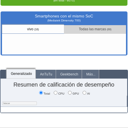
(en total - 6070)
Smartphones con el mismo SoC
(Mediatek Dimensity 700)
vivo
Todas las marcas
(16)
(69)
Generalizado
AnTuTu
Geekbench
Más...
Resumen de calificación de desempeño
Total
CPU
GPU
AI