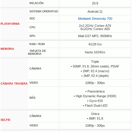
20:9
RELACIÓN
Android 11
SISTEMA OPERATIVO
Mediatek Dimensity 700
SOC
PLATAFORMA
2x2.2GHz Cortex-A76
CPU
6x2GHz Cortex-A55
Mali-G57 MP2, 950MHz
GPU
4/128 Go
RAM / ROM
MEMORIA
TARJETA DE
hasta 1024Go
MEMORIA
Triple
• 50MP, f/1.8, 26mm (wide), PDAF
CÁMARA
• 2MP, f/2.4 (macro)
• 2MP, f/2.4 (depth)
1080p - 30fps
VIDEO
CÁMARA TRASERA
• Panorámica
• High Dynamic Range (HDR)
MÁS
• Gyro-EIS
• Flash Dual-LED
Única
CÁMARA
• 8MP, f/1.8
SELFIE
1080p - 30fps
VIDEO