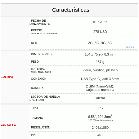
Características
FECHA DE
01 / 2022
LANZAMIENTO
PRECIO
278 USD
en la fecha de lanzamiento
2G, 3G, 4G, 5G
RED
más ↓
164 x 75.9 x 8.3 mm
DIMENSIONES
187 g
PESO
MATERIAL
vidrio, plastico, plastico
frente, abajo, marco
CUERPO
USB Type-C, jack 3.5mm
CONEXIÓN
2 SIM (Nano-SIM),
RANURA
tarjeta de memoria
LECTOR DE HUELLA
lateral
DACTILAR
IPS
TIPO
2
6.58", 104.3cm
TAMAÑO
(~83.8% pantalla-cuerpo)
PANTALLA
2408x1080
RESOLUCIÓN
401
PPI