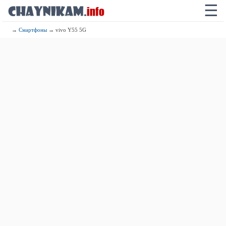
☰
→
Смартфоны
→ vivo Y55 5G