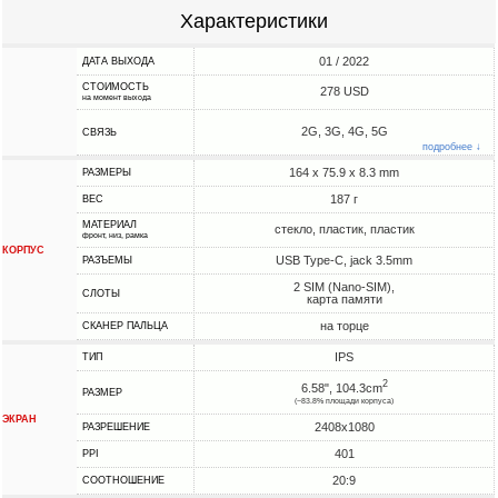
Характеристики
01 / 2022
ДАТА ВЫХОДА
СТОИМОСТЬ
278 USD
на момент выхода
2G, 3G, 4G, 5G
СВЯЗЬ
подробнее ↓
164 x 75.9 x 8.3 mm
РАЗМЕРЫ
187 г
ВЕС
МАТЕРИАЛ
стекло, пластик, пластик
фронт, низ, рамка
КОРПУС
USB Type-C, jack 3.5mm
РАЗЪЕМЫ
2 SIM (Nano-SIM),
СЛОТЫ
карта памяти
на торце
СКАНЕР ПАЛЬЦА
IPS
ТИП
2
6.58", 104.3cm
РАЗМЕР
(~83.8% площади корпуса)
ЭКРАН
2408x1080
РАЗРЕШЕНИЕ
401
PPI
20:9
СООТНОШЕНИЕ