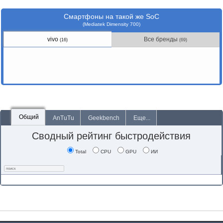
Смартфоны на такой же SoC
(Mediatek Dimensity 700)
vivo
Все бренды
(16)
(69)
Общий
AnTuTu
Geekbench
Еще...
Сводный рейтинг быстродействия
Total
CPU
GPU
ИИ