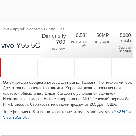
Dimensity
6.58"
50MP
5000
mAh
700
2408x1080
1080p@30
vivo Y55 5G
pix.
быстрая
4GB RAM
зарядка
5G-смартфон среднего класса для рынка Тайваня. Не плохой чипсет.
Достаточное количество памяти. Хороший экран с повышенной
частотой обновления. Емкая батарея с ускоренной зарядкой.
Нормальные камеры. Есть сканер пальца, NFC, "свежие" версии Wi-
Fi и Bluetooth. Стоимость на старте продаж от 285 дол. США.
Телефон очень близок по характеристикам к моделям
Vivo Y52 5G
и
Vivo Y55s 5G
.