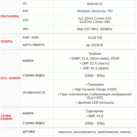
Android 11
ОС
Mediatek Dimensity 700
SOC
ПЛАТФОРМА
2x2.2GHz Cortex-A76
CPU
6x2GHz Cortex-A55
Mali-G57 MP2, 950MHz
GPU
4/128 GB
RAM / ROM
ПАМЯТЬ
до 1024GB
КАРТА ПАМЯТИ
Тройная
• 50MP, f/1.8, 26mm (wide), PDAF
КАМЕРА
• 2MP, f/2.4 (macro)
• 2MP, f/2.4 (depth)
1080p - 30fps
СЪЕМКА ВИДЕО
ОСН. КАМЕРА
• Панорама
• High Dynamic Range (HDR)
ОСОБЕННОСТИ
• Гиро-электронная стабилизация изображения
(Gyro-EIS)
• Двойная LED-вспышка
Одинарная
КАМЕРА
• 8MP, f/1.8
СЕЛФИ
КАМЕРА
1080p - 30fps
СЪЕМКА ВИДЕО
гироскоп, акселерометр, приближения, компас
ДАТЧИКИ