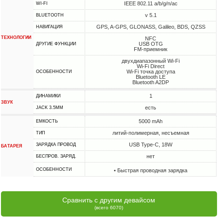
IEEE 802.11 a/b/g/n/ac
WI-FI
v 5.1
BLUETOOTH
GPS, A-GPS, GLONASS, Galileo, BDS, QZSS
НАВИГАЦИЯ
ТЕХНОЛОГИИ
NFC
USB OTG
ДРУГИЕ ФУНКЦИИ
FM-приемник
двухдиапазонный Wi-Fi
Wi-Fi Direct
Wi-Fi точка доступа
ОСОБЕННОСТИ
Bluetooth LE
Bluetooth A2DP
1
ДИНАМИКИ
ЗВУК
есть
JACK 3.5MM
5000 mAh
ЕМКОСТЬ
литий-полимерная, несъемная
ТИП
USB Type-C, 18W
ЗАРЯДКА ПРОВОД
БАТАРЕЯ
нет
БЕСПРОВ. ЗАРЯД.
ОСОБЕННОСТИ
• Быстрая проводная зарядка
Сравнить с другим девайсом
(всего 6070)