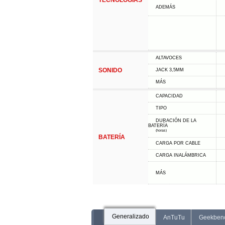
TECNOLOGÍAS
ADEMÁS
ALTAVOCES
SONIDO
JACK 3,5MM
MÁS
CAPACIDAD
TIPO
DURACIÓN DE LA
BATERÍA
(horas)
BATERÍA
CARGA POR CABLE
CARGA INALÁMBRICA
MÁS
Generalizado
AnTuTu
Geekben