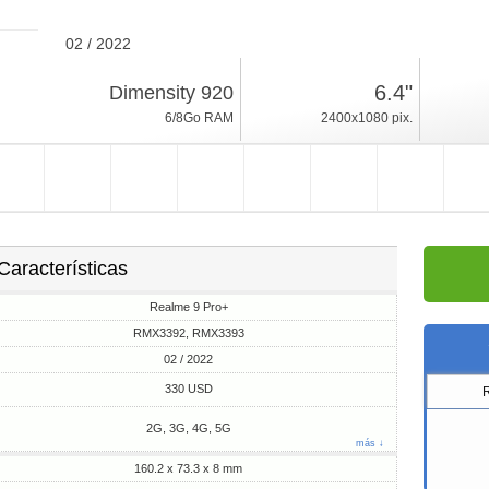
02 / 2022
182g, espesor 8mm
6.4"
Dimensity 920
Android 12, Realme UI
6/8Go RAM
2400x1080 pix.
128/256Go ROM
Características
Realme 9 Pro+
RMX3392, RMX3393
02 / 2022
330 USD
2G, 3G, 4G, 5G
más ↓
160.2 x 73.3 x 8 mm