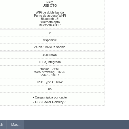
NFC
USB OTG
WiFi de doble banda
Punto de acceso Wi-Fi
Bluetooth LE
Bluetooth aptX
Bluetooth A2DP
2
disponible
24-bit / 192kHz sonido
4500 mAh
Li-Po, integrada
Hablar - 27:51
Web-browsing - 16:26
Video - 18:07
USB Type-C, 60W
no
• Carga rápida por cable
• USB Power Delivery 3
ch
Más...