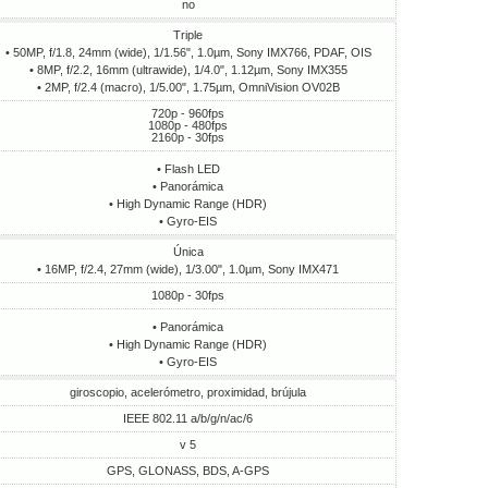
no
Triple
• 50MP, f/1.8, 24mm (wide), 1/1.56", 1.0µm, Sony IMX766, PDAF, OIS
• 8MP, f/2.2, 16mm (ultrawide), 1/4.0", 1.12µm, Sony IMX355
• 2MP, f/2.4 (macro), 1/5.00", 1.75µm, OmniVision OV02B
720p - 960fps
1080p - 480fps
2160p - 30fps
• Flash LED
• Panorámica
• High Dynamic Range (HDR)
• Gyro-EIS
Única
• 16MP, f/2.4, 27mm (wide), 1/3.00", 1.0µm, Sony IMX471
1080p - 30fps
• Panorámica
• High Dynamic Range (HDR)
• Gyro-EIS
giroscopio, acelerómetro, proximidad, brújula
IEEE 802.11 a/b/g/n/ac/6
v 5
GPS, GLONASS, BDS, A-GPS