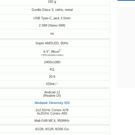
182 g
Gorilla Glass 5, vidrio, metal
USB Type-C, jack 3.5mm
2 SIM (Nano-SIM)
no
Super AMOLED, 90Hz
2
6.4", 98cm
(~84% pantalla-cuerpo)
2400x1080
411
20:9
433nit / -
Android 12
(Realme UI)
Mediatek Dimensity 920
2x2.5GHz Cortex-A78
6x2GHz Cortex-A55
Mali-G68 MC4, 950MHz
6/128, 8/128, 8/256 Go