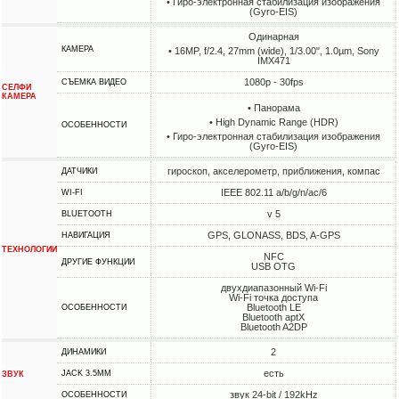
• Гиро-электронная стабилизация изображения
(Gyro-EIS)
Одинарная
КАМЕРА
• 16MP, f/2.4, 27mm (wide), 1/3.00", 1.0µm, Sony
IMX471
1080p - 30fps
СЪЕМКА ВИДЕО
СЕЛФИ
КАМЕРА
• Панорама
• High Dynamic Range (HDR)
ОСОБЕННОСТИ
• Гиро-электронная стабилизация изображения
(Gyro-EIS)
гироскоп, акселерометр, приближения, компас
ДАТЧИКИ
IEEE 802.11 a/b/g/n/ac/6
WI-FI
v 5
BLUETOOTH
GPS, GLONASS, BDS, A-GPS
НАВИГАЦИЯ
ТЕХНОЛОГИИ
NFC
ДРУГИЕ ФУНКЦИИ
USB OTG
двухдиапазонный Wi-Fi
Wi-Fi точка доступа
Bluetooth LE
ОСОБЕННОСТИ
Bluetooth aptX
Bluetooth A2DP
2
ДИНАМИКИ
есть
JACK 3.5MM
ЗВУК
звук 24-bit / 192kHz
ОСОБЕННОСТИ