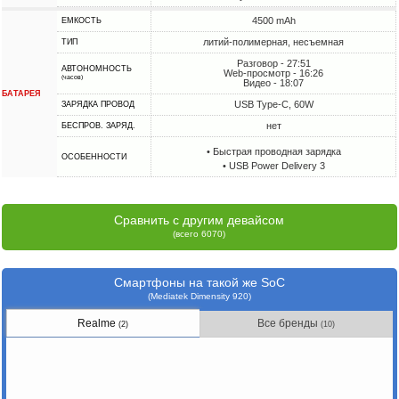
4500 mAh
ЕМКОСТЬ
литий-полимерная, несъемная
ТИП
Разговор - 27:51
АВТОНОМНОСТЬ
Web-просмотр - 16:26
(часов)
Видео - 18:07
БАТАРЕЯ
USB Type-C, 60W
ЗАРЯДКА ПРОВОД
нет
БЕСПРОВ. ЗАРЯД.
• Быстрая проводная зарядка
ОСОБЕННОСТИ
• USB Power Delivery 3
Сравнить с другим девайсом
(всего 6070)
Смартфоны на такой же SoC
(Mediatek Dimensity 920)
Realme
Все бренды
(2)
(10)