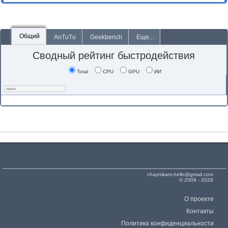
Общий
AnTuTu
Geekbench
Еще...
Сводный рейтинг быстродействия
Total
CPU
GPU
ИИ
chaynikam.hello@gmail.com
© 2009 - 2026
О проекте
Контакты
Политика конфиденциальности