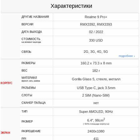
Характеристики
Realme 9 Pro+
ДРУГИЕ НАЗВАНИЯ
RMX3392, RMX3393
ВЕРСИИ
02 / 2022
ДАТА ВЫХОДА
СТОИМОСТЬ
330 USD
на момент выхода
2G, 3G, 4G, 5G
СВЯЗЬ
подробнее ↓
160.2 x 73.3 x 8 mm
РАЗМЕРЫ
182 г
ВЕС
МАТЕРИАЛ
Gorilla Glass 5, стекло, металл
фронт, низ, рамка
КОРПУС
USB Type-C, jack 3.5mm
РАЗЪЕМЫ
2 SIM (Nano-SIM)
СЛОТЫ
нет
СКАНЕР ПАЛЬЦА
Super AMOLED, 90Hz
ТИП
2
6.4", 98cm
РАЗМЕР
(~84% площади корпуса)
2400x1080
РАЗРЕШЕНИЕ
ЭКРАН
411
PPI