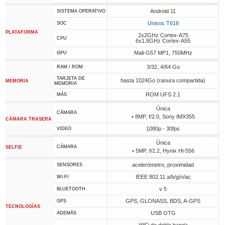
Android 11
SISTEMA OPERATIVO
Unisoc T616
SOC
PLATAFORMA
2x2GHz Cortex-A75
CPU
6x1.8GHz Cortex-A55
Mali-G57 MP1, 750MHz
GPU
3/32, 4/64 Go
RAM / ROM
TARJETA DE
hasta 1024Go (ranura compartida)
MEMORIA
MEMORIA
ROM UFS 2.1
MÁS
Única
CÁMARA
• 8MP, f/2.0, Sony IMX355
CÁMARA TRASERA
1080p - 30fps
VIDEO
Única
CÁMARA
SELFIE
• 5MP, f/2.2, Hynix Hi-556
acelerómetro, proximidad
SENSORES
IEEE 802.11 a/b/g/n/ac
WI-FI
v 5
BLUETOOTH
GPS, GLONASS, BDS, A-GPS
GPS
TECNOLOGÍAS
USB OTG
ADEMÁS