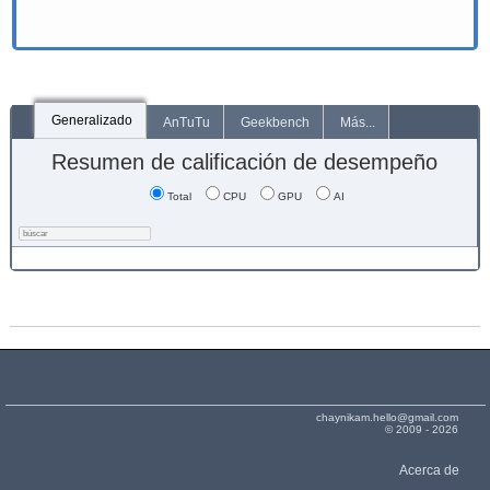
Generalizado
AnTuTu
Geekbench
Más...
Resumen de calificación de desempeño
Total
CPU
GPU
AI
chaynikam.hello@gmail.com
© 2009 - 2026
Acerca de