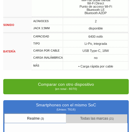
WiFi de doble banda
Wi-Fi Direct
Punto de acceso Wi-Fi
Bluetooth LE
Bluetooth A2DP
2
ALTAVOCES
SONIDO
disponible
JACK 3,5MM
6400 mAh
CAPACIDAD
Li-Po, integrada
TIPO
USB Type-C, 18W
CARGA POR CABLE
BATERÍA
no
CARGA INALÁMBRICA
MÁS
• Carga rápida por cable
Comparar con otro dispositivo
(en total - 6070)
Smartphones con el mismo SoC
(Unisoc T616)
Realme
Todas las marcas
(3)
(21)