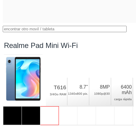
Realme Pad Mini Wi-Fi
T616
8.7"
8MP
6400
mAh
1340x800 pix.
1080p@30
3/4Go RAM
carga rápida