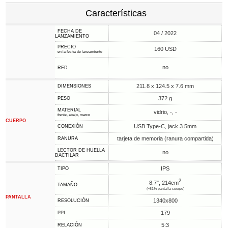
Características
FECHA DE
04 / 2022
LANZAMIENTO
PRECIO
160 USD
en la fecha de lanzamiento
no
RED
211.8 x 124.5 x 7.6 mm
DIMENSIONES
372 g
PESO
MATERIAL
vidrio, -, -
frente, abajo, marco
CUERPO
USB Type-C, jack 3.5mm
CONEXIÓN
tarjeta de memoria (ranura compartida)
RANURA
LECTOR DE HUELLA
no
DACTILAR
IPS
TIPO
2
8.7", 214cm
TAMAÑO
(~81% pantalla-cuerpo)
PANTALLA
1340x800
RESOLUCIÓN
179
PPI
5:3
RELACIÓN