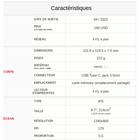
Caractéristiques
04 / 2022
DATE DE SORTIE
PRIX
160 USD
à la date de sortie
il n'y a pas
RÉSEAU
211.8 x 124.5 x 7.6 mm
DIMENSIONS
372 g
POIDS
MATÉRIAU
verre, -, -
face, fond, cadre
CORPS
USB Type-C, jack 3.5mm
CONNECTEUR
carte mémoire (emplacement partagé)
EMPLACEMENT
LECTEUR
il n'y a pas
D'EMPREINTES
IPS
TYPE
2
8.7", 214cm
TAILLE
(~81% écran-corps)
ÉCRAN
1340x800
RÉSOLUTION
179
PPI
5:3
PROPORTION