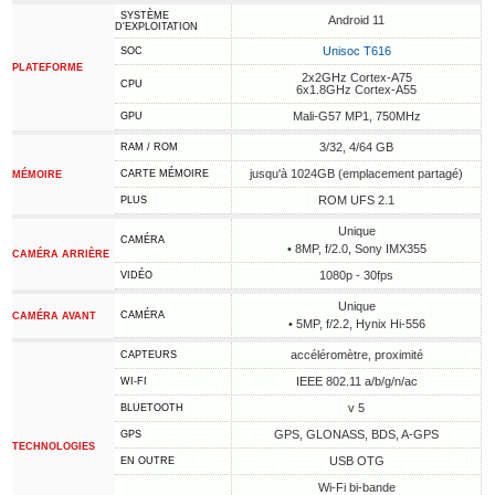
SYSTÈME
Android 11
D'EXPLOITATION
Unisoc T616
SOC
PLATEFORME
2x2GHz Cortex-A75
CPU
6x1.8GHz Cortex-A55
Mali-G57 MP1, 750MHz
GPU
3/32, 4/64 GB
RAM / ROM
jusqu'à 1024GB (emplacement partagé)
CARTE MÉMOIRE
MÉMOIRE
ROM UFS 2.1
PLUS
Unique
CAMÉRA
• 8MP, f/2.0, Sony IMX355
CAMÉRA ARRIÈRE
1080p - 30fps
VIDÉO
Unique
CAMÉRA
CAMÉRA AVANT
• 5MP, f/2.2, Hynix Hi-556
accéléromètre, proximité
CAPTEURS
IEEE 802.11 a/b/g/n/ac
WI-FI
v 5
BLUETOOTH
GPS, GLONASS, BDS, A-GPS
GPS
TECHNOLOGIES
USB OTG
EN OUTRE
Wi-Fi bi-bande