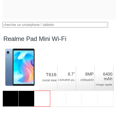
Realme Pad Mini Wi-Fi
T616
8.7"
8MP
6400
mAh
1340x800 pix.
1080p@30
3/4GB RAM
charge rapide