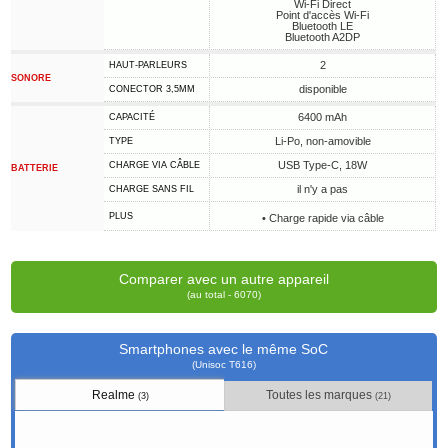
Wi-Fi Direct
Point d'accès Wi-Fi
Bluetooth LE
Bluetooth A2DP
2
HAUT-PARLEURS
SONORE
disponible
CONECTOR 3,5MM
6400 mAh
CAPACITÉ
Li-Po, non-amovible
TYPE
USB Type-C, 18W
CHARGE VIA CÂBLE
BATTERIE
il n'y a pas
CHARGE SANS FIL
PLUS
• Charge rapide via câble
Comparer avec un autre appareil
(au total - 6070)
Smartphones avec le même SoC
(Unisoc T616)
Realme
Toutes les marques
(3)
(21)