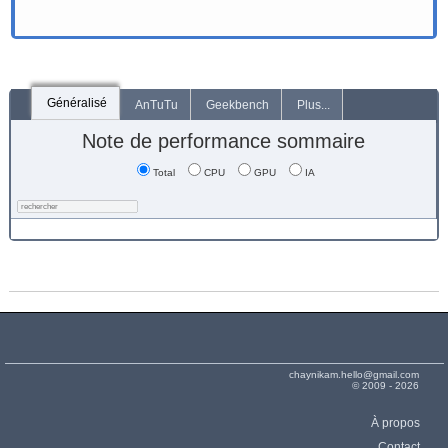
Généralisé
AnTuTu
Geekbench
Plus...
Note de performance sommaire
Total
CPU
GPU
IA
chaynikam.hello@gmail.com
© 2009 - 2026
À propos
Contact