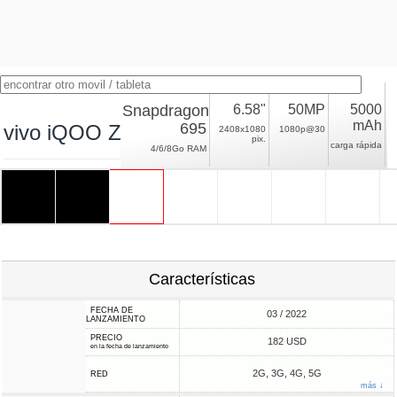
Snapdragon
6.58"
50MP
5000
mAh
695
vivo iQOO Z6
2408x1080
1080p@30
pix.
carga rápida
4/6/8Go RAM
Características
FECHA DE
03 / 2022
LANZAMIENTO
PRECIO
182 USD
en la fecha de lanzamiento
2G, 3G, 4G, 5G
RED
más ↓