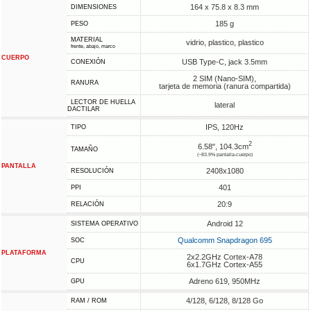
164 x 75.8 x 8.3 mm
DIMENSIONES
185 g
PESO
MATERIAL
vidrio, plastico, plastico
frente, abajo, marco
CUERPO
USB Type-C, jack 3.5mm
CONEXIÓN
2 SIM (Nano-SIM),
RANURA
tarjeta de memoria (ranura compartida)
LECTOR DE HUELLA
lateral
DACTILAR
IPS, 120Hz
TIPO
2
6.58", 104.3cm
TAMAÑO
(~83.9% pantalla-cuerpo)
PANTALLA
2408x1080
RESOLUCIÓN
401
PPI
20:9
RELACIÓN
Android 12
SISTEMA OPERATIVO
Qualcomm Snapdragon 695
SOC
PLATAFORMA
2x2.2GHz Cortex-A78
CPU
6x1.7GHz Cortex-A55
Adreno 619, 950MHz
GPU
4/128, 6/128, 8/128 Go
RAM / ROM