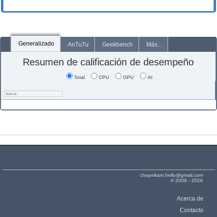
Generalizado
AnTuTu
Geekbench
Más...
Resumen de calificación de desempeño
Total
CPU
GPU
AI
chaynikam.hello@gmail.com
© 2009 - 2026
Acerca de
Contacto