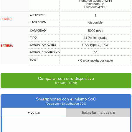
Punto de acceso Wi-Fi
Bluetooth LE
Bluetooth A2DP
1
ALTAVOCES
SONIDO
disponible
JACK 3,5MM
5000 mAh
CAPACIDAD
Li-Po, integrada
TIPO
USB Type-C, 18W
CARGA POR CABLE
BATERÍA
no
CARGA INALÁMBRICA
MÁS
• Carga rápida por cable
Comparar con otro dispositivo
(en total - 6070)
Smartphones con el mismo SoC
(Qualcomm Snapdragon 695)
vivo
Todas las marcas
(15)
(75)