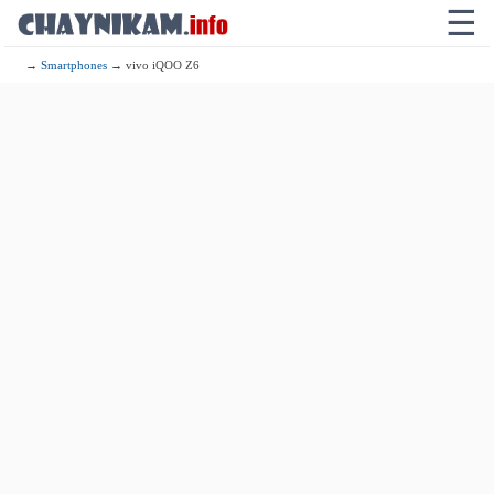
☰
→
Smartphones
→ vivo iQOO Z6