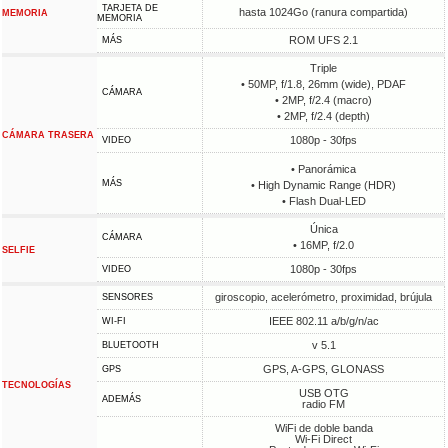
TARJETA DE
hasta 1024Go (ranura compartida)
MEMORIA
MEMORIA
ROM UFS 2.1
MÁS
Triple
• 50MP, f/1.8, 26mm (wide), PDAF
CÁMARA
• 2MP, f/2.4 (macro)
• 2MP, f/2.4 (depth)
CÁMARA TRASERA
1080p - 30fps
VIDEO
• Panorámica
MÁS
• High Dynamic Range (HDR)
• Flash Dual-LED
Única
CÁMARA
• 16MP, f/2.0
SELFIE
1080p - 30fps
VIDEO
giroscopio, acelerómetro, proximidad, brújula
SENSORES
IEEE 802.11 a/b/g/n/ac
WI-FI
v 5.1
BLUETOOTH
GPS, A-GPS, GLONASS
GPS
TECNOLOGÍAS
USB OTG
ADEMÁS
radio FM
WiFi de doble banda
Wi-Fi Direct