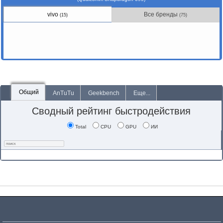
vivo
Все бренды
(15)
(75)
Общий
AnTuTu
Geekbench
Еще...
Сводный рейтинг быстродействия
Total
CPU
GPU
ИИ