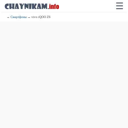
☰
→
Смартфоны
→ vivo iQOO Z6