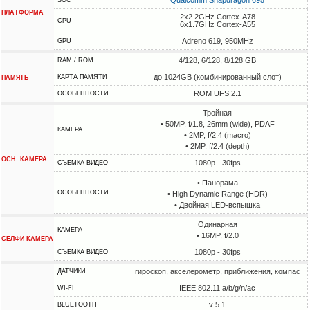
ПЛАТФОРМА
2x2.2GHz Cortex-A78
CPU
6x1.7GHz Cortex-A55
Adreno 619, 950MHz
GPU
4/128, 6/128, 8/128 GB
RAM / ROM
до 1024GB (комбинированный слот)
КАРТА ПАМЯТИ
ПАМЯТЬ
ROM UFS 2.1
ОСОБЕННОСТИ
Тройная
• 50MP, f/1.8, 26mm (wide), PDAF
КАМЕРА
• 2MP, f/2.4 (macro)
• 2MP, f/2.4 (depth)
ОСН. КАМЕРА
1080p - 30fps
СЪЕМКА ВИДЕО
• Панорама
ОСОБЕННОСТИ
• High Dynamic Range (HDR)
• Двойная LED-вспышка
Одинарная
КАМЕРА
• 16MP, f/2.0
СЕЛФИ КАМЕРА
1080p - 30fps
СЪЕМКА ВИДЕО
гироскоп, акселерометр, приближения, компас
ДАТЧИКИ
IEEE 802.11 a/b/g/n/ac
WI-FI
v 5.1
BLUETOOTH