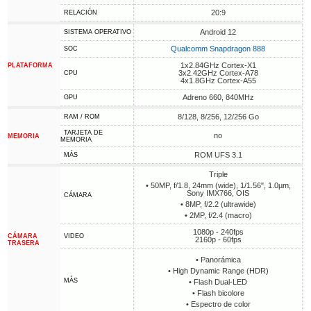
20:9
RELACIÓN
Android 12
SISTEMA OPERATIVO
Qualcomm Snapdragon 888
SOC
1x2.84GHz Cortex-X1
PLATAFORMA
3x2.42GHz Cortex-A78
CPU
4x1.8GHz Cortex-A55
Adreno 660, 840MHz
GPU
8/128, 8/256, 12/256 Go
RAM / ROM
TARJETA DE
no
MEMORIA
MEMORIA
ROM UFS 3.1
MÁS
Triple
• 50MP, f/1.8, 24mm (wide), 1/1.56", 1.0µm,
Sony IMX766, OIS
CÁMARA
• 8MP, f/2.2 (ultrawide)
• 2MP, f/2.4 (macro)
1080p - 240fps
CÁMARA
VIDEO
2160p - 60fps
TRASERA
• Panorámica
• High Dynamic Range (HDR)
MÁS
• Flash Dual-LED
• Flash bicolore
• Espectro de color