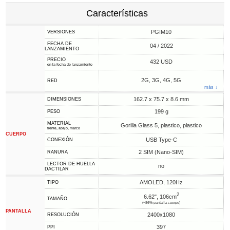
Características
PGIM10
VERSIONES
FECHA DE
04 / 2022
LANZAMIENTO
PRECIO
432 USD
en la fecha de lanzamiento
2G, 3G, 4G, 5G
RED
más ↓
162.7 x 75.7 x 8.6 mm
DIMENSIONES
199 g
PESO
MATERIAL
Gorilla Glass 5, plastico, plastico
frente, abajo, marco
CUERPO
USB Type-C
CONEXIÓN
2 SIM (Nano-SIM)
RANURA
LECTOR DE HUELLA
no
DACTILAR
AMOLED, 120Hz
TIPO
2
6.62", 106cm
TAMAÑO
(~86% pantalla-cuerpo)
PANTALLA
2400x1080
RESOLUCIÓN
397
PPI