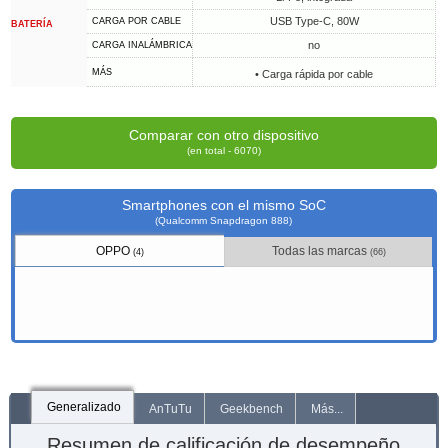
USB Type-C, 80W
CARGA POR CABLE
BATERÍA
no
CARGA INALÁMBRICA
MÁS
• Carga rápida por cable
Comparar con otro dispositivo
(en total - 6070)
Smartphones con el mismo SoC
(Qualcomm Snapdragon 888)
OPPO
Todas las marcas
(4)
(66)
Generalizado
AnTuTu
Geekbench
Más...
Resumen de calificación de desempeño