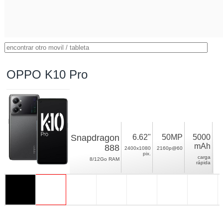
OPPO K10 Pro
Snapdragon
6.62"
50MP
5000
mAh
888
2400x1080
2160p@60
pix.
carga
8/12Go RAM
rápida