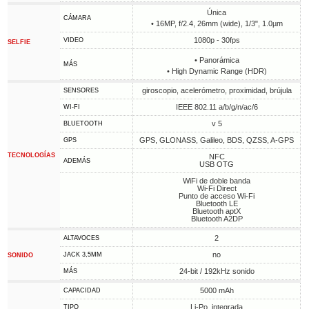
Única
CÁMARA
• 16MP, f/2.4, 26mm (wide), 1/3", 1.0µm
1080p - 30fps
VIDEO
SELFIE
• Panorámica
MÁS
• High Dynamic Range (HDR)
giroscopio, acelerómetro, proximidad, brújula
SENSORES
IEEE 802.11 a/b/g/n/ac/6
WI-FI
v 5
BLUETOOTH
GPS, GLONASS, Galileo, BDS, QZSS, A-GPS
GPS
TECNOLOGÍAS
NFC
ADEMÁS
USB OTG
WiFi de doble banda
Wi-Fi Direct
Punto de acceso Wi-Fi
Bluetooth LE
Bluetooth aptX
Bluetooth A2DP
2
ALTAVOCES
no
JACK 3,5MM
SONIDO
24-bit / 192kHz sonido
MÁS
5000 mAh
CAPACIDAD
Li-Po, integrada
TIPO