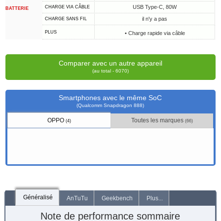
USB Type-C, 80W
CHARGE VIA CÂBLE
BATTERIE
il n'y a pas
CHARGE SANS FIL
PLUS
• Charge rapide via câble
Comparer avec un autre appareil
(au total - 6070)
Smartphones avec le même SoC
(Qualcomm Snapdragon 888)
OPPO
Toutes les marques
(4)
(66)
Généralisé
AnTuTu
Geekbench
Plus...
Note de performance sommaire