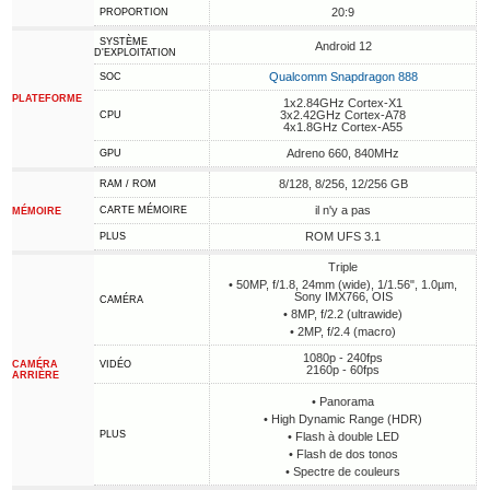
20:9
PROPORTION
SYSTÈME
Android 12
D'EXPLOITATION
Qualcomm Snapdragon 888
SOC
PLATEFORME
1x2.84GHz Cortex-X1
3x2.42GHz Cortex-A78
CPU
4x1.8GHz Cortex-A55
Adreno 660, 840MHz
GPU
8/128, 8/256, 12/256 GB
RAM / ROM
il n'y a pas
CARTE MÉMOIRE
MÉMOIRE
ROM UFS 3.1
PLUS
Triple
• 50MP, f/1.8, 24mm (wide), 1/1.56", 1.0µm,
Sony IMX766, OIS
CAMÉRA
• 8MP, f/2.2 (ultrawide)
• 2MP, f/2.4 (macro)
1080p - 240fps
CAMÉRA
VIDÉO
2160p - 60fps
ARRIÈRE
• Panorama
• High Dynamic Range (HDR)
PLUS
• Flash à double LED
• Flash de dos tonos
• Spectre de couleurs