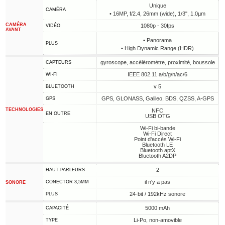
Unique
CAMÉRA
• 16MP, f/2.4, 26mm (wide), 1/3", 1.0µm
CAMÉRA
1080p - 30fps
VIDÉO
AVANT
• Panorama
PLUS
• High Dynamic Range (HDR)
gyroscope, accéléromètre, proximité, boussole
CAPTEURS
IEEE 802.11 a/b/g/n/ac/6
WI-FI
v 5
BLUETOOTH
GPS, GLONASS, Galileo, BDS, QZSS, A-GPS
GPS
TECHNOLOGIES
NFC
EN OUTRE
USB OTG
Wi-Fi bi-bande
Wi-Fi Direct
Point d'accès Wi-Fi
Bluetooth LE
Bluetooth aptX
Bluetooth A2DP
2
HAUT-PARLEURS
il n'y a pas
CONECTOR 3,5MM
SONORE
24-bit / 192kHz sonore
PLUS
5000 mAh
CAPACITÉ
Li-Po, non-amovible
TYPE