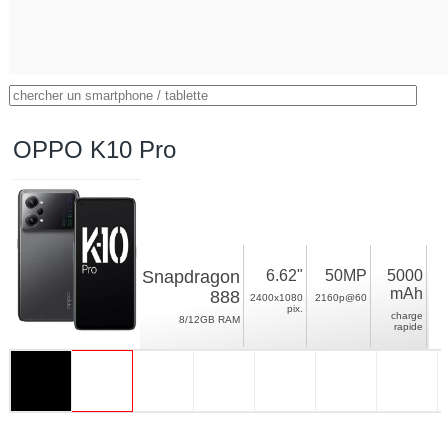
OPPO K10 Pro
Snapdragon
6.62"
50MP
5000
mAh
888
2400x1080
2160p@60
pix.
charge
8/12GB RAM
rapide