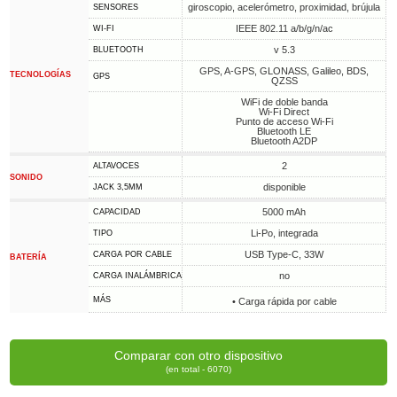
giroscopio, acelerómetro, proximidad, brújula
SENSORES
IEEE 802.11 a/b/g/n/ac
WI-FI
v 5.3
BLUETOOTH
GPS, A-GPS, GLONASS, Galileo, BDS,
TECNOLOGÍAS
GPS
QZSS
WiFi de doble banda
Wi-Fi Direct
Punto de acceso Wi-Fi
Bluetooth LE
Bluetooth A2DP
2
ALTAVOCES
SONIDO
disponible
JACK 3,5MM
5000 mAh
CAPACIDAD
Li-Po, integrada
TIPO
USB Type-C, 33W
CARGA POR CABLE
BATERÍA
no
CARGA INALÁMBRICA
MÁS
• Carga rápida por cable
Comparar con otro dispositivo
(en total - 6070)