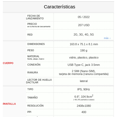
Características
FECHA DE
05 / 2022
LANZAMIENTO
PRECIO
207 USD
en la fecha de lanzamiento
2G, 3G, 4G, 5G
RED
más ↓
163.8 x 75.1 x 8.1 mm
DIMENSIONES
190 g
PESO
MATERIAL
vidrio, plastico, plastico
frente, abajo, marco
CUERPO
USB Type-C, jack 3.5mm
CONEXIÓN
2 SIM (Nano-SIM),
RANURA
tarjeta de memoria (ranura compartida)
LECTOR DE HUELLA
lateral
DACTILAR
IPS, 90Hz
TIPO
2
6.6", 104.9cm
TAMAÑO
(~85.3% pantalla-cuerpo)
PANTALLA
2408x1080
RESOLUCIÓN
400
PPI