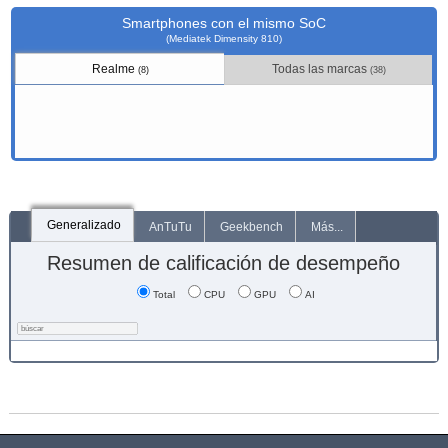
Smartphones con el mismo SoC
(Mediatek Dimensity 810)
Realme
Todas las marcas
(8)
(38)
Generalizado
AnTuTu
Geekbench
Más...
Resumen de calificación de desempeño
Total
CPU
GPU
AI