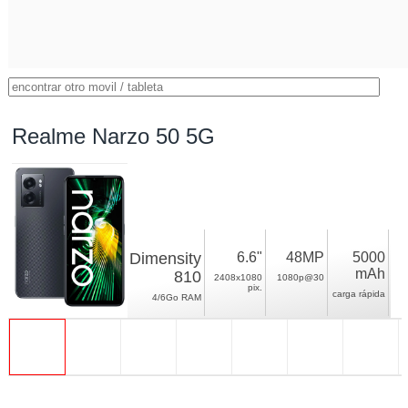
Realme Narzo 50 5G
Dimensity
6.6"
48MP
5000
mAh
810
2408x1080
1080p@30
pix.
carga rápida
4/6Go RAM