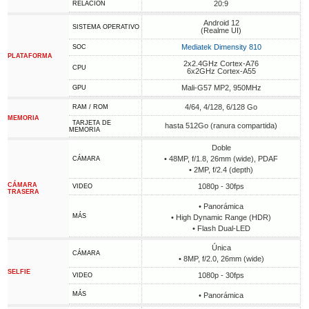
20:9
RELACIÓN
Android 12
SISTEMA OPERATIVO
(Realme UI)
Mediatek Dimensity 810
SOC
PLATAFORMA
2x2.4GHz Cortex-A76
CPU
6x2GHz Cortex-A55
Mali-G57 MP2, 950MHz
GPU
4/64, 4/128, 6/128 Go
RAM / ROM
MEMORIA
TARJETA DE
hasta 512Go (ranura compartida)
MEMORIA
Doble
• 48MP, f/1.8, 26mm (wide), PDAF
CÁMARA
• 2MP, f/2.4 (depth)
CÁMARA
1080p - 30fps
VIDEO
TRASERA
• Panorámica
MÁS
• High Dynamic Range (HDR)
• Flash Dual-LED
Única
CÁMARA
• 8MP, f/2.0, 26mm (wide)
SELFIE
1080p - 30fps
VIDEO
MÁS
• Panorámica