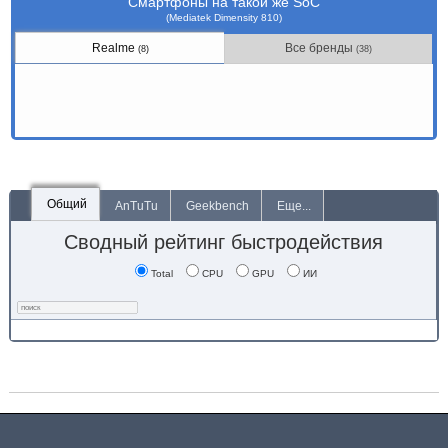
Смартфоны на такой же SoC
(Mediatek Dimensity 810)
Realme
Все бренды
(8)
(38)
Общий
AnTuTu
Geekbench
Еще...
Сводный рейтинг быстродействия
Total
CPU
GPU
ИИ