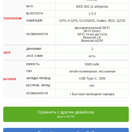
IEEE 802.11 a/b/g/n/ac
WI-FI
v 5.3
BLUETOOTH
ТЕХНОЛОГИИ
GPS, A-GPS, GLONASS, Galileo, BDS, QZSS
НАВИГАЦИЯ
двухдиапазонный Wi-Fi
Wi-Fi Direct
Wi-Fi точка доступа
ОСОБЕННОСТИ
Bluetooth LE
Bluetooth A2DP
2
ДИНАМИКИ
ЗВУК
есть
JACK 3.5MM
5000 mAh
ЕМКОСТЬ
литий-полимерная, несъемная
ТИП
USB Type-C, 33W
ЗАРЯДКА ПРОВОД
БАТАРЕЯ
нет
БЕСПРОВ. ЗАРЯД.
ОСОБЕННОСТИ
• Быстрая проводная зарядка
Сравнить с другим девайсом
(всего 6070)