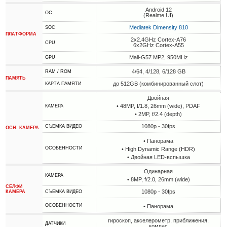
Android 12
ОС
(Realme UI)
Mediatek Dimensity 810
SOC
ПЛАТФОРМА
2x2.4GHz Cortex-A76
CPU
6x2GHz Cortex-A55
Mali-G57 MP2, 950MHz
GPU
4/64, 4/128, 6/128 GB
RAM / ROM
ПАМЯТЬ
до 512GB (комбинированный слот)
КАРТА ПАМЯТИ
Двойная
• 48MP, f/1.8, 26mm (wide), PDAF
КАМЕРА
• 2MP, f/2.4 (depth)
1080p - 30fps
СЪЕМКА ВИДЕО
ОСН. КАМЕРА
• Панорама
ОСОБЕННОСТИ
• High Dynamic Range (HDR)
• Двойная LED-вспышка
Одинарная
КАМЕРА
• 8MP, f/2.0, 26mm (wide)
СЕЛФИ
1080p - 30fps
КАМЕРА
СЪЕМКА ВИДЕО
ОСОБЕННОСТИ
• Панорама
гироскоп, акселерометр, приближения,
ДАТЧИКИ
компас