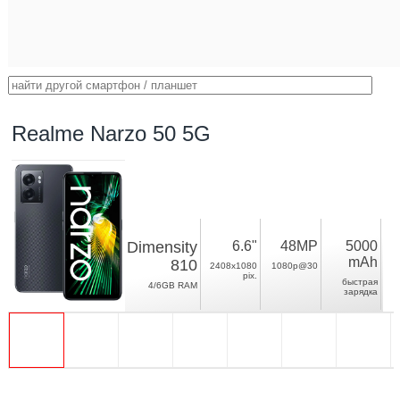
Realme Narzo 50 5G
Dimensity
6.6"
48MP
5000
mAh
810
2408x1080
1080p@30
pix.
быстрая
4/6GB RAM
зарядка