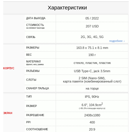
Характеристики
05 / 2022
ДАТА ВЫХОДА
СТОИМОСТЬ
207 USD
на момент выхода
2G, 3G, 4G, 5G
СВЯЗЬ
подробнее ↓
163.8 x 75.1 x 8.1 mm
РАЗМЕРЫ
190 г
ВЕС
МАТЕРИАЛ
стекло, пластик, пластик
фронт, низ, рамка
КОРПУС
USB Type-C, jack 3.5mm
РАЗЪЕМЫ
2 SIM (Nano-SIM),
СЛОТЫ
карта памяти (комбинированный слот)
на торце
СКАНЕР ПАЛЬЦА
IPS, 90Hz
ТИП
2
6.6", 104.9cm
РАЗМЕР
(~85.3% площади корпуса)
ЭКРАН
2408x1080
РАЗРЕШЕНИЕ
400
PPI
20:9
СООТНОШЕНИЕ