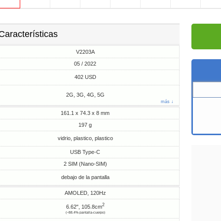
Características
V2203A
05 / 2022
402 USD
2G, 3G, 4G, 5G
más ↓
161.1 x 74.3 x 8 mm
197 g
vidrio, plastico, plastico
USB Type-C
2 SIM (Nano-SIM)
debajo de la pantalla
AMOLED, 120Hz
2
6.62", 105.8cm
(~88.4% pantalla-cuerpo)