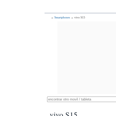
→
Smartphones
→ vivo S15
vivo S15