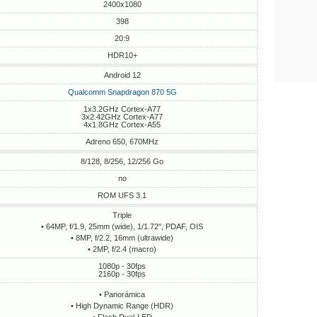
2400x1080
398
20:9
HDR10+
Android 12
Qualcomm Snapdragon 870 5G
1x3.2GHz Cortex-A77
3x2.42GHz Cortex-A77
4x1.8GHz Cortex-A55
Adreno 650, 670MHz
8/128, 8/256, 12/256 Go
no
ROM UFS 3.1
Triple
• 64MP, f/1.9, 25mm (wide), 1/1.72", PDAF, OIS
• 8MP, f/2.2, 16mm (ultrawide)
• 2MP, f/2.4 (macro)
1080p - 30fps
2160p - 30fps
• Panorámica
• High Dynamic Range (HDR)