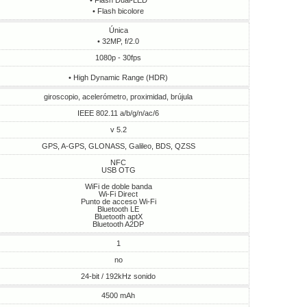
• Flash Dual-LED
• Flash bicolore
Única
• 32MP, f/2.0
1080p - 30fps
• High Dynamic Range (HDR)
giroscopio, acelerómetro, proximidad, brújula
IEEE 802.11 a/b/g/n/ac/6
v 5.2
GPS, A-GPS, GLONASS, Galileo, BDS, QZSS
NFC
USB OTG
WiFi de doble banda
Wi-Fi Direct
Punto de acceso Wi-Fi
Bluetooth LE
Bluetooth aptX
Bluetooth A2DP
1
no
24-bit / 192kHz sonido
4500 mAh