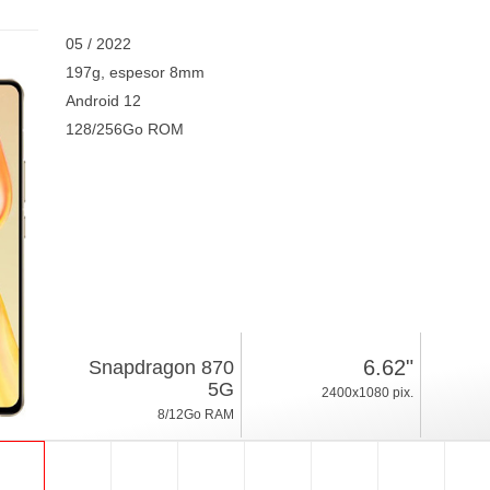
05 / 2022
197g, espesor 8mm
Android 12
128/256Go ROM
6.62"
Snapdragon 870
5G
2400x1080 pix.
8/12Go RAM