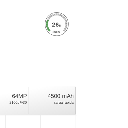
26
%
índice
64MP
4500 mAh
2160p@30
carga rápida