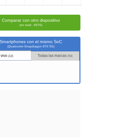
Comparar con otro dispositivo
(en total - 6070)
Smartphones con el mismo SoC
(Qualcomm Snapdragon 870 5G)
vivo
Todas las marcas
(12)
(53)