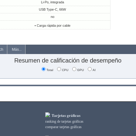
Li-Po, integrada
USB Type-C, 66W
no
• Carga rápida por cable
ch
Más...
Resumen de calificación de desempeño
Total
CPU
GPU
AI
Tarjetas gráficas
ranking de tarjetas gráficas
comparar tarjetas gráficas