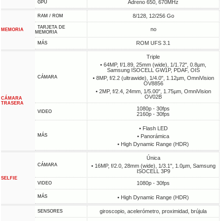
Adreno 650, 670MHz
GPU
8/128, 12/256 Go
RAM / ROM
TARJETA DE
no
MEMORIA
MEMORIA
ROM UFS 3.1
MÁS
Triple
• 64MP, f/1.89, 25mm (wide), 1/1.72", 0.8µm,
Samsung ISOCELL GW1P, PDAF, OIS
CÁMARA
• 8MP, f/2.2 (ultrawide), 1/4.0", 1.12µm, OmniVision
OV8856
• 2MP, f/2.4, 24mm, 1/5.00", 1.75µm, OmniVision
OV02B
CÁMARA
TRASERA
1080p - 30fps
VIDEO
2160p - 30fps
• Flash LED
MÁS
• Panorámica
• High Dynamic Range (HDR)
Única
CÁMARA
• 16MP, f/2.0, 28mm (wide), 1/3.1", 1.0µm, Samsung
ISOCELL 3P9
SELFIE
1080p - 30fps
VIDEO
MÁS
• High Dynamic Range (HDR)
giroscopio, acelerómetro, proximidad, brújula
SENSORES