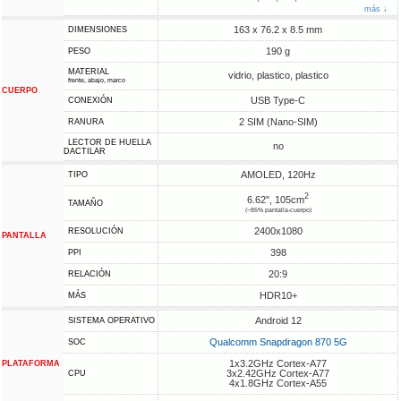
más ↓
163 x 76.2 x 8.5 mm
DIMENSIONES
190 g
PESO
MATERIAL
vidrio, plastico, plastico
frente, abajo, marco
CUERPO
USB Type-C
CONEXIÓN
2 SIM (Nano-SIM)
RANURA
LECTOR DE HUELLA
no
DACTILAR
AMOLED, 120Hz
TIPO
2
6.62", 105cm
TAMAÑO
(~85% pantalla-cuerpo)
2400x1080
RESOLUCIÓN
PANTALLA
398
PPI
20:9
RELACIÓN
HDR10+
MÁS
Android 12
SISTEMA OPERATIVO
Qualcomm Snapdragon 870 5G
SOC
1x3.2GHz Cortex-A77
PLATAFORMA
3x2.42GHz Cortex-A77
CPU
4x1.8GHz Cortex-A55