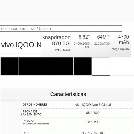
Snapdragon
6.62"
64MP
4700
mAh
870 5G
vivo iQOO Neo 6
2400x1080
2160p@30
pix.
carga rápida
8/12Go RAM
Características
vivo iQOO Neo 6 Global
OTROS NOMBRES
FECHA DE
05 / 2022
LANZAMIENTO
PRECIO
387 USD
en la fecha de lanzamiento
2G, 3G, 4G, 5G
RED