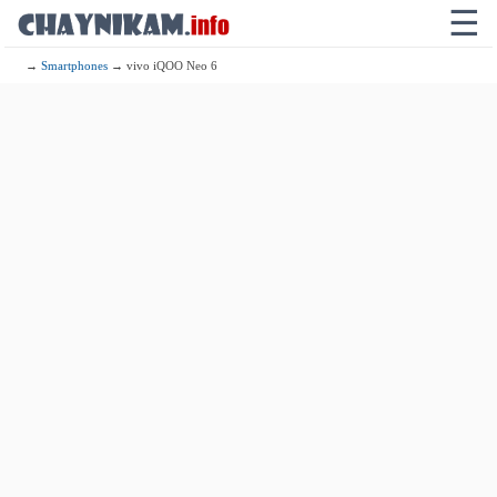
☰
→
Smartphones
→ vivo iQOO Neo 6