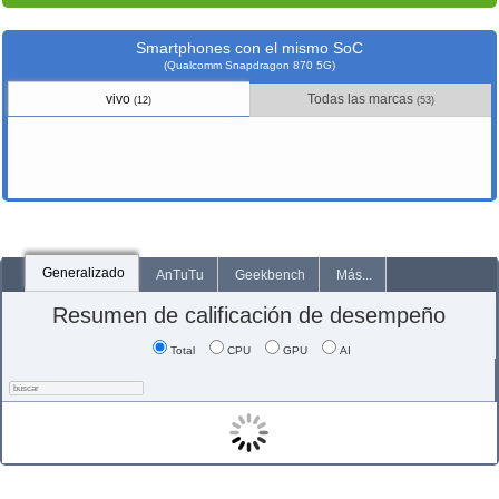
Smartphones con el mismo SoC
(Qualcomm Snapdragon 870 5G)
vivo
Todas las marcas
(12)
(53)
Generalizado
AnTuTu
Geekbench
Más...
Resumen de calificación de desempeño
Total
CPU
GPU
AI