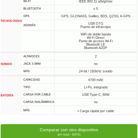
IEEE 802.11 a/b/g/n/ac
WI-FI
v 5
BLUETOOTH
GPS, GLONASS, Galileo, BDS, QZSS, A-GPS
GPS
TECNOLOGÍAS
USB OTG
ADEMÁS
Puerto de infrarrojos
WiFi de doble banda
Wi-Fi Direct
Punto de acceso Wi-Fi
Bluetooth LE
Bluetooth A2DP
2
ALTAVOCES
no
JACK 3,5MM
SONIDO
24-bit / 192kHz sonido
MÁS
4700 mAh
CAPACIDAD
Li-Po, integrada
TIPO
USB Type-C, 80W
CARGA POR CABLE
BATERÍA
no
CARGA INALÁMBRICA
MÁS
• Carga rápida por cable
Comparar con otro dispositivo
(en total - 6070)