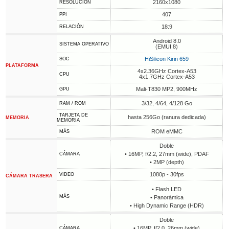
2160x1080
RESOLUCIÓN
407
PPI
18:9
RELACIÓN
Android 8.0
SISTEMA OPERATIVO
(EMUI 8)
HiSilicon Kirin 659
SOC
PLATAFORMA
4x2.36GHz Cortex-A53
CPU
4x1.7GHz Cortex-A53
Mali-T830 MP2, 900MHz
GPU
3/32, 4/64, 4/128 Go
RAM / ROM
TARJETA DE
hasta 256Go (ranura dedicada)
MEMORIA
MEMORIA
ROM eMMC
MÁS
Doble
• 16MP, f/2.2, 27mm (wide), PDAF
CÁMARA
• 2MP (depth)
1080p - 30fps
VIDEO
CÁMARA TRASERA
• Flash LED
MÁS
• Panorámica
• High Dynamic Range (HDR)
Doble
• 16MP, f/2.0, 26mm (wide)
CÁMARA