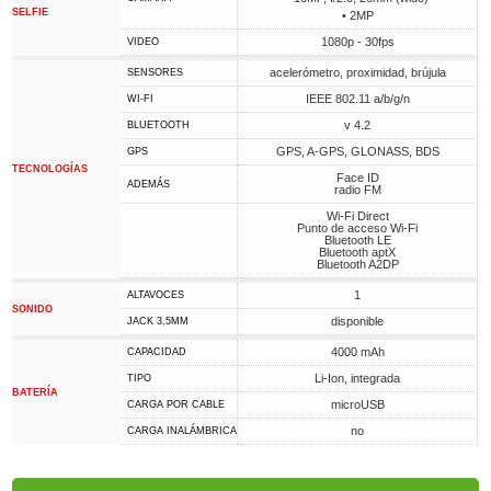
SELFIE
• 2MP
1080p - 30fps
VIDEO
acelerómetro, proximidad, brújula
SENSORES
IEEE 802.11 a/b/g/n
WI-FI
v 4.2
BLUETOOTH
GPS, A-GPS, GLONASS, BDS
GPS
TECNOLOGÍAS
Face ID
ADEMÁS
radio FM
Wi-Fi Direct
Punto de acceso Wi-Fi
Bluetooth LE
Bluetooth aptX
Bluetooth A2DP
1
ALTAVOCES
SONIDO
disponible
JACK 3,5MM
4000 mAh
CAPACIDAD
Li-Ion, integrada
TIPO
BATERÍA
microUSB
CARGA POR CABLE
no
CARGA INALÁMBRICA