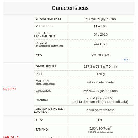
Características
Huawei Enjoy 8 Plus
OTROS NOMBRES
FLA-LX2
VERSIONES
FECHA DE
04 / 2018
LANZAMIENTO
PRECIO
244 USD
en la fecha de lanzamiento
2G, 3G, 4G
RED
más ↓
157.2 x 75.3 x 7.9 mm
DIMENSIONES
170 g
PESO
MATERIAL
vidrio, metal, metal
frente, abajo, marco
CUERPO
microUSB, jack 3.5mm
CONEXIÓN
2 SIM (Nano-SIM),
RANURA
tarjeta de memoria (ranura dedicada)
LECTOR DE HUELLA
en la parte trasera
DACTILAR
IPS
TIPO
2
5.93", 90.7cm
TAMAÑO
(~76.7% pantalla-cuerpo)
PANTALLA