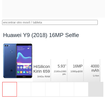
Huawei Y9 (2018) 16MP Selfie
HiSilicon
5.93"
16MP
4000
mAh
Kirin 659
2160x1080
1080p@30
pix.
Li-Ion
3/4Go RAM