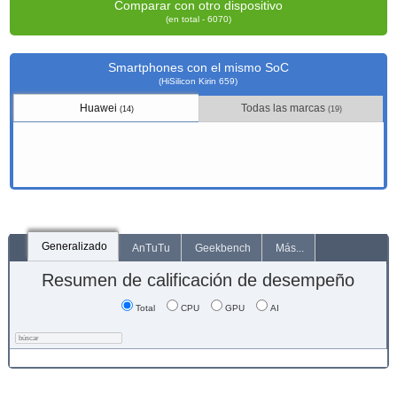
Comparar con otro dispositivo
(en total - 6070)
Smartphones con el mismo SoC
(HiSilicon Kirin 659)
Huawei
Todas las marcas
(14)
(19)
Generalizado
AnTuTu
Geekbench
Más...
Resumen de calificación de desempeño
Total
CPU
GPU
AI