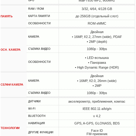
Mali-T830 MP2, 900MHz
GPU
3/32, 4/64, 4/128 GB
RAM / ROM
до 256GB (отдельный слот)
КАРТА ПАМЯТИ
ПАМЯТЬ
ROM eMMC
ОСОБЕННОСТИ
Двойная
• 16MP, f/2.2, 27mm (wide), PDAF
КАМЕРА
• 2MP (depth)
1080p - 30fps
СЪЕМКА ВИДЕО
ОСН. КАМЕРА
• LED-вспышка
ОСОБЕННОСТИ
• Панорама
• High Dynamic Range (HDR)
Двойная
• 16MP, f/2.0, 26mm (wide)
КАМЕРА
СЕЛФИ КАМЕРА
• 2MP
1080p - 30fps
СЪЕМКА ВИДЕО
акселерометр, приближения, компас
ДАТЧИКИ
IEEE 802.11 a/b/g/n
WI-FI
v 4.2
BLUETOOTH
GPS, A-GPS, GLONASS, BDS
НАВИГАЦИЯ
ТЕХНОЛОГИИ
Face ID
ДРУГИЕ ФУНКЦИИ
FM-приемник