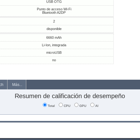
USB OTG
Punto de acceso Wi-Fi
Bluetooth A2DP
2
disponible
6660 mAh
Li-Ion, integrada
microUSB
no
ch
Más...
Resumen de calificación de desempeño
Total
CPU
GPU
AI