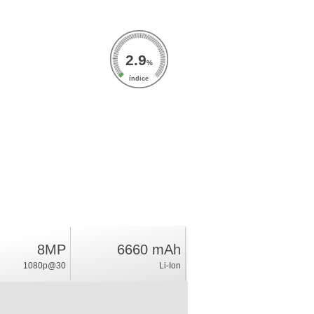
2.9
%
índice
8MP
6660 mAh
1080p@30
Li-Ion