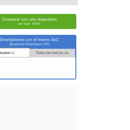
Comparar con otro dispositivo
(en total - 6070)
Smartphones con el mismo SoC
(Qualcomm Snapdragon 435)
Huawei
Todas las marcas
(7)
(35)