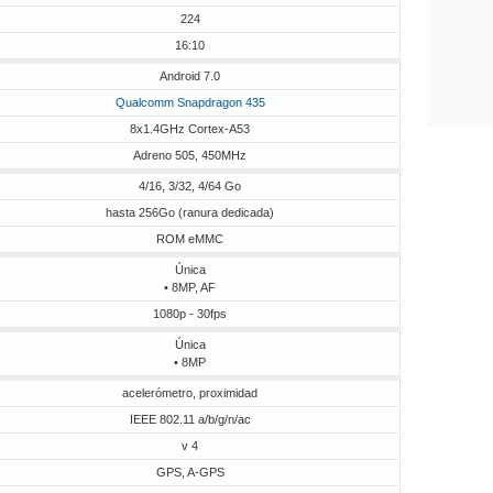
224
16:10
Android 7.0
Qualcomm Snapdragon 435
8x1.4GHz Cortex-A53
Adreno 505, 450MHz
4/16, 3/32, 4/64 Go
hasta 256Go (ranura dedicada)
ROM eMMC
Única
• 8MP, AF
1080p - 30fps
Única
• 8MP
acelerómetro, proximidad
IEEE 802.11 a/b/g/n/ac
v 4
GPS, A-GPS