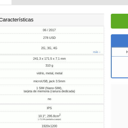
Características
06 / 2017
278 USD
2G, 3G, 4G
más ↓
241.3 x 171.5 x 7.1 mm
310 g
vidrio, metal, metal
microUSB, jack 3.5mm
1 SIM (Nano-SIM),
tarjeta de memoria (ranura dedicada)
no
IPS
2
10.1", 295.8cm
(~71.5% pantalla-cuerpo)
1920x1200