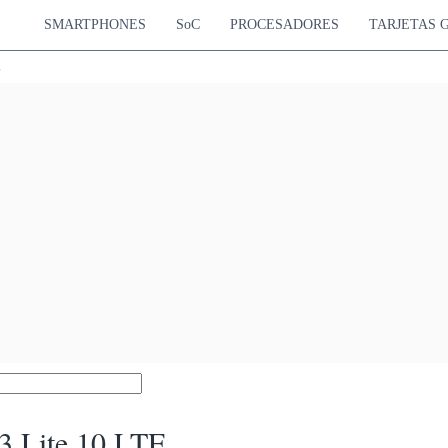
SMARTPHONES
SoC
PROCESADORES
TARJETAS 
E
 Lite 10 LTE