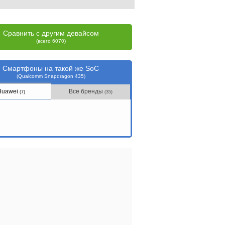
Сравнить с другим девайсом
(всего 6070)
Смартфоны на такой же SoC
(Qualcomm Snapdragon 435)
Huawei
Все бренды
(7)
(35)