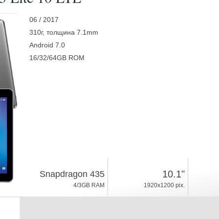
06 / 2017
310г, толщина 7.1mm
Android 7.0
16/32/64GB ROM
10.1"
Snapdragon 435
4/3GB RAM
1920x1200 pix.