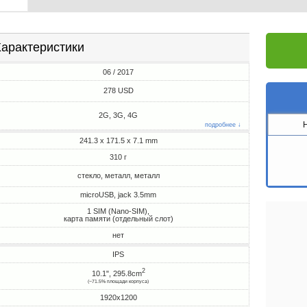
арактеристики
06 / 2017
278 USD
2G, 3G, 4G
подробнее ↓
241.3 x 171.5 x 7.1 mm
310 г
стекло, металл, металл
microUSB, jack 3.5mm
1 SIM (Nano-SIM),
карта памяти (отдельный слот)
нет
IPS
2
10.1", 295.8cm
(~71.5% площади корпуса)
1920x1200