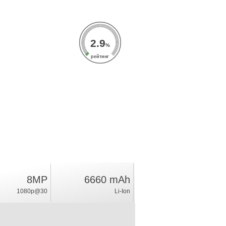
2.9
%
рейтинг
8MP
6660 mAh
1080p@30
Li-Ion