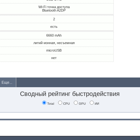
Wi-Fi точка доступа
Bluetooth A2DP
2
есть
6660 mAh
литий-ионная, несъемная
microUSB
нет
Еще...
Сводный рейтинг быстродействия
Total
CPU
GPU
ИИ