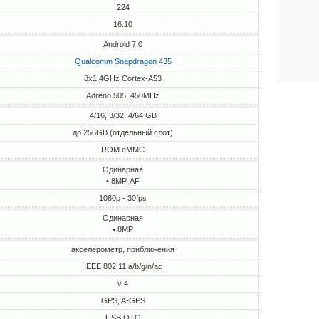
224
16:10
Android 7.0
Qualcomm Snapdragon 435
8x1.4GHz Cortex-A53
Adreno 505, 450MHz
4/16, 3/32, 4/64 GB
до 256GB (отдельный слот)
ROM eMMC
Одинарная
• 8MP, AF
1080p - 30fps
Одинарная
• 8MP
акселерометр, приближения
IEEE 802.11 a/b/g/n/ac
v 4
GPS, A-GPS
USB OTG