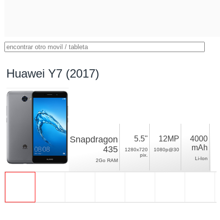
Huawei Y7 (2017)
Snapdragon
5.5"
12MP
4000
mAh
435
1280x720
1080p@30
pix.
Li-Ion
2Go RAM