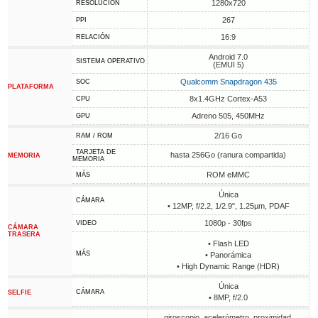
1280x720
RESOLUCIÓN
267
PPI
16:9
RELACIÓN
Android 7.0
SISTEMA OPERATIVO
(EMUI 5)
Qualcomm Snapdragon 435
SOC
PLATAFORMA
8x1.4GHz Cortex-A53
CPU
Adreno 505, 450MHz
GPU
2/16 Go
RAM / ROM
TARJETA DE
hasta 256Go (ranura compartida)
MEMORIA
MEMORIA
ROM eMMC
MÁS
Única
CÁMARA
• 12MP, f/2.2, 1/2.9", 1.25µm, PDAF
1080p - 30fps
VIDEO
CÁMARA
TRASERA
• Flash LED
MÁS
• Panorámica
• High Dynamic Range (HDR)
Única
CÁMARA
SELFIE
• 8MP, f/2.0
giroscopio, acelerómetro, proximidad,