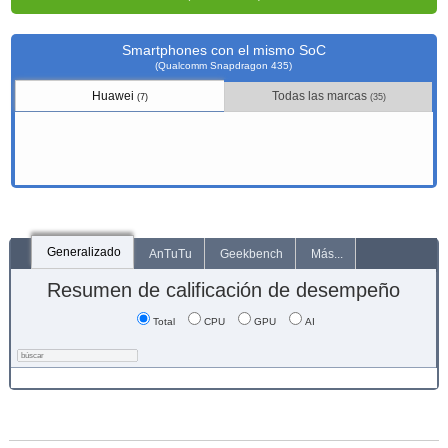
Smartphones con el mismo SoC
(Qualcomm Snapdragon 435)
Huawei
Todas las marcas
(7)
(35)
Generalizado
AnTuTu
Geekbench
Más...
Resumen de calificación de desempeño
Total
CPU
GPU
AI