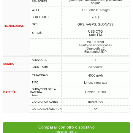
SENSORES
brújula
IEEE 802.11 a/b/g/n
WI-FI
v 4.1
BLUETOOTH
GPS, A-GPS, GLONASS
GPS
TECNOLOGÍAS
USB OTG
ADEMÁS
radio FM
Wi-Fi Direct
Punto de acceso Wi-Fi
Bluetooth LE
Bluetooth A2DP
1
ALTAVOCES
SONIDO
disponible
JACK 3,5MM
4000 mAh
CAPACIDAD
Li-Ion, integrada
TIPO
DURACIÓN DE LA
Hablar - 15:00
BATERÍA
BATERÍA
(horas)
microUSB
CARGA POR CABLE
no
CARGA INALÁMBRICA
Comparar con otro dispositivo
(en total - 6070)