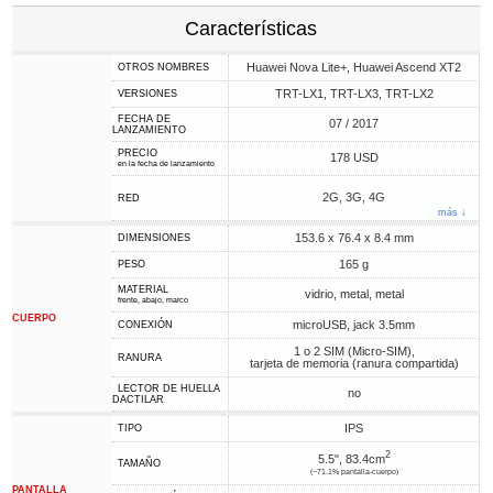
Características
Huawei Nova Lite+, Huawei Ascend XT2
OTROS NOMBRES
TRT-LX1, TRT-LX3, TRT-LX2
VERSIONES
FECHA DE
07 / 2017
LANZAMIENTO
PRECIO
178 USD
en la fecha de lanzamiento
2G, 3G, 4G
RED
más ↓
153.6 x 76.4 x 8.4 mm
DIMENSIONES
165 g
PESO
MATERIAL
vidrio, metal, metal
frente, abajo, marco
CUERPO
microUSB, jack 3.5mm
CONEXIÓN
1 o 2 SIM (Micro-SIM),
RANURA
tarjeta de memoria (ranura compartida)
LECTOR DE HUELLA
no
DACTILAR
IPS
TIPO
2
5.5", 83.4cm
TAMAÑO
(~71.1% pantalla-cuerpo)
PANTALLA