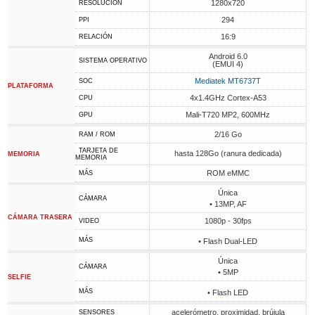
1280x720
RESOLUCIÓN
294
PPI
16:9
RELACIÓN
Android 6.0
SISTEMA OPERATIVO
(EMUI 4)
Mediatek MT6737T
SOC
PLATAFORMA
4x1.4GHz Cortex-A53
CPU
Mali-T720 MP2, 600MHz
GPU
2/16 Go
RAM / ROM
TARJETA DE
hasta 128Go (ranura dedicada)
MEMORIA
MEMORIA
ROM eMMC
MÁS
Única
CÁMARA
• 13MP, AF
CÁMARA TRASERA
1080p - 30fps
VIDEO
MÁS
• Flash Dual-LED
Única
CÁMARA
• 5MP
SELFIE
MÁS
• Flash LED
acelerómetro, proximidad, brújula
SENSORES