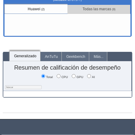
Huawei
Todas las marcas
(2)
(9)
Generalizado
AnTuTu
Geekbench
Más...
Resumen de calificación de desempeño
Total
CPU
GPU
AI