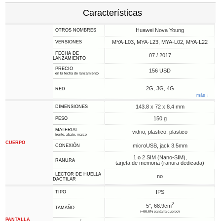
Características
Huawei Nova Young
OTROS NOMBRES
MYA-L03, MYA-L23, MYA-L02, MYA-L22
VERSIONES
FECHA DE
07 / 2017
LANZAMIENTO
PRECIO
156 USD
en la fecha de lanzamiento
2G, 3G, 4G
RED
más ↓
143.8 x 72 x 8.4 mm
DIMENSIONES
150 g
PESO
MATERIAL
vidrio, plastico, plastico
frente, abajo, marco
CUERPO
microUSB, jack 3.5mm
CONEXIÓN
1 o 2 SIM (Nano-SIM),
RANURA
tarjeta de memoria (ranura dedicada)
LECTOR DE HUELLA
no
DACTILAR
IPS
TIPO
2
5", 68.9cm
TAMAÑO
(~66.6% pantalla-cuerpo)
PANTALLA