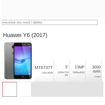
Huawei Y6 (2017)
MT6737T
5"
13MP
3000
mAh
1280x720
1080p@30
2Go RAM
pix.
Li-Ion