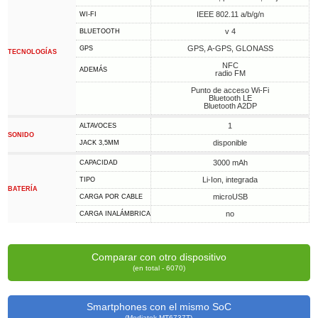
IEEE 802.11 a/b/g/n
WI-FI
v 4
BLUETOOTH
GPS, A-GPS, GLONASS
GPS
TECNOLOGÍAS
NFC
ADEMÁS
radio FM
Punto de acceso Wi-Fi
Bluetooth LE
Bluetooth A2DP
1
ALTAVOCES
SONIDO
disponible
JACK 3,5MM
3000 mAh
CAPACIDAD
Li-Ion, integrada
TIPO
BATERÍA
microUSB
CARGA POR CABLE
no
CARGA INALÁMBRICA
Comparar con otro dispositivo
(en total - 6070)
Smartphones con el mismo SoC
(Mediatek MT6737T)